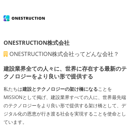
タスク見積もりの単位には絶対量（人日など）ではな
く相対ポイントを用い、極力複数人の意見を調整する
形で行っている
継続的なデプロイ（デリバリー）を行っている
ワークフローの整備
ONESTRUCTION株式会社
全てのコードをバージョン管理ツールで管理している
ONESTRUCTION株式会社
ってどんな会社？
各メンバーが実装したコードのマージは Pull Request
建設業界全ての人々に、世界に存在する最新のテ
ベースで行われる
クノロジーをより良い形で提供する
自動（＝システム化され、1コマンドで実行できる）
ビルド、自動デプロイ環境が整備されている
私たちは
建設とテクノロジーの架け橋になる
ことを
オープンな情報共有
MISSIONとして掲げ、建設業界すべての人に、世界最先端
のテクノロジーをより良い形で提供する架け橋として、デ
ドキュメントの整備やペアプロ、モブワークなど、ナ
ジタル化の恩恵が行き渡る社会を実現することを使命とし
レッジの共有を積極的に行っている（属人性を減らす
ています。
取り組みをしている）