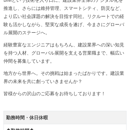
BIMという技術を入り口に、建設業界全体のデジタル化を
る
推進し、さらには維持管理、スマートシティ、防災など、
OS やエディタ、IDE といった個人の環境は、各自の責
より広い社会課題の解決を目指す同社。リクルートでの経
任で好きなものを使うことができる
験も活かしながら、堅実な成長を遂げ、今まさにグローバ
企画を決定する場に、実装を担当する開発メンバーが
ル展開のステージへ。
参加している
経験豊富なエンジニアはもちろん、建設業界への深い知見
タスクの見積もりは、実装を担当するメンバーが中心
を持つ人材、グローバル展開を支える営業職まで、幅広い
となって行う
仲間を募集しています。
全体のスケジュール管理は、途中の成果を随時確認し
ながら、納期または盛り込む機能を柔軟に調整する形
地方から世界へ。その挑戦は始まったばかりです。建設業
で行う
界の未来を共に創っていきませんか？
プロダクトの開発言語やフレームワークなど主要な構
皆様からの沢山のご応募をお待ちしております！
成技術は、基本的に最新版より1年以上ビハインドし
ていない
コード品質向上のための取り組み
勤務時間・休日休暇
本番にデプロイされるコードには、全てコードレビュ