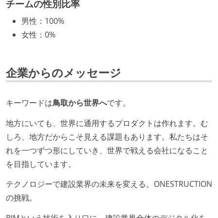
チームの性別比率
技術カルチャー
男性
：
100%
CTO またはそれに準じる、技術やワークフローの標準
女性
：
0%
化を行う役割の人・部門が存在する
取締役（社内）または執行役員として、エンジニアリ
ング部門の人間が経営に参加している
企業からのメッセージ
Slack等で、最新技術の良し悪しをメンバーがよく会話
している
キーワードは
鳥取から世界へ
です。
英語でコミュニケーションとる機会が社内にある
地方にいても、世界に通用するプロダクトは作れます。む
開発メンバーの裁量
しろ、地方だからこそ見える課題もあります。私たちはそ
設計・実装から運用までを同じ開発チームが担い、フ
れを一つずつ形にしていき、世界で戦える会社になること
ロントエンド、バックエンド、インフラといった役割
を目指しています。
の境界を超えて、個人が必要な範囲にまで染み出して
テクノロジーで建設業界の未来を変える。ONESTRUCTION
いく姿勢が根付いている
の挑戦。
ユーザーのニーズや課題を理解するために、開発チー
ムのメンバーが、ユーザーインタビューに参加してい