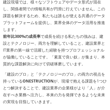
建設現場では、様々なソフトウェアやデータ形式が混在
労働環境の自由度
し、関係者間での情報共有が円滑に行えていません。この
日本国内であれば、居住地は問わずにフルリモートで
課題を解決するため、私たちは誰もが使える共通のデータ
きる
プラットフォームを提供し、業界全体のデータ活用を推進
オフィスへの通勤圏内であればフルリモートできる
します。
業務時間中に中抜けできる制度がある
前年比300%の成長率
で成長を続ける私たちの強みは、建
2年以内に未就学児を子育てしながら働いていたエン
設とテクノロジー、両方を理解していること。建設業界と
ジニアがいる
IT業界の第一線で活躍した経験を持つプロフェッショナル
フレックスタイム制または裁量労働制を採用している
が協働していることです。「素直で良い奴」が集まり、本
質的な課題解決に向けて切磋琢磨しています。
メンバーの多様性
「建設のプロ」と「テクノロジーのプロ」の両方の視点を
外国籍の開発メンバーがいる
持っている
ONESTRUCTION
が、現場で抱える課題を1つひ
待遇・福利厚生
とつ解決することで、建設業界の企業様がより「人」が介
在すべき業務へ注力し、本来の力を発揮できるような未来
イベントへの業務参加やチケット負担など、会社とし
の実現を目指していきます。
て、大規模カンファレンスへの参加を支援する制度が
ある