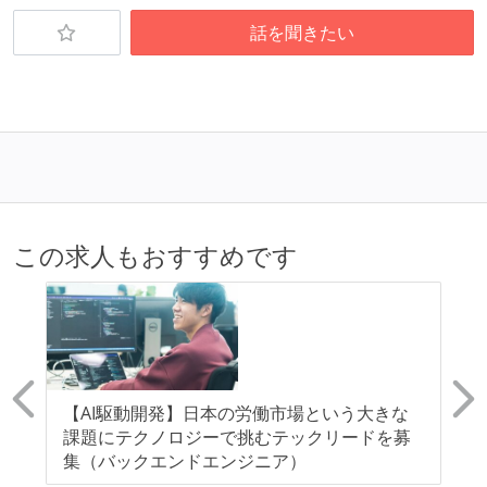
話を聞きたい
この求人もおすすめです
ド
【AI駆動開発】日本の労働市場という大きな
【
鋭
課題にテクノロジーで挑むテックリードを募
な
集（バックエンドエンジニア）
募