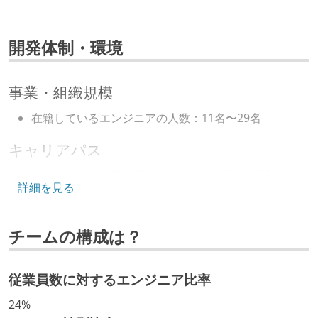
開発体制・環境
事業・組織規模
在籍しているエンジニアの人数：11名〜29名
キャリアパス
エンジニアの人事評価にエンジニア経験者が関わって
詳細を見る
いる
社内で、バックエンドチームからSREチームへの異動
チームの構成は？
など、キャリア形成を目的とした職域を超えての積極
的な異動が推奨され、実施されている
マネージャーやCTOと高頻度（月1程度）でキャリアに
従業員数に対するエンジニア比率
ついて話す場が設けられている
24%