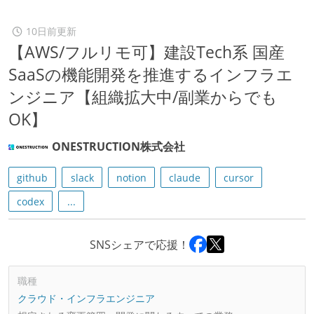
10日前更新
【AWS/フルリモ可】建設Tech系 国産
SaaSの機能開発を推進するインフラエ
ンジニア【組織拡大中/副業からでも
OK】
ONESTRUCTION株式会社
github
slack
notion
claude
cursor
codex
...
SNSシェアで応援！
職種
クラウド・インフラエンジニア