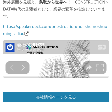
海外展開を見据え、
鳥取から世界へ！
CONSTRUCTION ×
入社時には、各自希望のスペックの PC やディスプレ
DATA時代の先駆者として、業界の変革を推進していきま
イが支給される
す。
職業安定法に対応する記載事項
https://speakerdeck.com/onestruction/hui-she-noshuo-
受動喫煙防止措置：屋内禁煙
ming-zi-liao
会社情報ページを見る