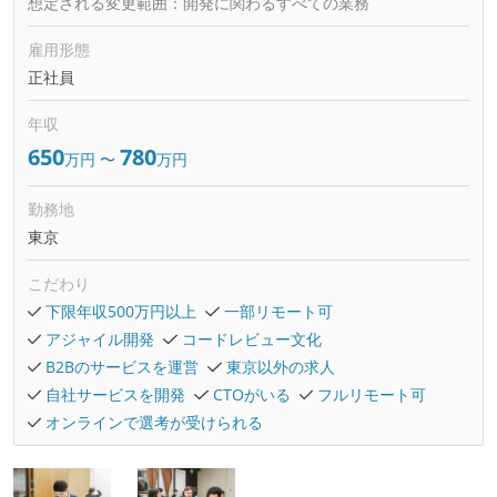
想定される変更範囲：
開発に関わるすべての業務
雇用形態
正社員
年収
650
780
万円
〜
万円
勤務地
東京
こだわり
下限年収500万円以上
一部リモート可
アジャイル開発
コードレビュー文化
B2Bのサービスを運営
東京以外の求人
自社サービスを開発
CTOがいる
フルリモート可
オンラインで選考が受けられる