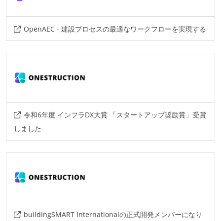
github-actions
protobuf
prisma
supabase
linear
docker
bim
ifc
OpenAEC - 建設プロセスの最適なワークフローを実現する
amazon-web-services
terraform
その他、現場で使われている技術
言語
python
c++
c#
typescript
令和6年度 インフラDX大賞 「スタートアップ奨励賞」受賞
フレームワーク
しました
next.js
その他
unreal-engine
three.js
react-three-fiber
azure
buildingSMART Internationalの正式開発メンバーになり