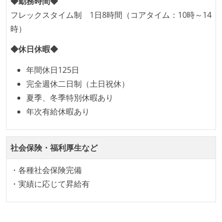
◆勤務時間◆
ーまたはペアプログラミングを実施している
フレックスタイム制 1日8時間（コアタイム：10時～14
「リファクタリングは随時行われるべき」という価値
時）
観をメンバー全員が共有しており、日常的に実施して
いる
◆休日休暇◆
何らかのコーディング規約をチーム全体で遵守するよ
年間休日125日
うにしている
完全週休二日制（土日祝休）
提出されたコードには自動的にリグレッションテスト
夏季、冬季特別休暇あり
が実行される環境が構築されている
年次有給休暇あり
アジャイル実践状況
1ヶ月以下の短い期間でのイテレーション開発を実践
社会保険・福利厚生など
している
・各種社会保険完備
デイリーでスタンドアップミーティング、またはそれ
・実績に応じて昇給有
に準じるチーム内の打ち合わせを行っている
イテレーションの最後などに、定期的にチームでふり
かえりミーティングを行っている