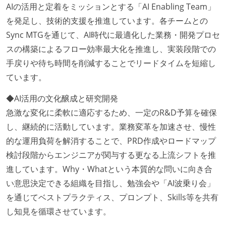
AIの活用と定着をミッションとする「AI Enabling Team」
を発足し、技術的支援を推進しています。各チームとの
Sync MTGを通じて、AI時代に最適化した業務・開発プロセ
スの構築によるフロー効率最大化を推進し、実装段階での
手戻りや待ち時間を削減することでリードタイムを短縮し
ています。
◆AI活用の文化醸成と研究開発
急激な変化に柔軟に適応するため、一定のR&D予算を確保
し、継続的に活動しています。業務変革を加速させ、慢性
的な運用負荷を解消することで、PRD作成やロードマップ
検討段階からエンジニアが関与する更なる上流シフトを推
進しています。Why・Whatという本質的な問いに向き合
い意思決定できる組織を目指し、勉強会や「AI波乗り会」
を通じてベストプラクティス、プロンプト、Skills等を共有
し知見を循環させています。