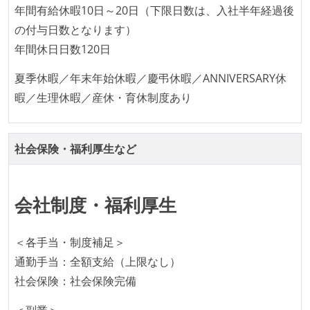
ユーザーのニーズや課題を理解するために、開発チー
年間有給休暇10日～20日（下限日数は、入社半年経過後
ムのメンバーが、ユーザーインタビューに参加してい
の付与日数となります）
る
年間休日日数120日
1年以内に、技術負債を解消するためのプロジェクト
夏季休暇／年末年始休暇／慶弔休暇／ANNIVERSARY休
や、古くなったツールのリプレイスプロジェクトがボ
暇／生理休暇／産休・育休制度あり
トムアップで実施されたことがある
OS やエディタ、IDE といった個人の環境は、各自の責
任で好きなものを使うことができる
社会保険・福利厚生など
企画を決定する場に、実装を担当する開発メンバーが
参加している
タスクの見積もりは、実装を担当するメンバーが中心
会社制度・福利厚生
となって行う
全体のスケジュール管理は、途中の成果を随時確認し
＜各手当・制度補足＞
ながら、納期または盛り込む機能を柔軟に調整する形
通勤手当：全額支給（上限なし）
で行う
社会保険：社会保険完備
プロダクトの開発言語やフレームワークなど主要な構
＜副業＞