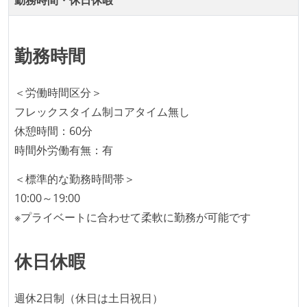
勤務時間・休日休暇
CTO またはそれに準じる、技術やワークフローの標準
化を行う役割の人・部門が存在する
取締役（社内）または執行役員として、エンジニアリ
勤務時間
ング部門の人間が経営に参加している
社外から登壇を依頼・指名を受けるようなエンジニア
＜労働時間区分＞
が在籍している
フレックスタイム制コアタイム無し
エンジニアが自発的に外部のイベントやカンファレン
休憩時間：60分
スに登壇している
時間外労働有無：有
Slack等で、最新技術の良し悪しをメンバーがよく会話
＜標準的な勤務時間帯＞
している
10:00～19:00
開発メンバーの裁量
※プライベートに合わせて柔軟に勤務が可能です
設計・実装から運用までを同じ開発チームが担い、フ
ロントエンド、バックエンド、インフラといった役割
休日休暇
の境界を超えて、個人が必要な範囲にまで染み出して
いく姿勢が根付いている
週休2日制（休日は土日祝日）