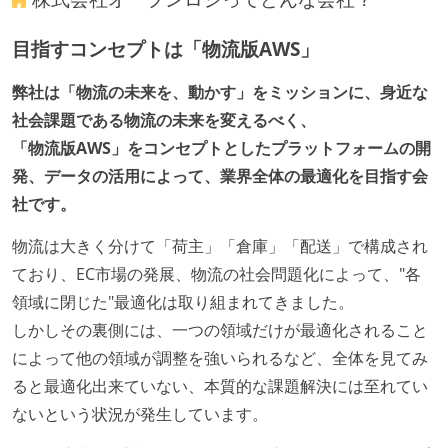
ベースで行われる
目指すコンセプトは「物流版AWS」
自動（＝システム化され、1コマンドで実行できる）
ビルド、自動デプロイ環境が整備されている
弊社は「物流の未来を、動かす」をミッションに、身近な
コードによるインフラ構成管理（Infrastructure as
社会課題である物流の未来を変えるべく、
Code）の環境が整備されている
「物流版AWS」をコンセプトとしたプラットフォームの開
発、データの活用によって、業界全体の最適化を目指す会
オープンな情報共有
社です。
KPI などチームの目標・実績値について、メンバーの
誰もがいつでも閲覧可能になっている
物流は大きく分けて「荷主」「倉庫」「配送」で構成され
ドキュメントの整備やペアプロ、モブワークなど、ナ
ており、EC市場の発展、物流の社会問題化によって、"各
レッジの共有を積極的に行っている（属人性を減らす
領域に閉じた"最適化は取り組まれてきました。
取り組みをしている）
しかしその裏側には、一つの領域だけが最適化されること
によって他の領域が調整を強いられるなど、全体を見てみ
大規模サービスの開発
ると最適化出来ていない、本質的な課題解決には至れてい
テーブル数が多い (数百以上)
ないという状況が発生しています。
大規模テーブルあり（1テーブルあたり数千万レコー