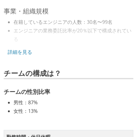
事業・組織規模
在籍しているエンジニアの人数：30名〜99名
エンジニアの業務委託比率が20％以下で構成されてい
る
5年以内に10億円以上の資金調達を実施している
詳細を見る
キャリアパス
チームの構成は？
エンジニアの人事評価にエンジニア経験者が関わって
いる
マネージャーやCTOと高頻度（月1程度）でキャリアに
チームの性別比率
ついて話す場が設けられている
男性
：
87%
年収800万円以上のエンジニアに、マネジメントの役
女性
：
13%
割を持たない人がいる
技術カルチャー