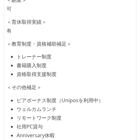
成技術は、基本的に最新版より1年以上ビハインドし
可
ていない
＜育休取得実績＞
コード品質向上のための取り組み
有
本番にデプロイされるコードには、全てコードレビュ
＜教育制度・資格補助補足＞
ーまたはペアプログラミングを実施している
「リファクタリングは随時行われるべき」という価値
トレーナー制度
観をメンバー全員が共有しており、日常的に実施して
書籍購入制度
いる
資格取得支援制度
コード品質評価ツールを導入して、メンバーが常に確
＜その他補足＞
認できるようにしている
ピアボーナス制度（Uniposを利用中）
テストの実施度
ウェルカムランチ
ほとんどのプロダクトコードに単体テストを記述、実
リモートワーク制度
施している
社用PC貸与
ほとんどの機能に受け入れテストを記述、実施してい
Anniversary休暇