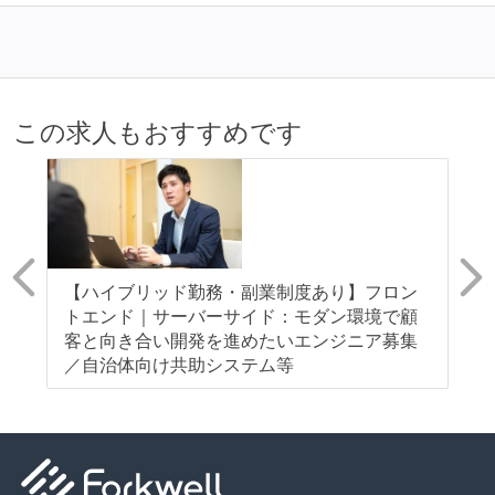
ある
入社時には、各自希望のスペックの PC やディスプレ
イが支給される
ストックオプションまたは自社株購入支援制度がある
この求人もおすすめです
職業安定法に対応する記載事項
休日制度：完全週休2日制（土日祝休み）
休憩時間：1時間
フレックスタイム制の所定労働時間：1日平均8時間相
当
億企
【ハイブリッド勤務・副業制度あり】フロン
【
シ
トエンド｜サーバーサイド：モダン環境で顧
テ
裁量労働制のみなし労働時間：1日8時間
客と向き合い開発を進めたいエンジニア募集
価
【裁量労働制を適応している】
／自治体向け共助システム等
労働契約期間：無期雇用
給与形態：月給制
試用期間：あり（3ヶ月間）
社会保険：各種社会保険完備（雇用・労災・健康・厚