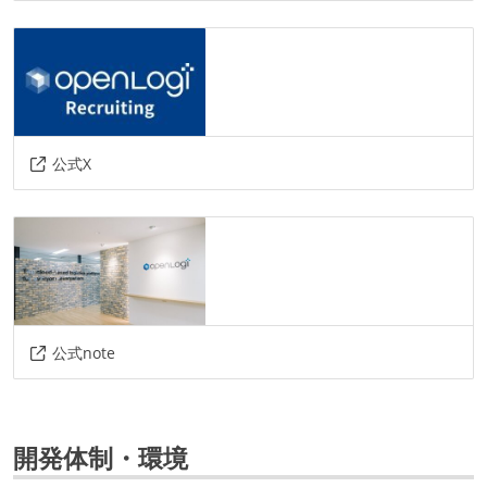
slack
その他
aws
docker
その他、現場で使われている技術
公式X
言語
python
データベース
google-bigquery
公式note
その他
ghost-inspector
datadog
gcp
terraform
開発体制・環境