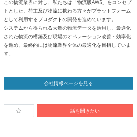
この物流業界に対し、私たちは「物流版AWS」をコンセプ
ド以上）
トとした、荷主及び物流に携わる方々がプラットフォーム
1つのプロダクトを5チーム以上の開発チーム（ストリ
として利用するプロダクトの開発を進めています。
ームアラインド、プラットフォーム等）で分担して開
システムから得られる大量の物流データを活用し、最適化
発・運用している
された物流の構築及び現場のオペレーション改善・効率化
労働環境の自由度
を進め、最終的には物流業界全体の最適化を目指していま
す。
日本国内であれば、居住地は問わずにフルリモートで
きる
業務時間中に中抜けできる制度がある
2年以内に未就学児を子育てしながら働いていたエン
会社情報ページを見る
ジニアがいる
フレックスタイム制または裁量労働制を採用している
話を聞きたい
待遇・福利厚生
イベントへの業務参加やチケット負担など、会社とし
て、大規模カンファレンスへの参加を支援する制度が