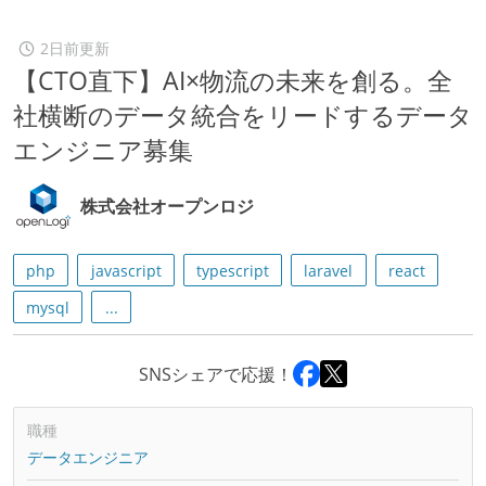
2日前更新
【CTO直下】AI×物流の未来を創る。全
社横断のデータ統合をリードするデータ
エンジニア募集
株式会社オープンロジ
php
javascript
typescript
laravel
react
mysql
...
SNSシェアで応援！
職種
データエンジニア