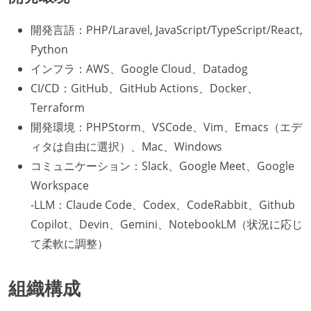
開発言語：PHP/Laravel, JavaScript/TypeScript/React,
Python
インフラ：AWS、Google Cloud、Datadog
CI/CD：GitHub、GitHub Actions、Docker、
Terraform
開発環境：PHPStorm、VSCode、Vim、Emacs（エデ
ィタは自由に選択）、Mac、Windows
コミュニケーション：Slack、Google Meet、Google
Workspace
-LLM：Claude Code、Codex、CodeRabbit、Github
Copilot、Devin、Gemini、NotebookLM（状況に応じ
て柔軟に調整）
組織構成