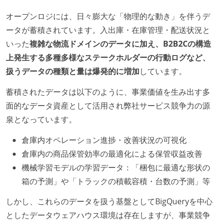
オープンロジには、日々膨大な「物理的な動き」を伴うデ
ータが蓄積されています。入出庫・在庫管理・配送状況と
いった
複雑な物流ドメインのデータに加え、B2B2Cの構造
上発生する多種多様なステークホルダーの行動ログなど、
扱うデータの種類と量は爆発的に増加
しています。
蓄積されたデータは以下のように、事業価値を生み出す多
面的なデータ資産として活用され弊社サービス競争力の源
泉となっています。
倉庫内オペレーション進捗・改善状況の可視化
倉庫内の商品保管効率の最適化による保管収益改善
機械学習モデルの学習データ：「梱包に最適な形状の
箱の予測」や「トラックの積載容積・台数の予測」等
しかし、これらのデータを扱う基盤としてBigQueryを中心
としたデータウェアハウス環境は存在しますが、事業競争