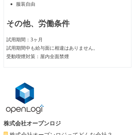
る
服装自由
機能の実装と同時にテストコードを記述している
想定される複数環境での品質チェックを義務づけてい
その他、労働条件
る
アジャイル実践状況
試用期間：3ヶ月
試用期間中も給与面に相違はありません。
1ヶ月以下の短い期間でのイテレーション開発を実践
受動喫煙対策：屋内全面禁煙
している
デイリーでスタンドアップミーティング、またはそれ
に準じるチーム内の打ち合わせを行っている
イテレーションの最後などに、定期的にチームでふり
かえりミーティングを行っている
継続的なデプロイ（デリバリー）を行っている
ワークフローの整備
株式会社オープンロジ
全てのコードをバージョン管理ツールで管理している
各メンバーが実装したコードのマージは Pull Request
株式会社オープンロジ
ってどんな会社？