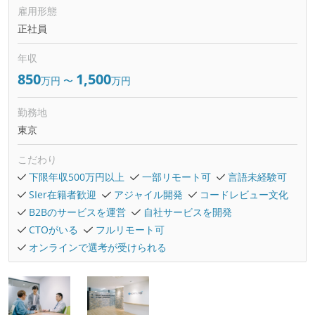
雇用形態
正社員
年収
850
1,500
万円
〜
万円
勤務地
東京
こだわり
下限年収500万円以上
一部リモート可
言語未経験可
SIer在籍者歓迎
アジャイル開発
コードレビュー文化
B2Bのサービスを運営
自社サービスを開発
CTOがいる
フルリモート可
オンラインで選考が受けられる