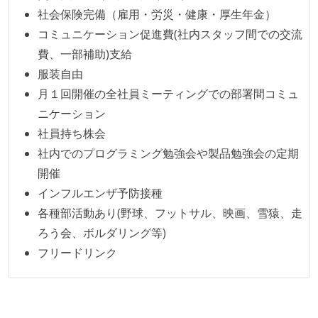
社会保険完備（雇用・労災・健康・厚生年金）
テストの実施度
コミュニケーション促進費(社内スタッフ間での交流
ほとんどのプロダクトコードに単体テストを記述、実
費、一部補助)支給
施している
服装自由
ほとんどの機能に受け入れテストを記述、実施してい
月１回開催の全社員ミーティングでの部署間コミュ
る
ニケーション
社員持ち株会
オープンな情報共有
社内でのプログラミング勉強会や製品勉強会の定期
人事情報や秘匿性の高い内容を除いて、経営陣やマネ
開催
ージャー以上の会議での議事録が社員にも公開されて
インフルエンザ予防接種
いる
各種部活動あり(野球、フットサル、映画、雪猿、走
ろう会、ボルダリング等)
労働環境の自由度
フリードリンク
週2日リモート勤務のハイブリットワーク（週3出社）
2年以内に未就学児を子育てしながら働いていたエン
ジニアがいる