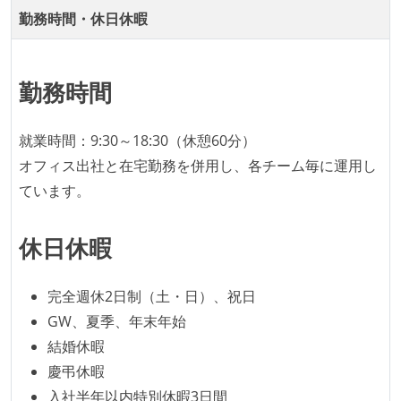
ング部門の人間が経営に参加している
勤務時間・休日休暇
経営トップがエンジニア出身、または現役のエンジニ
アである
勤務時間
社外から登壇を依頼・指名を受けるようなエンジニア
が在籍している
就業時間：9:30～18:30（休憩60分）
エンジニアが自発的に外部のイベントやカンファレン
オフィス出社と在宅勤務を併用し、各チーム毎に運用し
スに登壇している
ています。
最新技術を追いかけるための社内勉強会が定期開催さ
れ、参加者が自主的に参加している
休日休暇
Slack等で、最新技術の良し悪しをメンバーがよく会話
している
完全週休2日制（土・日）、祝日
開発メンバーの裁量
GW、夏季、年末年始
OS やエディタ、IDE といった個人の環境は、各自の責
結婚休暇
任で好きなものを使うことができる
慶弔休暇
企画を決定する場に、実装を担当する開発メンバーが
入社半年以内特別休暇3日間