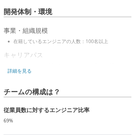
開発体制・環境
事業・組織規模
在籍しているエンジニアの人数：100名以上
キャリアパス
エンジニアの人事評価にエンジニア経験者が関わって
詳細を見る
いる
マネージャーやCTOと高頻度（月1程度）でキャリアに
チームの構成は？
ついて話す場が設けられている
技術カルチャー
従業員数に対するエンジニア比率
CTO またはそれに準じる、技術やワークフローの標準
69%
化を行う役割の人・部門が存在する
取締役（社内）または執行役員として、エンジニアリ