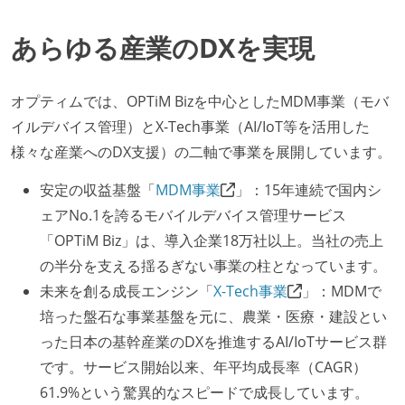
あらゆる産業のDXを実現
オプティムでは、OPTiM Bizを中心としたMDM事業（モバ
イルデバイス管理）とX-Tech事業（AI/IoT等を活用した
様々な産業へのDX支援）の二軸で事業を展開しています。
安定の収益基盤「
MDM事業
」：15年連続で国内シ
ェアNo.1を誇るモバイルデバイス管理サービス
「OPTiM Biz」は、導入企業18万社以上。当社の売上
の半分を支える揺るぎない事業の柱となっています。
未来を創る成長エンジン「
X-Tech事業
」：MDMで
培った盤石な事業基盤を元に、農業・医療・建設とい
った日本の基幹産業のDXを推進するAI/IoTサービス群
です。サービス開始以来、年平均成長率（CAGR）
61.9%という驚異的なスピードで成長しています。