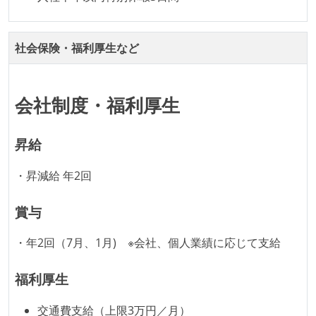
参加している
全体のスケジュール管理は、途中の成果を随時確認し
社会保険・福利厚生など
ながら、納期または盛り込む機能を柔軟に調整する形
で行う
プロダクトの開発言語やフレームワークなど主要な構
会社制度・福利厚生
成技術は、基本的に最新版より1年以上ビハインドし
ていない
昇給
コード品質向上のための取り組み
・昇減給 年2回
本番にデプロイされるコードには、全てコードレビュ
ーまたはペアプログラミングを実施している
賞与
「リファクタリングは随時行われるべき」という価値
・年2回（7月、1月) ※会社、個人業績に応じて支給
観をメンバー全員が共有しており、日常的に実施して
いる
福利厚生
何らかのコーディング規約をチーム全体で遵守するよ
うにしている
交通費支給（上限3万円／月）