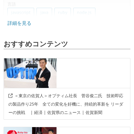
言語
javascript
java
ruby
node.js
詳細を見る
typescript
python
フレームワーク
おすすめコンテンツ
next.js
react.js
gin
ruby-on-rails
spring-boot
データベース
mysql
postgresql
redis
ソースコード管理
＜東京の佐賀人＞オプティム社長 菅谷俊二氏 技術即応
git
の製品作り25年 全ての変化を好機に、持続的革新を リーダ
ーの挑戦 | 経済 | 佐賀県のニュース | 佐賀新聞
プロジェクト管理
redmine