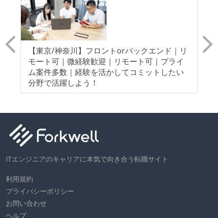
0
【東京/神奈川】フロントorバックエンド｜リ
【
ー
モート可｜微経験歓迎｜リモート可｜プライ
モ
ト/
ム案件多数｜経験を活かしてコミットしたい
指
分野で活躍しよう！
ITエンジニアのキャリアに本気で向き合う転職サイト
利用規約
プライバシーポリシー
お問い合わせ
ヘルプ