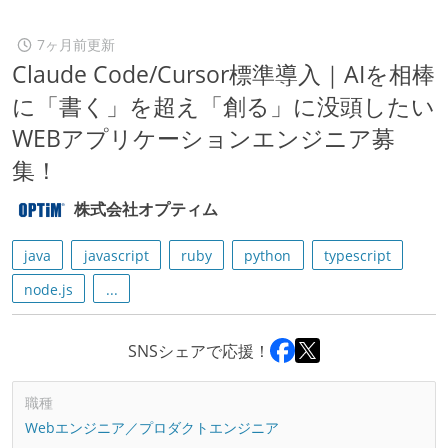
7ヶ月前更新
Claude Code/Cursor標準導入｜AIを相棒
に「書く」を超え「創る」に没頭したい
WEBアプリケーションエンジニア募
集！
株式会社オプティム
java
javascript
ruby
python
typescript
node.js
...
SNSシェアで応援！
職種
Webエンジニア／プロダクトエンジニア