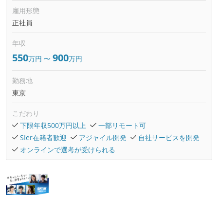
雇用形態
正社員
年収
550
900
万円
〜
万円
勤務地
東京
こだわり
下限年収500万円以上
一部リモート可
SIer在籍者歓迎
アジャイル開発
自社サービスを開発
オンラインで選考が受けられる