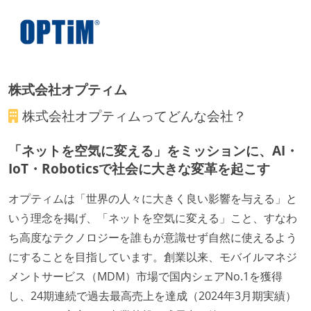
メンバーの多様性
外国籍の開発メンバーがいる
開発メンバーの新卒採用を実施している
株式会社オプティム
待遇・福利厚生
株式会社オプティム
ってどんな会社？
イベントへの業務参加やチケット負担など、会社とし
て、大規模カンファレンスへの参加を支援する制度が
「ネットを空気に変える」をミッションに、AI・
ある
IoT・Roboticsで社会に大きな変革を起こす
入社時には、各自希望のスペックの PC やディスプレ
イが支給される
オプティムは「世界の人々に大きく良い影響を与える」と
ストックオプションまたは自社株購入支援制度がある
いう理念を掲げ、「ネットを空気に変える」こと、すなわ
ち高度なテクノロジーを誰もが意識せず自然に使えるよう
選考プロセス
にすることを目指しています。創業以来、モバイルマネジ
適性検査がある（SPIなど）
メントサービス（MDM）市場で国内シェアNo.1を獲得
し、24期連続で過去最高売上を達成（2024年3月期実績）
職業安定法に対応する記載事項