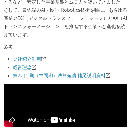
するなど、安定した事業基盤と成長力を築いてきました。
休憩時間：1時間
そして、最先端のAI・IoT・Robotics技術を軸に、あらゆる
固定残業時間：月40時間分
産業のDX（デジタルトランスフォーメーション）とAX（AI
休日制度：完全週休2日制（土日祝休み）
トランスフォーメーション）を推進する企業へと進化を続
主な休暇：年末年始、夏季、慶弔休暇など
けています。
給与形態：月給制
参考：
給与形態：賞与あり
労働契約期間：無期雇用
会社紹介動画
試用期間：あり（6ヶ月間）
経営理念
社会保険：各種社会保険完備（雇用・労災・健康・厚
第2四半期（中間期）決算短信 補足説明資料
生年金）
受動喫煙防止措置：屋内禁煙（屋内に喫煙可能室設
置）