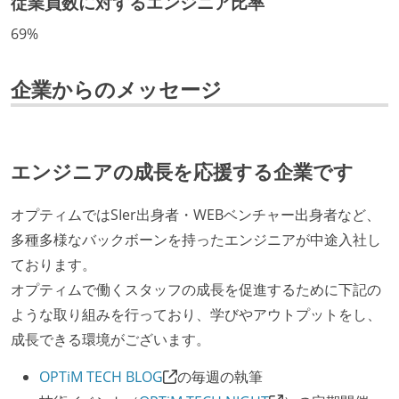
従業員数に対するエンジニア比率
CTO またはそれに準じる、技術やワークフローの標準
69%
化を行う役割の人・部門が存在する
取締役（社内）または執行役員として、エンジニアリ
企業からのメッセージ
ング部門の人間が経営に参加している
経営トップがエンジニア出身、または現役のエンジニ
アである
エンジニアの成長を応援する企業です
社外から登壇を依頼・指名を受けるようなエンジニア
が在籍している
オプティムではSIer出身者・WEBベンチャー出身者など、
エンジニアが自発的に外部のイベントやカンファレン
多種多様なバックボーンを持ったエンジニアが中途入社し
スに登壇している
ております。
最新技術を追いかけるための社内勉強会が定期開催さ
オプティムで働くスタッフの成長を促進するために下記の
れ、参加者が自主的に参加している
ような取り組みを行っており、学びやアウトプットをし、
Slack等で、最新技術の良し悪しをメンバーがよく会話
成長できる環境がございます。
している
OPTiM TECH BLOG
の毎週の執筆
開発メンバーの裁量