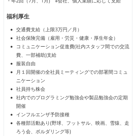
・年2回（7月、1月) ※会社、個人業績に応じて支給
労働契約期間：無期雇用
試用期間：あり（6ヶ月間）
福利厚生
社会保険：各種社会保険完備（雇用・労災・健康・厚
交通費支給（上限3万円／月）
生年金）
社会保険完備（雇用・労災・健康・厚生年金）
受動喫煙防止措置：屋内禁煙（屋内に喫煙可能室設
コミュニケーション促進費(社内スタッフ間での交流
置）
費、一部補助)支給
服装自由
月１回開催の全社員ミーティングでの部署間コミュ
ニケーション
社員持ち株会
社内でのプログラミング勉強会や製品勉強会の定期
開催
インフルエンザ予防接種
各種部活動あり(野球、フットサル、映画、雪猿、走
ろう会、ボルダリング等)