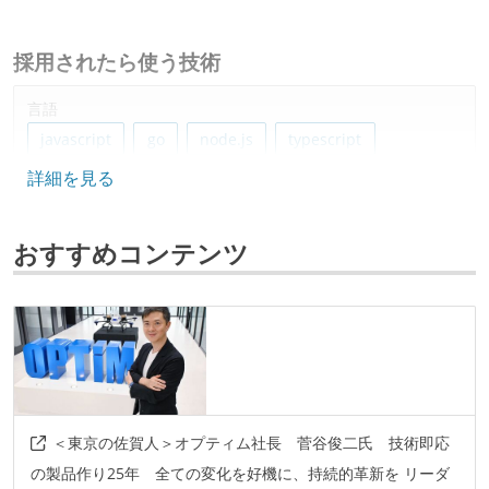
採用されたら使う技術
言語
javascript
go
node.js
typescript
詳細を見る
python
ruby
java
フレームワーク
おすすめコンテンツ
gin
ruby-on-rails
react.js
spring-boot
next.js
データベース
mysql
postgresql
redis
ソースコード管理
＜東京の佐賀人＞オプティム社長 菅谷俊二氏 技術即応
git
の製品作り25年 全ての変化を好機に、持続的革新を リーダ