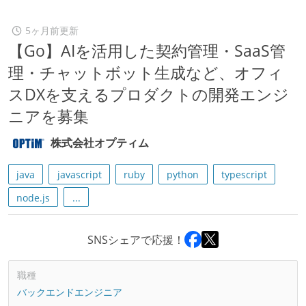
5ヶ月前更新
【Go】AIを活用した契約管理・SaaS管
理・チャットボット生成など、オフィ
スDXを支えるプロダクトの開発エンジ
ニアを募集
株式会社オプティム
java
javascript
ruby
python
typescript
node.js
...
SNSシェアで応援！
職種
バックエンドエンジニア