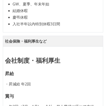
イベントへの業務参加やチケット負担など、会社とし
GW、夏季、年末年始
て、大規模カンファレンスへの参加を支援する制度が
結婚休暇
ある
慶弔休暇
入社時には、各自希望のスペックの PC やディスプレ
入社半年以内特別休暇3日間
イが支給される
ストックオプションまたは自社株購入支援制度がある
社会保険・福利厚生など
選考プロセス
適性検査がある（SPIなど）
会社制度・福利厚生
職業安定法に対応する記載事項
主な休暇：年末年始、夏季、慶弔休暇など
昇給
固定残業時間：月40時間分
・昇減給 年2回
休憩時間：1時間
休日制度：完全週休2日制（土日祝休み）
賞与
給与形態：月給制
給与形態：賞与あり