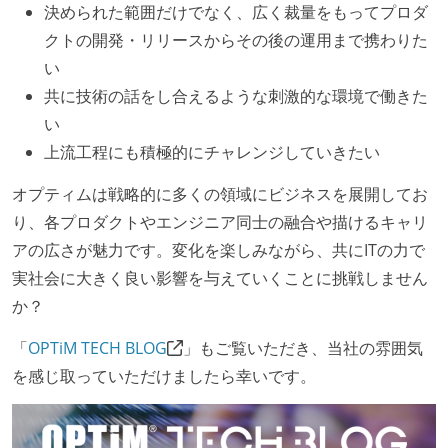
決められた範囲だけでなく、広く裁量をもってプロダ
本番にデプロイされるコードには、全てコードレビュ
クトの開発・リリースからその後の運用まで携わりた
ーまたはペアプログラミングを実施している
い
「リファクタリングは随時行われるべき」という価値
共に技術の話をし合えるような刺激的な環境で働きた
観をメンバー全員が共有しており、日常的に実施して
い
いる
上流工程にも積極的にチャレンジしていきたい
何らかのコーディング規約をチーム全体で遵守するよ
うにしている
オプティムは戦略的に多くの領域にビジネスを展開してお
り、各プロダクトやエンジニア同士の融合や描けるキャリ
テストの実施度
アの広さが魅力です。変化を楽しみながら、共にITの力で
ほとんどのプロダクトコードに単体テストを記述、実
実社会に大きく良い影響を与えていくことに挑戦しません
施している
か？
ほとんどの機能に受け入れテストを記述、実施してい
「
OPTiM TECH BLOG
」もご覧いただき、当社の雰囲気
る
を感じ取っていただけましたら幸いです。
オープンな情報共有
人事情報や秘匿性の高い内容を除いて、経営陣やマネ