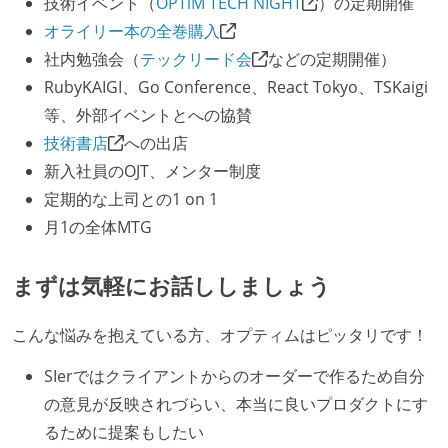
技術イベント（
OPTiM TECH NIGHT
）の定期開催
設計・実装から運用までを同じ開発チームが担い、フ
オライリー本の全巻購入
ロントエンド、バックエンド、インフラといった役割
社内勉強会（
テックリード会
などの定期開催）
の境界を超えて、個人が必要な範囲にまで染み出して
RubyKAIGI、Go Conference、React Tokyo、TSKaigi
いく姿勢が根付いている
等、外部イベントとへの協賛
OS やエディタ、IDE といった個人の環境は、各自の責
技術書店
への出店
任で好きなものを使うことができる
新入社員のOJT、メンター制度
企画を決定する場に、実装を担当する開発メンバーが
定期的な上司との1 on 1
参加している
月1の全体MTG
全体のスケジュール管理は、途中の成果を随時確認し
ながら、納期または盛り込む機能を柔軟に調整する形
まずは気軽にお話ししましょう
で行う
プロダクトの開発言語やフレームワークなど主要な構
こんな悩みを抱えている方、オプティムはピッタリです！
成技術は、基本的に最新版より1年以上ビハインドし
SIerではクライアントからのオーダーで作るため自分
ていない
の意見が反映されづらい、本当に良いプロダクトにす
コード品質向上のための取り組み
るために提案もしたい