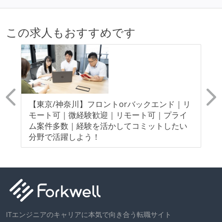
この求人もおすすめです
0
【東京/神奈川】フロントorバックエンド｜リ
【
ー
モート可｜微経験歓迎｜リモート可｜プライ
モ
ト/
ム案件多数｜経験を活かしてコミットしたい
指
分野で活躍しよう！
ITエンジニアのキャリアに本気で向き合う転職サイト