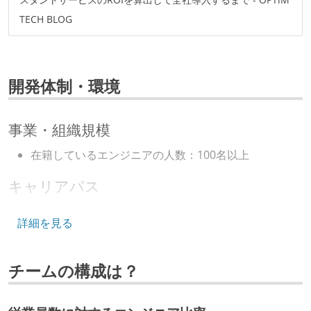
TECH BLOG
開発体制・環境
事業・組織規模
在籍しているエンジニアの人数：100名以上
キャリアパス
エンジニアの人事評価にエンジニア経験者が関わって
詳細を見る
いる
マネージャーやCTOと高頻度（月1程度）でキャリアに
チームの構成は？
ついて話す場が設けられている
技術カルチャー