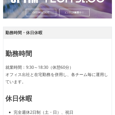
ージャー以上の会議での議事録が社員にも公開されて
いる
ドキュメントの整備やペアプロ、モブワークなど、ナ
レッジの共有を積極的に行っている（属人性を減らす
取り組みをしている）
勤務時間・休日休暇
労働環境の自由度
週2日リモート勤務のハイブリットワーク（週3出社）
勤務時間
2年以内に未就学児を子育てしながら働いていたエン
ジニアがいる
就業時間：9:30～18:30（休憩60分）
オフィス出社と在宅勤務を併用し、各チーム毎に運用し
メンバーの多様性
ています。
外国籍の開発メンバーがいる
開発メンバーの新卒採用を実施している
休日休暇
待遇・福利厚生
完全週休2日制（土・日）、祝日