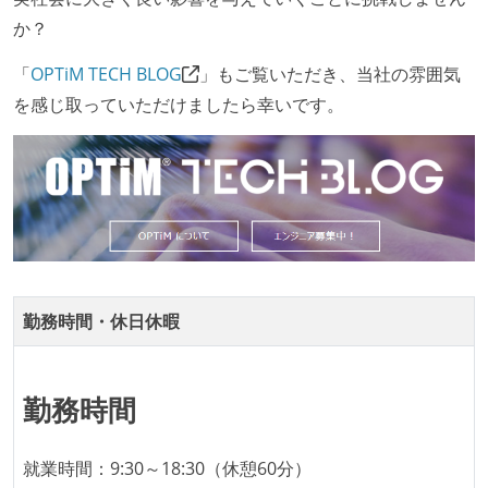
施している
か？
ほとんどの機能に受け入れテストを記述、実施してい
「
OPTiM TECH BLOG
」もご覧いただき、当社の雰囲気
る
を感じ取っていただけましたら幸いです。
オープンな情報共有
人事情報や秘匿性の高い内容を除いて、経営陣やマネ
ージャー以上の会議での議事録が社員にも公開されて
いる
ドキュメントの整備やペアプロ、モブワークなど、ナ
レッジの共有を積極的に行っている（属人性を減らす
取り組みをしている）
勤務時間・休日休暇
労働環境の自由度
週2日リモート勤務のハイブリットワーク（週3出社）
勤務時間
2年以内に未就学児を子育てしながら働いていたエン
ジニアがいる
就業時間：9:30～18:30（休憩60分）