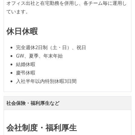
オフィス出社と在宅勤務を併用し、各チーム毎に運用し
メンバーの多様性
ています。
外国籍の開発メンバーがいる
開発メンバーの新卒採用を実施している
休日休暇
待遇・福利厚生
完全週休2日制（土・日）、祝日
イベントへの業務参加やチケット負担など、会社とし
GW、夏季、年末年始
て、大規模カンファレンスへの参加を支援する制度が
結婚休暇
ある
慶弔休暇
入社時には、各自希望のスペックの PC やディスプレ
入社半年以内特別休暇3日間
イが支給される
ストックオプションまたは自社株購入支援制度がある
社会保険・福利厚生など
選考プロセス
適性検査がある（SPIなど）
会社制度・福利厚生
職業安定法に対応する記載事項