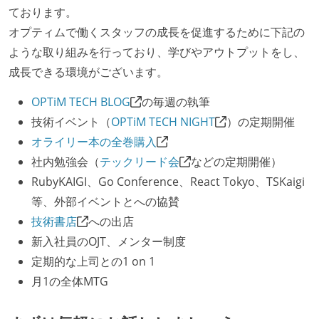
ております。
最新技術を追いかけるための社内勉強会が定期開催さ
オプティムで働くスタッフの成長を促進するために下記の
れ、参加者が自主的に参加している
ような取り組みを行っており、学びやアウトプットをし、
Slack等で、最新技術の良し悪しをメンバーがよく会話
成長できる環境がございます。
している
OPTiM TECH BLOG
の毎週の執筆
開発メンバーの裁量
技術イベント（
OPTiM TECH NIGHT
）の定期開催
設計・実装から運用までを同じ開発チームが担い、フ
オライリー本の全巻購入
ロントエンド、バックエンド、インフラといった役割
社内勉強会（
テックリード会
などの定期開催）
の境界を超えて、個人が必要な範囲にまで染み出して
RubyKAIGI、Go Conference、React Tokyo、TSKaigi
いく姿勢が根付いている
等、外部イベントとへの協賛
OS やエディタ、IDE といった個人の環境は、各自の責
技術書店
への出店
任で好きなものを使うことができる
新入社員のOJT、メンター制度
企画を決定する場に、実装を担当する開発メンバーが
定期的な上司との1 on 1
参加している
月1の全体MTG
全体のスケジュール管理は、途中の成果を随時確認し
ながら、納期または盛り込む機能を柔軟に調整する形