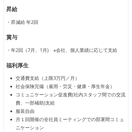
主な休暇：年末年始、夏季、慶弔休暇など
昇給
固定残業時間：月40時間分
・昇減給 年2回
休憩時間：1時間
休日制度：完全週休2日制（土日祝休み）
賞与
給与形態：月給制
給与形態：賞与あり
・年2回（7月、1月) ※会社、個人業績に応じて支給
労働契約期間：無期雇用
試用期間：あり（6ヶ月間）
福利厚生
社会保険：各種社会保険完備（雇用・労災・健康・厚
交通費支給（上限3万円／月）
生年金）
社会保険完備（雇用・労災・健康・厚生年金）
受動喫煙防止措置：屋内禁煙（屋内に喫煙可能室設
コミュニケーション促進費(社内スタッフ間での交流
置）
費、一部補助)支給
服装自由
月１回開催の全社員ミーティングでの部署間コミュ
ニケーション