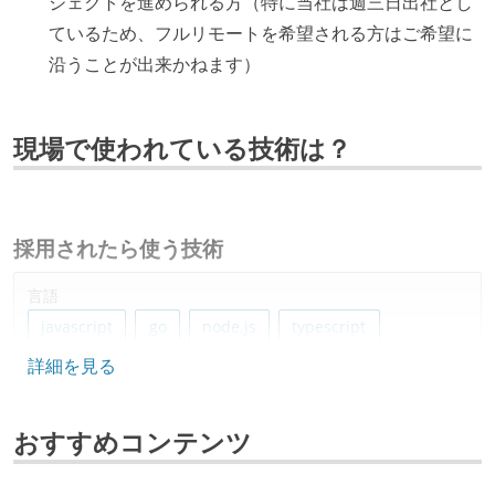
ジェクトを進められる方（特に当社は週三日出社とし
ているため、フルリモートを希望される方はご希望に
沿うことが出来かねます）
現場で使われている技術は？
採用されたら使う技術
言語
javascript
go
node.js
typescript
詳細を見る
python
ruby
java
フレームワーク
おすすめコンテンツ
gin
ruby-on-rails
react.js
spring-boot
next.js