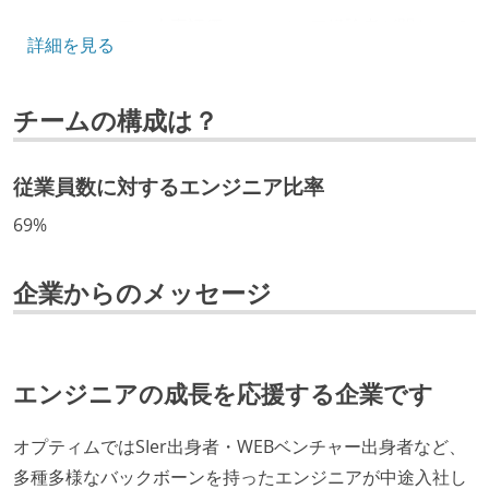
エンジニアの人事評価にエンジニア経験者が関わって
詳細を見る
いる
マネージャーやCTOと高頻度（月1程度）でキャリアに
チームの構成は？
ついて話す場が設けられている
技術カルチャー
従業員数に対するエンジニア比率
CTO またはそれに準じる、技術やワークフローの標準
69%
化を行う役割の人・部門が存在する
取締役（社内）または執行役員として、エンジニアリ
企業からのメッセージ
ング部門の人間が経営に参加している
経営トップがエンジニア出身、または現役のエンジニ
アである
エンジニアの成長を応援する企業です
社外から登壇を依頼・指名を受けるようなエンジニア
が在籍している
オプティムではSIer出身者・WEBベンチャー出身者など、
エンジニアが自発的に外部のイベントやカンファレン
多種多様なバックボーンを持ったエンジニアが中途入社し
スに登壇している