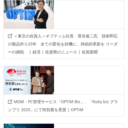
データベース
mysql
postgresql
redis
ソースコード管理
＜東京の佐賀人＞オプティム社長 菅谷俊二氏 技術即応
git
の製品作り25年 全ての変化を好機に、持続的革新を リーダ
ーの挑戦 | 経済 | 佐賀県のニュース | 佐賀新聞
プロジェクト管理
redmine
情報共有ツール
slack
その他
MDM・PC管理サービス「OPTiM Biz」、「Ruby biz グラ
aws
kubernetes
docker
ンプリ 2025」にて特別賞を受賞 | OPTiM