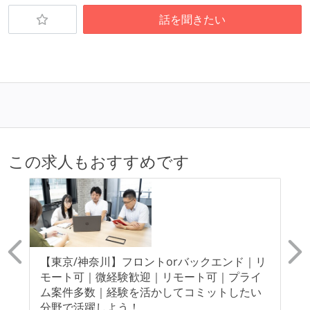
話を聞きたい
この求人もおすすめです
0
【東京/神奈川】フロントorバックエンド｜リ
【
ー
モート可｜微経験歓迎｜リモート可｜プライ
モ
ト/
ム案件多数｜経験を活かしてコミットしたい
指
分野で活躍しよう！