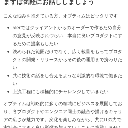
まずは気軽にお話ししましょう
で行う
プロダクトの開発言語やフレームワークなど主要な構
こんな悩みを抱えている方、オプティムはピッタリです！
成技術は、基本的に最新版より1年以上ビハインドし
SIerではクライアントからのオーダーで作るため自分
ていない
の意見が反映されづらい、本当に良いプロダクトにす
コード品質向上のための取り組み
るために提案もしたい
決められた範囲だけでなく、広く裁量をもってプロダ
本番にデプロイされるコードには、全てコードレビュ
クトの開発・リリースからその後の運用まで携わりた
ーまたはペアプログラミングを実施している
い
「リファクタリングは随時行われるべき」という価値
共に技術の話をし合えるような刺激的な環境で働きた
観をメンバー全員が共有しており、日常的に実施して
い
いる
上流工程にも積極的にチャレンジしていきたい
何らかのコーディング規約をチーム全体で遵守するよ
うにしている
オプティムは戦略的に多くの領域にビジネスを展開してお
り、各プロダクトやエンジニア同士の融合や描けるキャリ
テストの実施度
アの広さが魅力です。変化を楽しみながら、共にITの力で
ほとんどのプロダクトコードに単体テストを記述、実
実社会に大きく良い影響を与えていくことに挑戦しません