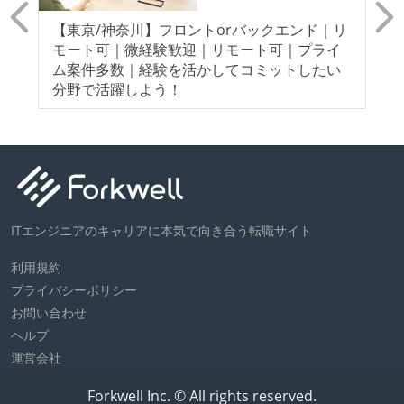
0
【東京/神奈川】フロントorバックエンド｜リ
【
ー
モート可｜微経験歓迎｜リモート可｜プライ
モ
ト/
ム案件多数｜経験を活かしてコミットしたい
指
分野で活躍しよう！
ITエンジニアのキャリアに本気で向き合う転職サイト
利用規約
プライバシーポリシー
お問い合わせ
ヘルプ
運営会社
Forkwell Inc. © All rights reserved.