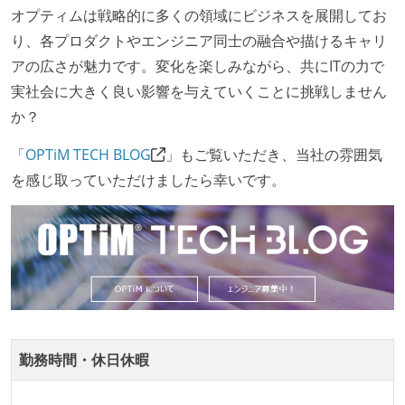
施している
オプティムは戦略的に多くの領域にビジネスを展開してお
ほとんどの機能に受け入れテストを記述、実施してい
り、各プロダクトやエンジニア同士の融合や描けるキャリ
る
アの広さが魅力です。変化を楽しみながら、共にITの力で
オープンな情報共有
実社会に大きく良い影響を与えていくことに挑戦しません
か？
人事情報や秘匿性の高い内容を除いて、経営陣やマネ
ージャー以上の会議での議事録が社員にも公開されて
「
OPTiM TECH BLOG
」もご覧いただき、当社の雰囲気
いる
を感じ取っていただけましたら幸いです。
労働環境の自由度
週2日リモート勤務のハイブリットワーク（週3出社）
2年以内に未就学児を子育てしながら働いていたエン
ジニアがいる
メンバーの多様性
勤務時間・休日休暇
外国籍の開発メンバーがいる
開発メンバーの新卒採用を実施している