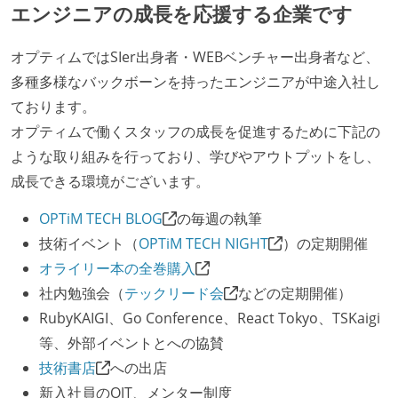
エンジニアの成長を応援する企業です
社外から登壇を依頼・指名を受けるようなエンジニア
が在籍している
オプティムではSIer出身者・WEBベンチャー出身者など、
エンジニアが自発的に外部のイベントやカンファレン
多種多様なバックボーンを持ったエンジニアが中途入社し
スに登壇している
ております。
最新技術を追いかけるための社内勉強会が定期開催さ
オプティムで働くスタッフの成長を促進するために下記の
れ、参加者が自主的に参加している
ような取り組みを行っており、学びやアウトプットをし、
Slack等で、最新技術の良し悪しをメンバーがよく会話
成長できる環境がございます。
している
OPTiM TECH BLOG
の毎週の執筆
開発メンバーの裁量
技術イベント（
OPTiM TECH NIGHT
）の定期開催
OS やエディタ、IDE といった個人の環境は、各自の責
オライリー本の全巻購入
任で好きなものを使うことができる
社内勉強会（
テックリード会
などの定期開催）
企画を決定する場に、実装を担当する開発メンバーが
RubyKAIGI、Go Conference、React Tokyo、TSKaigi
参加している
等、外部イベントとへの協賛
全体のスケジュール管理は、途中の成果を随時確認し
技術書店
への出店
ながら、納期または盛り込む機能を柔軟に調整する形
新入社員のOJT、メンター制度