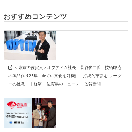
フレームワーク
おすすめコンテンツ
gin
ruby-on-rails
react.js
spring-boot
next.js
データベース
mysql
postgresql
redis
ソースコード管理
＜東京の佐賀人＞オプティム社長 菅谷俊二氏 技術即応
git
の製品作り25年 全ての変化を好機に、持続的革新を リーダ
ーの挑戦 | 経済 | 佐賀県のニュース | 佐賀新聞
プロジェクト管理
redmine
情報共有ツール
slack
その他