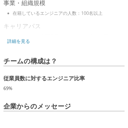
事業・組織規模
在籍しているエンジニアの人数：100名以上
キャリアパス
エンジニアの人事評価にエンジニア経験者が関わって
詳細を見る
いる
マネージャーやCTOと高頻度（月1程度）でキャリアに
チームの構成は？
ついて話す場が設けられている
技術カルチャー
従業員数に対するエンジニア比率
CTO またはそれに準じる、技術やワークフローの標準
69%
化を行う役割の人・部門が存在する
取締役（社内）または執行役員として、エンジニアリ
企業からのメッセージ
ング部門の人間が経営に参加している
経営トップがエンジニア出身、または現役のエンジニ
アである