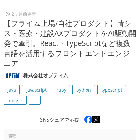
2ヶ月前更新
【プライム上場/自社プロダクト】情シ
ス・医療・建設AXプロダクトをAI駆動開
発で牽引。React・TypeScriptなど複数
言語を活用するフロントエンドエンジ
ニア
株式会社オプティム
java
javascript
ruby
python
typescript
node.js
...
SNSシェアで応援！
職種