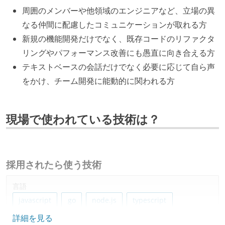
周囲のメンバーや他領域のエンジニアなど、立場の異
なる仲間に配慮したコミュニケーションが取れる方
新規の機能開発だけでなく、既存コードのリファクタ
リングやパフォーマンス改善にも愚直に向き合える方
テキストベースの会話だけでなく必要に応じて自ら声
をかけ、チーム開発に能動的に関われる方
現場で使われている技術は？
採用されたら使う技術
言語
javascript
go
node.js
typescript
詳細を見る
python
ruby
java