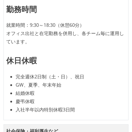
勤務時間
待遇・福利厚生
イベントへの業務参加やチケット負担など、会社とし
就業時間：9:30～18:30（休憩60分）
て、大規模カンファレンスへの参加を支援する制度が
オフィス出社と在宅勤務を併用し、各チーム毎に運用し
ある
ています。
入社時には、各自希望のスペックの PC やディスプレ
イが支給される
休日休暇
ストックオプションまたは自社株購入支援制度がある
選考プロセス
完全週休2日制（土・日）、祝日
GW、夏季、年末年始
適性検査がある（SPIなど）
結婚休暇
職業安定法に対応する記載事項
慶弔休暇
入社半年以内特別休暇3日間
休憩時間：1時間
固定残業時間：月40時間分
休日制度：完全週休2日制（土日祝休み）
社会保険・福利厚生など