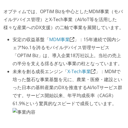
オプティムでは、OPTiM Bizを中心としたMDM事業（モバ
イルデバイス管理）とX-Tech事業（AI/IoT等を活用した
様々な産業へのDX支援）の二軸で事業を展開しています。
安定の収益基盤「
MDM事業
」：15年連続で国内シ
ェアNo.1を誇るモバイルデバイス管理サービス
「OPTiM Biz」は、導入企業18万社以上。当社の売上
の半分を支える揺るぎない事業の柱となっています。
未来を創る成長エンジン「
X-Tech事業
」：MDMで
培った盤石な事業基盤を元に、農業・医療・建設とい
った日本の基幹産業のDXを推進するAI/IoTサービス群
です。サービス開始以来、年平均成長率（CAGR）
61.9%という驚異的なスピードで成長しています。