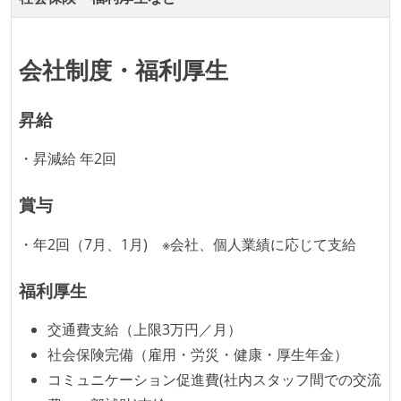
主な休暇：年末年始、夏季、慶弔休暇など
給与形態：月給制
給与形態：賞与あり
会社制度・福利厚生
労働契約期間：無期雇用
試用期間：あり（6ヶ月間）
昇給
社会保険：各種社会保険完備（雇用・労災・健康・厚
・昇減給 年2回
生年金）
受動喫煙防止措置：屋内禁煙（屋内に喫煙可能室設
賞与
置）
・年2回（7月、1月) ※会社、個人業績に応じて支給
福利厚生
交通費支給（上限3万円／月）
社会保険完備（雇用・労災・健康・厚生年金）
コミュニケーション促進費(社内スタッフ間での交流