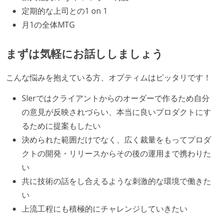
で行う
定期的な上司との1 on 1
プロダクトの開発言語やフレームワークなど主要な構
月1の全体MTG
成技術は、基本的に最新版より1年以上ビハインドし
ていない
まずは気軽にお話ししましょう
コード品質向上のための取り組み
こんな悩みを抱えている方、オプティムはピッタリです！
本番にデプロイされるコードには、全てコードレビュ
SIerではクライアントからのオーダーで作るため自分
ーまたはペアプログラミングを実施している
の意見が反映されづらい、本当に良いプロダクトにす
「リファクタリングは随時行われるべき」という価値
るために提案もしたい
観をメンバー全員が共有しており、日常的に実施して
決められた範囲だけでなく、広く裁量をもってプロダ
いる
クトの開発・リリースからその後の運用まで携わりた
何らかのコーディング規約をチーム全体で遵守するよ
い
うにしている
共に技術の話をし合えるような刺激的な環境で働きた
テストの実施度
い
ほとんどのプロダクトコードに単体テストを記述、実
上流工程にも積極的にチャレンジしていきたい