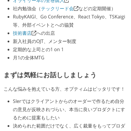
オライリー本の全巻購入
任で好きなものを使うことができる
社内勉強会（
テックリード会
などの定期開催）
企画を決定する場に、実装を担当する開発メンバーが
RubyKAIGI、Go Conference、React Tokyo、TSKaigi
参加している
等、外部イベントとへの協賛
全体のスケジュール管理は、途中の成果を随時確認し
技術書店
への出店
ながら、納期または盛り込む機能を柔軟に調整する形
新入社員のOJT、メンター制度
で行う
定期的な上司との1 on 1
プロダクトの開発言語やフレームワークなど主要な構
月1の全体MTG
成技術は、基本的に最新版より1年以上ビハインドし
ていない
まずは気軽にお話ししましょう
コード品質向上のための取り組み
こんな悩みを抱えている方、オプティムはピッタリです！
本番にデプロイされるコードには、全てコードレビュ
SIerではクライアントからのオーダーで作るため自分
ーまたはペアプログラミングを実施している
の意見が反映されづらい、本当に良いプロダクトにす
「リファクタリングは随時行われるべき」という価値
るために提案もしたい
観をメンバー全員が共有しており、日常的に実施して
決められた範囲だけでなく、広く裁量をもってプロダ
いる