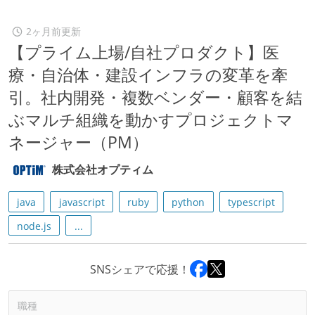
2ヶ月前更新
【プライム上場/自社プロダクト】医
療・自治体・建設インフラの変革を牽
引。社内開発・複数ベンダー・顧客を結
ぶマルチ組織を動かすプロジェクトマ
ネージャー（PM）
株式会社オプティム
java
javascript
ruby
python
typescript
node.js
...
SNSシェアで応援！
職種