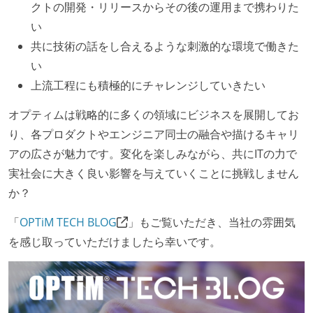
クトの開発・リリースからその後の運用まで携わりた
何らかのコーディング規約をチーム全体で遵守するよ
い
うにしている
共に技術の話をし合えるような刺激的な環境で働きた
テストの実施度
い
ほとんどのプロダクトコードに単体テストを記述、実
上流工程にも積極的にチャレンジしていきたい
施している
オプティムは戦略的に多くの領域にビジネスを展開してお
ほとんどの機能に受け入れテストを記述、実施してい
り、各プロダクトやエンジニア同士の融合や描けるキャリ
る
アの広さが魅力です。変化を楽しみながら、共にITの力で
オープンな情報共有
実社会に大きく良い影響を与えていくことに挑戦しません
か？
人事情報や秘匿性の高い内容を除いて、経営陣やマネ
ージャー以上の会議での議事録が社員にも公開されて
「
OPTiM TECH BLOG
」もご覧いただき、当社の雰囲気
いる
を感じ取っていただけましたら幸いです。
労働環境の自由度
週2日リモート勤務のハイブリットワーク（週3出社）