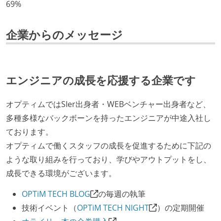
69%
化を行う役割の人・部門が存在する
取締役（社内）または執行役員として、エンジニアリ
企業からのメッセージ
ング部門の人間が経営に参加している
経営トップがエンジニア出身、または現役のエンジニ
アである
エンジニアの成長を応援する企業です
社外から登壇を依頼・指名を受けるようなエンジニア
が在籍している
オプティムではSIer出身者・WEBベンチャー出身者など、
エンジニアが自発的に外部のイベントやカンファレン
多種多様なバックボーンを持ったエンジニアが中途入社し
スに登壇している
ております。
最新技術を追いかけるための社内勉強会が定期開催さ
オプティムで働くスタッフの成長を促進するために下記の
れ、参加者が自主的に参加している
ような取り組みを行っており、学びやアウトプットをし、
Slack等で、最新技術の良し悪しをメンバーがよく会話
成長できる環境がございます。
している
OPTiM TECH BLOG
の毎週の執筆
開発メンバーの裁量
技術イベント（
OPTiM TECH NIGHT
）の定期開催
OS やエディタ、IDE といった個人の環境は、各自の責