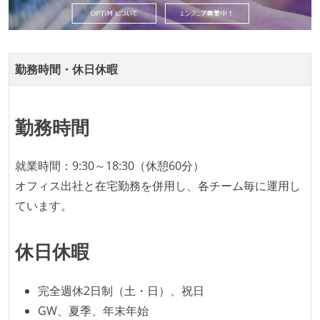
2年以内に未就学児を子育てしながら働いていたエン
ジニアがいる
メンバーの多様性
勤務時間・休日休暇
外国籍の開発メンバーがいる
開発メンバーの新卒採用を実施している
勤務時間
待遇・福利厚生
イベントへの業務参加やチケット負担など、会社とし
就業時間：9:30～18:30（休憩60分）
て、大規模カンファレンスへの参加を支援する制度が
オフィス出社と在宅勤務を併用し、各チーム毎に運用し
ある
ています。
入社時には、各自希望のスペックの PC やディスプレ
イが支給される
休日休暇
ストックオプションまたは自社株購入支援制度がある
選考プロセス
完全週休2日制（土・日）、祝日
GW、夏季、年末年始
適性検査がある（SPIなど）