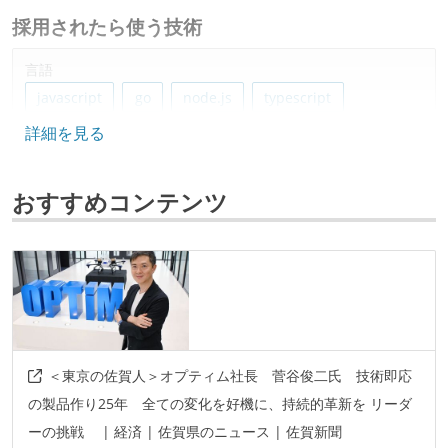
採用されたら使う技術
言語
javascript
go
node.js
typescript
詳細を見る
python
ruby
java
フレームワーク
おすすめコンテンツ
gin
ruby-on-rails
react.js
spring-boot
next.js
データベース
mysql
postgresql
redis
ソースコード管理
＜東京の佐賀人＞オプティム社長 菅谷俊二氏 技術即応
git
の製品作り25年 全ての変化を好機に、持続的革新を リーダ
ーの挑戦 | 経済 | 佐賀県のニュース | 佐賀新聞
プロジェクト管理