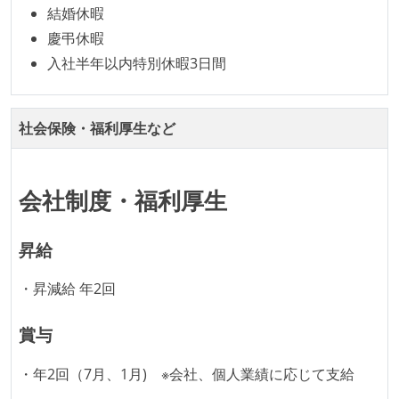
結婚休暇
職業安定法に対応する記載事項
慶弔休暇
入社半年以内特別休暇3日間
休憩時間：1時間
固定残業時間：月40時間分
休日制度：完全週休2日制（土日祝休み）
社会保険・福利厚生など
主な休暇：年末年始、夏季、慶弔休暇など
給与形態：月給制
給与形態：賞与あり
会社制度・福利厚生
労働契約期間：無期雇用
試用期間：あり（6ヶ月間）
昇給
社会保険：各種社会保険完備（雇用・労災・健康・厚
・昇減給 年2回
生年金）
受動喫煙防止措置：屋内禁煙（屋内に喫煙可能室設
賞与
置）
・年2回（7月、1月) ※会社、個人業績に応じて支給