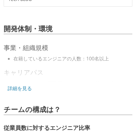
開発体制・環境
事業・組織規模
在籍しているエンジニアの人数：100名以上
キャリアパス
エンジニアの人事評価にエンジニア経験者が関わって
詳細を見る
いる
マネージャーやCTOと高頻度（月1程度）でキャリアに
チームの構成は？
ついて話す場が設けられている
技術カルチャー
従業員数に対するエンジニア比率
CTO またはそれに準じる、技術やワークフローの標準