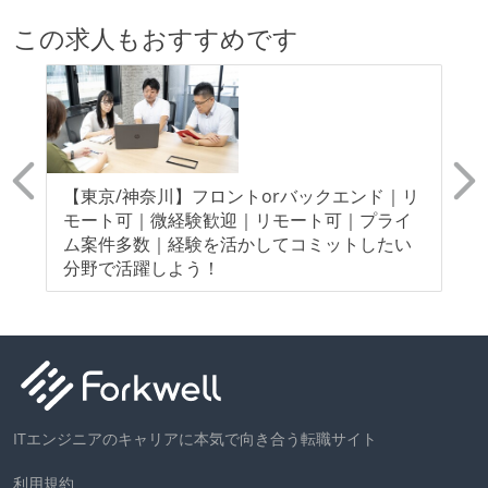
この求人もおすすめです
0
【東京/神奈川】フロントorバックエンド｜リ
【
ー
モート可｜微経験歓迎｜リモート可｜プライ
モ
ト/
ム案件多数｜経験を活かしてコミットしたい
指
分野で活躍しよう！
ITエンジニアのキャリアに本気で向き合う転職サイト
利用規約