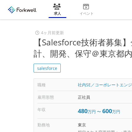
求人
イベント
4ヶ月前更新
【Salesforce技術者
計、開発、保守＠東京都
salesforce
職種
社内SE／コーポレートエン
雇用形態
正社員
年収
480
600
万円
〜
万円
勤務地
東京