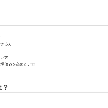
方
できる方
たい方
市場価値を高めたい方
は？