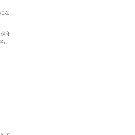
容にな
・保守
がら、
。
しやす