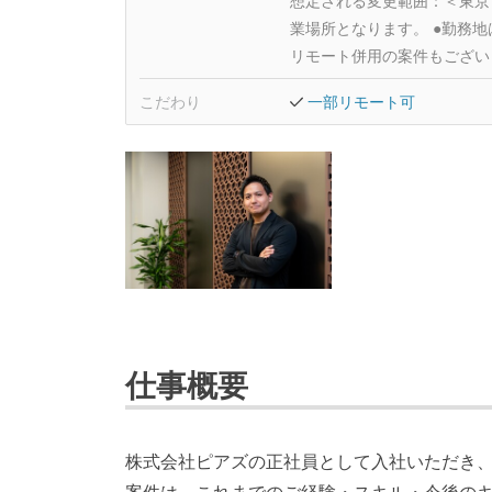
想定される変更範囲：
＜東京
業場所となります。 ●勤務地
リモート併用の案件もござい
こだわり
一部リモート可
仕事概要
株式会社ピアズの正社員として入社いただき
案件は、これまでのご経験・スキル・今後の