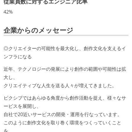
従業員数に対するエンジニア比率
待遇・福利厚生
42%
入社時には、各自希望のスペックの PC やディスプレ
企業からのメッセージ
イが支給される
選考プロセス
◎クリエイターの可能性を最大化し、創作文化を支えるイ
コーディングテストがある（オンラインテスト）
ンフラになる
職業安定法に対応する記載事項
近年、テクノロジーの発展により創作の範囲や可能性は拡
大し、
フレックスタイム制の所定労働時間：1日平均8時間相
クリエイティブな人生を送る人々が増えてきました。
当
休日制度：完全週休2日制（土日祝休み）
ピクシブではあらゆる角度から創作活動を捉え、様々なサ
試用期間：あり（3ヶ月間）
ービスを展開し、
社会保険：各種社会保険完備（雇用・労災・健康・厚
自社で20近いサービスの開発・運用を行なっています。
生年金）
このように創作文化を取り巻く環境をつくっていくこと
受動喫煙防止措置：屋内禁煙（屋内に喫煙可能室設
を、