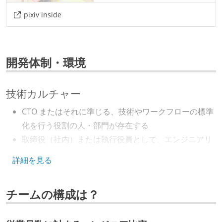
pixiv inside
情報共有ツール
slack
notion
その他
開発体制・環境
figma
技術カルチャー
CTO またはそれに準じる、技術やワークフローの標準
化を行う役割の人・部門が存在する
取締役（社内）または執行役員として、エンジニアリ
ング部門の人間が経営に参加している
詳細を見る
労働環境の自由度
チームの構成は？
日本国内であれば、居住地は問わずにフルリモートで
きる
フレックスタイム制または裁量労働制を採用している