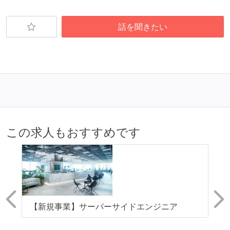
話を聞きたい
この求人もおすすめです
ン
【新規事業】サーバーサイドエンジニア
【
顧
ー
集