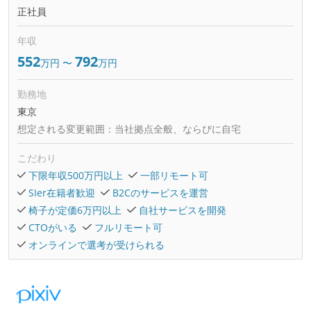
正社員
年収
552
792
万円
〜
万円
勤務地
東京
想定される変更範囲：
当社拠点全般、ならびに自宅
こだわり
下限年収500万円以上
一部リモート可
SIer在籍者歓迎
B2Cのサービスを運営
椅子が定価6万円以上
自社サービスを開発
CTOがいる
フルリモート可
オンラインで選考が受けられる