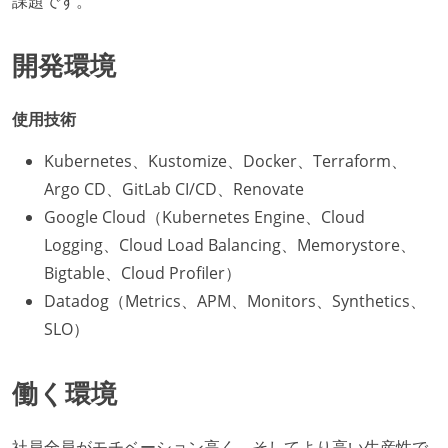
課題です。
開発環境
使用技術
Kubernetes、Kustomize、Docker、Terraform、
Argo CD、GitLab CI/CD、Renovate
Google Cloud（Kubernetes Engine、Cloud
Logging、Cloud Load Balancing、Memorystore、
Bigtable、Cloud Profiler）
Datadog（Metrics、APM、Monitors、Synthetics、
SLO）
働く環境
社員全員がモチベーション高く、そしてより高い生産性で