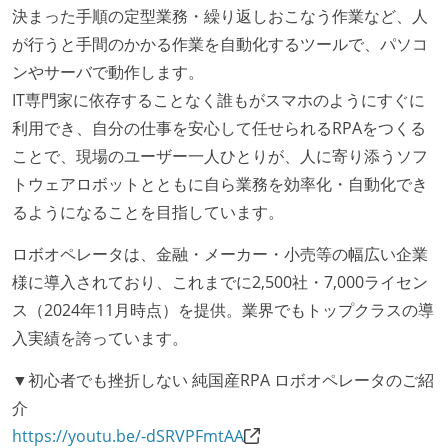
決まった手順の定型業務・繰り返しおこなう作業など、人
職業安定法に対応する記載事項
が行うと手間のかかる作業を自動化するツールで、パソコ
ンやサーバで動作します。
受動喫煙防止措置：屋内禁煙（屋内に喫煙可能室設
IT専門家に依存することなく誰もがスマホのようにすぐに
置）
利用でき、自分の仕事を安心して任せられるRPAをつくる
ことで、現場のユーザー一人ひとりが、人に寄り添うソフ
トウェアロボットとともに自ら業務を効率化・自動化でき
るようになることを目指しています。
ロボオペレータは、金融・メーカー・小売等の幅広い企業
様に導入されており、これまでに2,500社・7,000ライセン
ス（2024年11月時点）を提供。業界でもトップクラスの導
入実績を誇っています。
▼初心者でも挫折しない 純国産RPA ロボオペレータのご紹
介
https://youtu.be/-dSRVPFmtAA