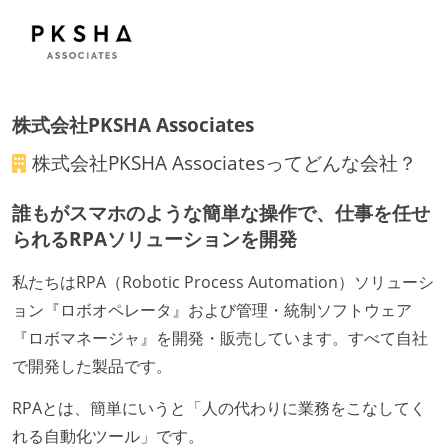
オフィスへの通勤圏内であればフルリモートできる
週4日リモート勤務のハイブリットワーク（週1出社）
週3日リモート勤務のハイブリットワーク（週2出社）
週2日リモート勤務のハイブリットワーク（週3出社）
業務時間中に中抜けできる制度がある
株式会社PKSHA Associates
フレックスタイム制または裁量労働制を採用している
株式会社PKSHA Associates
ってどんな会社？
メンバーの多様性
誰もがスマホのような簡単な操作で、仕事を任せ
外国籍の開発メンバーがいる
られるRPAソリューションを開発
待遇・福利厚生
私たちはRPA（Robotic Process Automation）ソリューシ
入社時には、各自希望のスペックの PC やディスプレ
ョン『ロボオペレータ』および管理・統制ソフトウェア
イが支給される
『ロボマネージャ』を開発・販売しています。すべて自社
で開発した製品です。
選考プロセス
RPAとは、簡単にいうと「人の代わりに業務をこなしてく
ライブコーディングがある（面接官とコーディングに
れる自動化ツール」です。
取り組むなど）