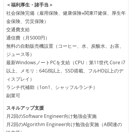
＜福利厚生・諸手当＞
想定される複数環境での品質チェックを義務づけてい
社会保険完備（雇用保険、健康保険※関東IT健保、厚生年
る
金保険、労災保険）
アジャイル実践状況
交通費支給
通信費（月5000円）
1ヶ月以下の短い期間でのイテレーション開発を実践
無料の自動販売機設置（コーヒー、水、炭酸水、お茶、
している
ジュース等）
デイリーでスタンドアップミーティング、またはそれ
最新WindowsノートPCを支給（CPU：第11世代 Core i7
に準じるチーム内の打ち合わせを行っている
以上、メモリ：64GB以上、SSD搭載、フルHD以上のデ
イテレーションの最後などに、定期的にチームでふり
ィスプレイ）
かえりミーティングを行っている
ランチ代補助（1on1、シャッフルランチ）
タスク見積もりの単位には絶対量（人日など）ではな
副業可
く相対ポイントを用い、極力複数人の意見を調整する
形で行っている
スキルアップ支援
継続的なデプロイ（デリバリー）を行っている
月2回のSoftware Engineer向け勉強会実施
ワークフローの整備
月2回のAlgorithm Engineer向け勉強会実施（AI関連の