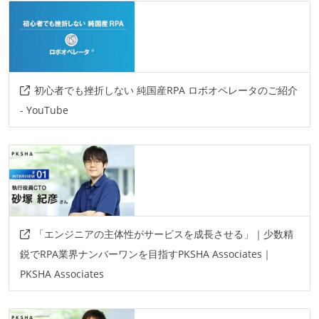
github
backlog
情報共有ツール
slack
notion
その他
初心者でも挫折しない 純国産RPA ロボオペレータのご紹介
windows
qase
gather
jenkins
aws
- YouTube
azure
linux
その他、現場で使われている技術
AIツール
github-copilot
devin
「エンジニアの主体性がサービスを成長させる」｜少数精
鋭でRPA業界ナンバーワンを目指すPKSHA Associates｜
その他
PKSHA Associates
openai-api
gemini-pro
gemini-api
claude-max
claude-api
cursor-pro