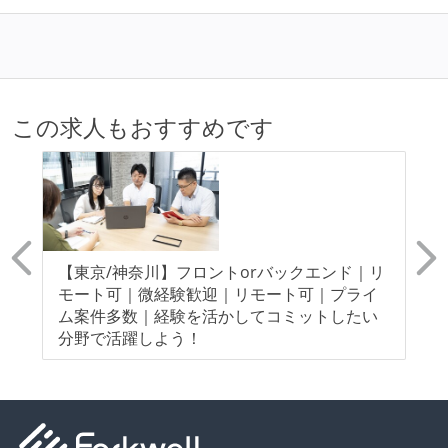
この求人もおすすめです
え
【東京/神奈川】フロントorバックエンド｜リ
【
モ
モート可｜微経験歓迎｜リモート可｜プライ
モ
ム案件多数｜経験を活かしてコミットしたい
指
分野で活躍しよう！