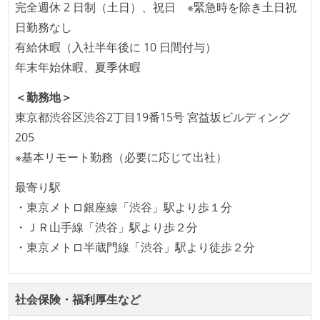
完全週休 2 日制（土日）、祝日 ※緊急時を除き土日祝
「リファクタリングは随時行われるべき」という価値
日勤務なし
観をメンバー全員が共有しており、日常的に実施して
有給休暇（入社半年後に 10 日間付与）
いる
年末年始休暇、夏季休暇
何らかのコーディング規約をチーム全体で遵守するよ
うにしている
＜勤務地＞
提出されたコードには自動的にリグレッションテスト
東京都渋谷区渋谷2丁目19番15号 宮益坂ビルディング
が実行される環境が構築されている
205
コード品質評価ツールを導入して、メンバーが常に確
※基本リモート勤務（必要に応じて出社）
認できるようにしている
最寄り駅
テストの実施度
・東京メトロ銀座線「渋谷」駅より歩１分
・ＪＲ山手線「渋谷」駅より歩２分
ほとんどのプロダクトコードに単体テストを記述、実
・東京メトロ半蔵門線「渋谷」駅より徒歩２分
施している
ほとんどの機能に受け入れテストを記述、実施してい
る
社会保険・福利厚生など
機能の実装と同時にテストコードを記述している