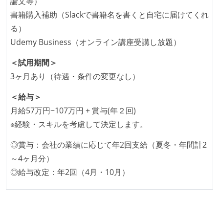
論文等）
全てのコードをバージョン管理ツールで管理している
書籍購入補助（Slackで書籍名を書くと自宅に届けてくれ
各メンバーが実装したコードのマージは Pull Request
る）
ベースで行われる
Udemy Business（オンライン講座受講し放題）
自動（＝システム化され、1コマンドで実行できる）
ビルド、自動デプロイ環境が整備されている
＜試用期間＞
コードによるインフラ構成管理（Infrastructure as
3ヶ月あり（待遇・条件の変更なし）
Code）の環境が整備されている
＜給与＞
オープンな情報共有
月給57万円~107万円 + 賞与(年２回)
※経験・スキルを考慮して決定します。
ドキュメントの整備やペアプロ、モブワークなど、ナ
レッジの共有を積極的に行っている（属人性を減らす
◎賞与：会社の業績に応じて年2回支給（夏冬・年間計2
取り組みをしている）
～4ヶ月分）
◎給与改定：年2回（4月・10月）
労働環境の自由度
日本国内であれば、居住地は問わずにフルリモートで
きる