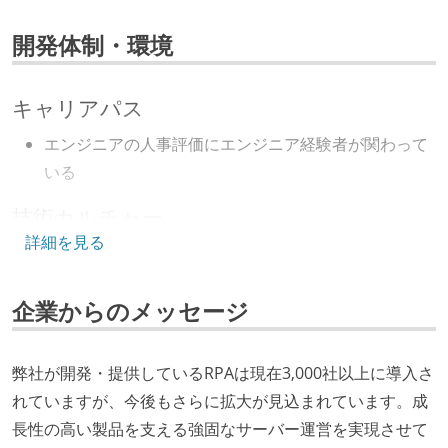
開発体制・環境
キャリアパス
エンジニアの人事評価にエンジニア経験者が関わって
いる
技術カルチャー
詳細を見る
CTO またはそれに準じる、技術やワークフローの標準
化を行う役割の人・部門が存在する
企業からのメッセージ
取締役（社内）または執行役員として、エンジニアリ
ング部門の人間が経営に参加している
経営トップがエンジニア出身、または現役のエンジニ
弊社が開発・提供しているRPAは現在3,000社以上に導入さ
アである
れていますが、今後もさらに拡大が見込まれています。成
長性の高い製品を支える強固なサーバー運営を実現させて
開発メンバーの裁量