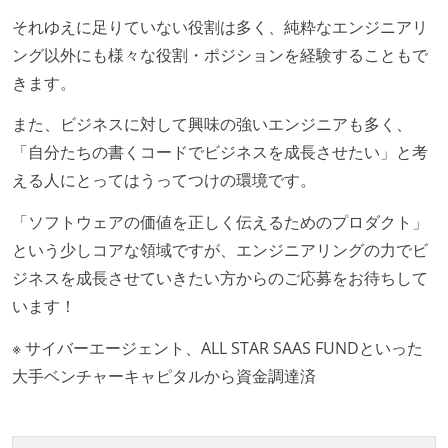
いる
それゆえに足りていない役割は多く、純粋なエンジニアリ
何らかのコーディング規約をチーム全体で遵守するよ
ング以外にも様々な役割・ポジションを経験することもで
うにしている
きます。
テストの実施度
また、ビジネスに対して興味の強いエンジニアも多く、
ほとんどのプロダクトコードに単体テストを記述、実
「自分たちの書くコードでビジネスを成長させたい」と考
施している
える人にとってはうってつけの環境です。
機能の実装と同時にテストコードを記述している
「ソフトウェアの価値を正しく伝えるためのプロダクト」
アジャイル実践状況
という少しコアな領域ですが、エンジニアリングの力でビ
ジネスを成長させていきたい方からのご応募をお待ちして
イテレーションの最後などに、定期的にチームでふり
います！
かえりミーティングを行っている
継続的なデプロイ（デリバリー）を行っている
※ サイバーエージェント、ALL STAR SAAS FUNDといった
大手ベンチャーキャピタルから資金調達済
ワークフローの整備
全てのコードをバージョン管理ツールで管理している