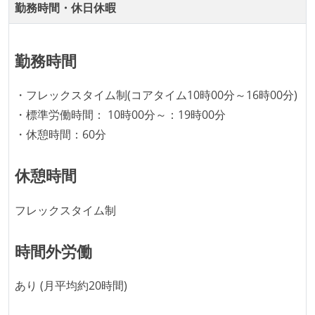
各メンバーが実装したコードのマージは Pull Request
勤務時間・休日休暇
ベースで行われる
自動（＝システム化され、1コマンドで実行できる）
勤務時間
ビルド、自動デプロイ環境が整備されている
オープンな情報共有
・フレックスタイム制(コアタイム10時00分～16時00分)
・標準労働時間： 10時00分～：19時00分
KPI などチームの目標・実績値について、メンバーの
・休憩時間：60分
誰もがいつでも閲覧可能になっている
ドキュメントの整備やペアプロ、モブワークなど、ナ
休憩時間
レッジの共有を積極的に行っている（属人性を減らす
取り組みをしている）
フレックスタイム制
労働環境の自由度
時間外労働
フレックスタイム制または裁量労働制を採用している
職業安定法に対応する記載事項
あり (月平均約20時間)
受動喫煙防止措置：屋内禁煙