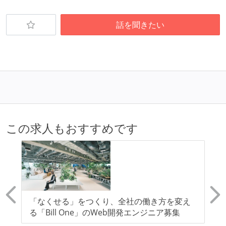
話を聞きたい
この求人もおすすめです
レ
「なくせる」をつくり、全社の働き方を変え
【
フロ
る「Bill One」のWeb開発エンジニア募集
ン
ロ