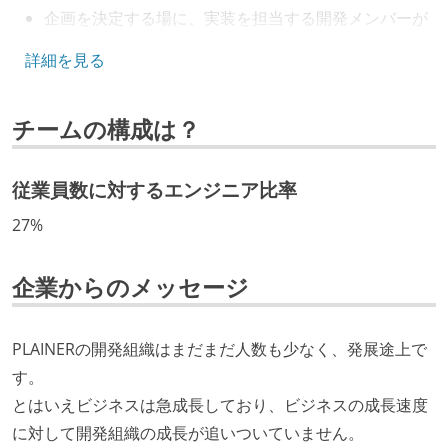
企画を決定する場に、実装を担当する開発メンバーが
参加している
詳細を見る
タスクの見積もりは、実装を担当するメンバーが中心
となって行う
チームの構成は？
全体のスケジュール管理は、途中の成果を随時確認し
ながら、納期または盛り込む機能を柔軟に調整する形
で行う
従業員数に対するエンジニア比率
プロダクトの開発言語やフレームワークなど主要な構
27%
成技術は、基本的に最新版より1年以上ビハインドし
ていない
企業からのメッセージ
コード品質向上のための取り組み
PLAINERの開発組織はまだまだ人数も少なく、発展途上で
本番にデプロイされるコードには、全てコードレビュ
す。
ーまたはペアプログラミングを実施している
とはいえビジネスは急成長しており、ビジネスの成長速度
「リファクタリングは随時行われるべき」という価値
に対して開発組織の成長が追いついていません。
観をメンバー全員が共有しており、日常的に実施して