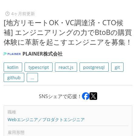
4ヶ月前更新
[地方リモートOK・VC調達済・CTO候
補] エンジニアリングの力でBtoBの購買
体験に革新を起こすエンジニアを募集！
PLAINER株式会社
kotlin
typescript
react.js
postgresql
git
github
...
SNSシェアで応援！
職種
Webエンジニア／プロダクトエンジニア
雇用形態