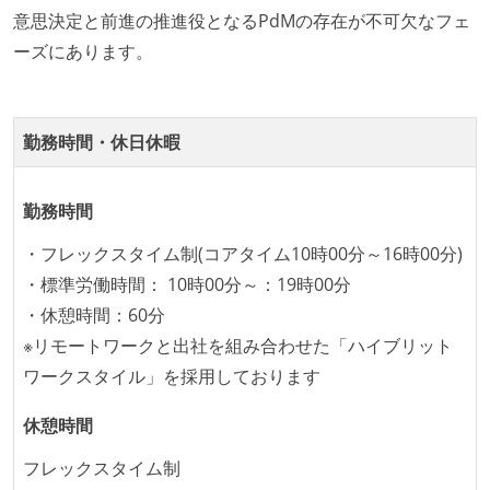
オープンな情報共有
意思決定と前進の推進役となるPdMの存在が不可欠なフェ
ーズにあります。
KPI などチームの目標・実績値について、メンバーの
誰もがいつでも閲覧可能になっている
ドキュメントの整備やペアプロ、モブワークなど、ナ
勤務時間・休日休暇
レッジの共有を積極的に行っている（属人性を減らす
取り組みをしている）
勤務時間
労働環境の自由度
・フレックスタイム制(コアタイム10時00分～16時00分)
フレックスタイム制または裁量労働制を採用している
・標準労働時間： 10時00分～：19時00分
職業安定法に対応する記載事項
・休憩時間：60分
※リモートワークと出社を組み合わせた「ハイブリット
受動喫煙防止措置：屋内禁煙
ワークスタイル」を採用しております
休憩時間
フレックスタイム制