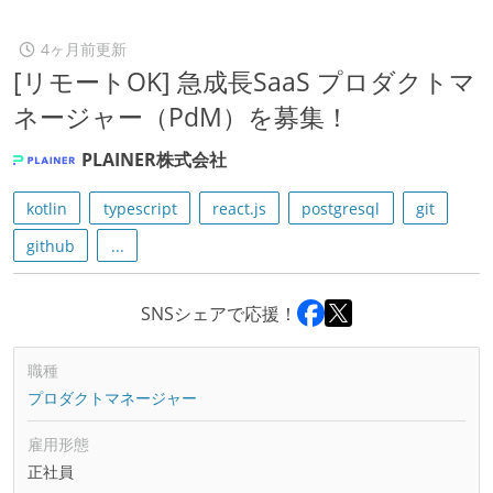
4ヶ月前更新
[リモートOK] 急成長SaaS プロダクトマ
ネージャー（PdM）を募集！
PLAINER株式会社
kotlin
typescript
react.js
postgresql
git
github
...
SNSシェアで応援！
職種
プロダクトマネージャー
雇用形態
正社員