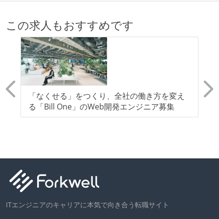
この求人もおすすめです
レ
「なくせる」をつくり、全社の働き方を変え
【
フロ
る「Bill One」のWeb開発エンジニア募集
ン
ロ
国
ITエンジニアのキャリアに本気で向き合う転職サイト