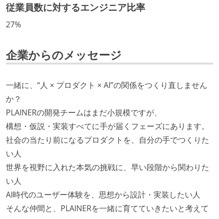
となって行う
従業員数に対するエンジニア比率
全体のスケジュール管理は、途中の成果を随時確認し
27%
ながら、納期または盛り込む機能を柔軟に調整する形
で行う
企業からのメッセージ
プロダクトの開発言語やフレームワークなど主要な構
成技術は、基本的に最新版より1年以上ビハインドし
一緒に、“人 × プロダクト × AI”の関係をつくり直しません
ていない
か？
コード品質向上のための取り組み
PLAINERの開発チームはまだ小規模ですが、
本番にデプロイされるコードには、全てコードレビュ
構想・仮説・実装すべてに手が届くフェーズにあります。
ーまたはペアプログラミングを実施している
社会の当たり前になるプロダクトを、自分の手でつくりた
「リファクタリングは随時行われるべき」という価値
い人
観をメンバー全員が共有しており、日常的に実施して
世界を視野に入れた本気の挑戦に、早い段階から関わりた
いる
い人
何らかのコーディング規約をチーム全体で遵守するよ
AI時代のユーザー体験を、思想から設計・実装したい人
うにしている
そんな仲間と、PLAINERを一緒に育てていきたいと考えて