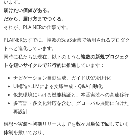
います。
テストの実施度
届けたい価値がある。
ほとんどのプロダクトコードに単体テストを記述、実
だから、届け方までつくる。
施している
それが、PLAINERの仕事です。
機能の実装と同時にテストコードを記述している
PLAINERはすでに、複数のSaaS企業で活用されるプロダク
アジャイル実践状況
トへと進化しています。
同時に私たちは現在、以下のような
複数の新規プロジェク
イテレーションの最後などに、定期的にチームでふり
トを短いサイクルで並行的に推進
しています：
かえりミーティングを行っている
ナビゲーション自動生成、ガイドUXの汎用化
ワークフローの整備
UI構造×LLMによる文脈生成・Q&A自動化
全てのコードをバージョン管理ツールで管理している
仮想環境における機能検証と、本番実装への高速移行
各メンバーが実装したコードのマージは Pull Request
多言語・多文化対応を含む、グローバル展開に向けた
ベースで行われる
再設計
自動（＝システム化され、1コマンドで実行できる）
構想〜実装〜初期リリースまでを
数ヶ月単位で回していく
ビルド、自動デプロイ環境が整備されている
体制
を敷いており、