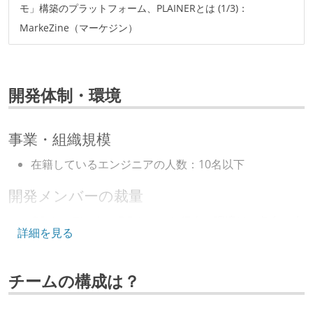
モ」構築のプラットフォーム、PLAINERとは (1/3)：
MarkeZine（マーケジン）
開発体制・環境
事業・組織規模
在籍しているエンジニアの人数：10名以下
開発メンバーの裁量
OS やエディタ、IDE といった個人の環境は、各自の責
詳細を見る
任で好きなものを使うことができる
企画を決定する場に、実装を担当する開発メンバーが
チームの構成は？
参加している
タスクの見積もりは、実装を担当するメンバーが中心