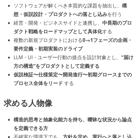
ソフトウェアが解くべき本質的な課題を抽出し、
構
想・仮説設計・プロダクトへの落とし込み
を行う
経営・開発・ビジネスサイドと連携し、
中長期のプロ
ダクト戦略をロードマップとして具体化
する
複数の新規プロダクトにおける
0→1フェーズの企画・
要件定義・初期実装のドライブ
LLM・UI・ユーザー行動の接点を設計対象とし、
“届け
方の構造”をプロダクトとして定義する
仮説検証〜仕様策定〜開発進行〜初期グロースまでの
プロセス全体をリード
する
求める人物像
構造的思考と抽象化能力を持ち、曖昧な状況から論点
を定義できる方
不確実な環境下でも、
方針を定め、実行へと落とし込