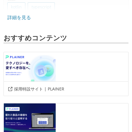
kotlin
typescript
詳細を見る
フレームワーク
react.js
おすすめコンテンツ
データベース
postgresql
ソースコード管理
git
プロジェクト管理
採用特設サイト | PLAINER
github
情報共有ツール
slack
notion