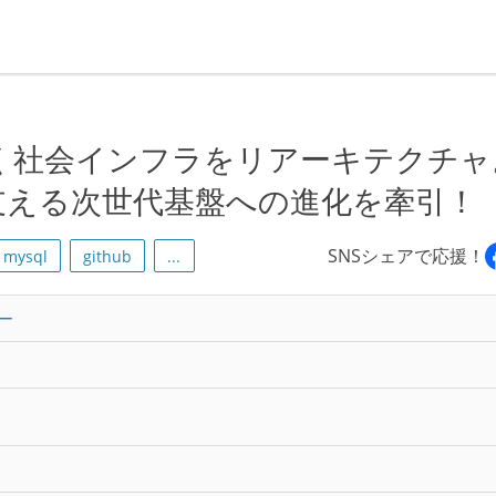
く社会インフラをリアーキテクチャ
支える次世代基盤への進化を牽引！
SNSシェアで応援！
mysql
github
...
ー