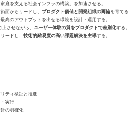
て家庭を支える社会インフラの構築」を加速させる。
技術面からリードし、
プロダクト価値と開発組織の両輪
を育て
が最高のアウトプットを出せる環境を設計・運用する。
向上させながら、
ユーザー体験の質をプロダクトで差別化
する
をリードし、
技術的難易度の高い課題解決を主導
する。
ビリティ検証と推進
画・実行
方針の明確化