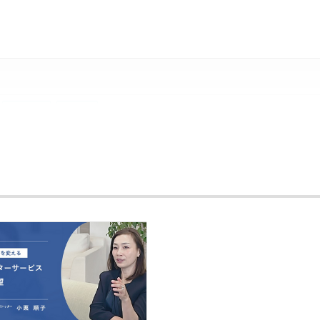
jquery
react
aws
docker
githubactions