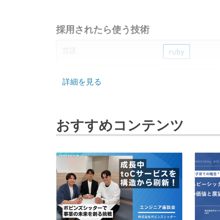
採用されたら使う技術
言語
ruby
フレームワーク
ruby-on-rails
詳細を見る
データベース
mysql
おすすめコンテンツ
プロジェクト管理
github
情報共有ツール
slack
その他
slim
scss