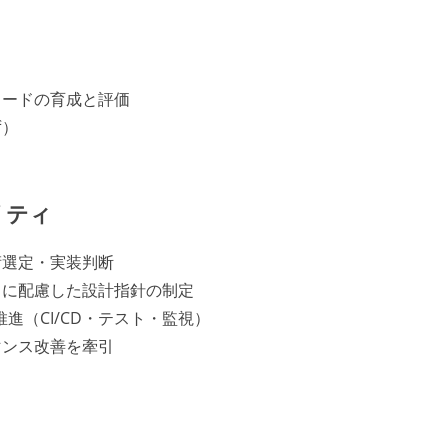
ト
リードの育成と評価
ず）
リティ
術選定・実装判断
ィに配慮した設計指針の制定
進（CI/CD・テスト・監視）
マンス改善を牽引