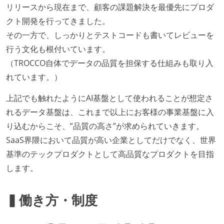
リリースから現在まで、顧客の課題解決を最優先にプロダ
に準じるチーム内の打ち合わせを行っている
クト開発を行ってきました。
イテレーションの最後などに、定期的にチームでふり
その一方で、しっかりとテストコードも書いてレビューを
かえりミーティングを行っている
行う文化も根付いています。
継続的なデプロイ（デリバリー）を行っている
（TROCCO自体でデータの品質を担保する仕組みも取り入
ワークフローの整備
れています。）
全てのコードをバージョン管理ツールで管理している
上記でも触れたようにAI基盤として使われることが想定さ
各メンバーが実装したコードのマージは Pull Request
れるデータ基盤は、これまで以上にお客様の事業基盤に入
ベースで行われる
り込むからこそ、”品質の高さ”が求められていきます。
自動（＝システム化され、1コマンドで実行できる）
SaaS界隈において品質が高い企業としてだけでなく、世界
ビルド、自動デプロイ環境が整備されている
基準のテックプロダクトとして高品質なプロダクトを目指
コードによるインフラ構成管理（Infrastructure as
します。
Code）の環境が整備されている
オープンな情報共有
▍働き方・制度
KPI などチームの目標・実績値について、メンバーの