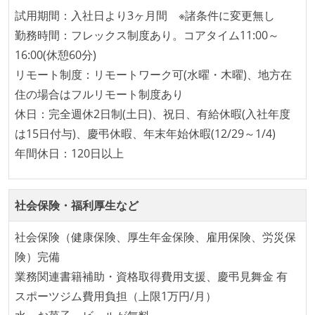
試用期間：入社日より3ヶ月間 ※諸条件に変更無し
外国籍の開発メンバーがいる
勤務時間：フレックス制度あり。コアタイム11:00～
待遇・福利厚生
16:00(休憩60分)
リモート制度：リモートワーク可(水曜・木曜)、地方在
入社時には、各自希望のスペックの PC やディスプレ
住の場合はフルリモート制度あり
イが支給される
休日：完全週休2日制(土日)、祝日、有給休暇(入社年度
職業安定法に対応する記載事項
は15日付与)、慶弔休暇、年末年始休暇(12/29～1/4)
年間休日：120日以上
固定残業時間：月45時間分
【フレックスタイム制を適応している】
フレックスタイム制の所定労働時間：1日平均8時間相
社会保険・福利厚生など
当
休憩時間：1時間
社会保険（健康保険、厚生年金保険、雇用保険、労災保
休日制度：完全週休2日制（土日祝休み）
険）完備
給与形態：月給制
業務関連書籍補助・資格取得費用支援、慶弔見舞金 有
給与形態：賞与なし
スポーツジム費用負担（上限1万円/月）
試用期間：あり（3ヶ月間）