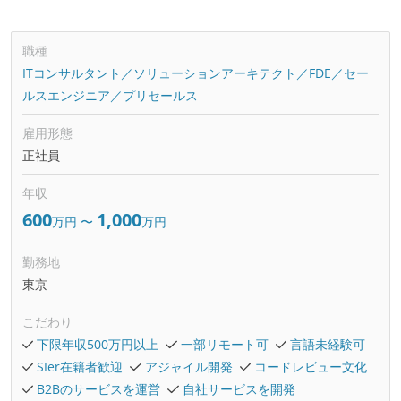
職種
ITコンサルタント／ソリューションアーキテクト／FDE／セー
ルスエンジニア／プリセールス
雇用形態
正社員
年収
600
1,000
万円
〜
万円
勤務地
東京
こだわり
下限年収500万円以上
一部リモート可
言語未経験可
SIer在籍者歓迎
アジャイル開発
コードレビュー文化
B2Bのサービスを運営
自社サービスを開発