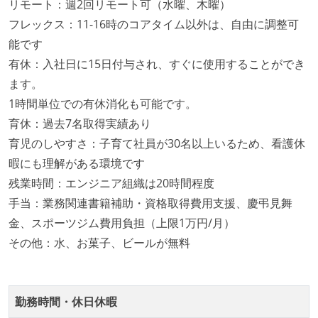
リモート：週2回リモート可（水曜、木曜）
誰もがいつでも閲覧可能になっている
フレックス：11-16時のコアタイム以外は、自由に調整可
ドキュメントの整備やペアプロ、モブワークなど、ナ
能です
レッジの共有を積極的に行っている（属人性を減らす
有休：入社日に15日付与され、すぐに使用することができ
取り組みをしている）
ます。
労働環境の自由度
1時間単位での有休消化も可能です。
日本国内であれば、居住地は問わずにフルリモートで
育休：過去7名取得実績あり
きる
育児のしやすさ：子育て社員が30名以上いるため、看護休
週3日リモート勤務のハイブリットワーク（週2出社）
暇にも理解がある環境です
業務時間中に中抜けできる制度がある
残業時間：エンジニア組織は20時間程度
2年以内に未就学児を子育てしながら働いていたエン
手当：業務関連書籍補助・資格取得費用支援、慶弔見舞
ジニアがいる
金、スポーツジム費用負担（上限1万円/月）
子育て中のエンジニアが、働き方を紹介したコンテン
その他：水、お菓子、ビールが無料
ツが公開されている
フレックスタイム制または裁量労働制を採用している
勤務時間・休日休暇
メンバーの多様性