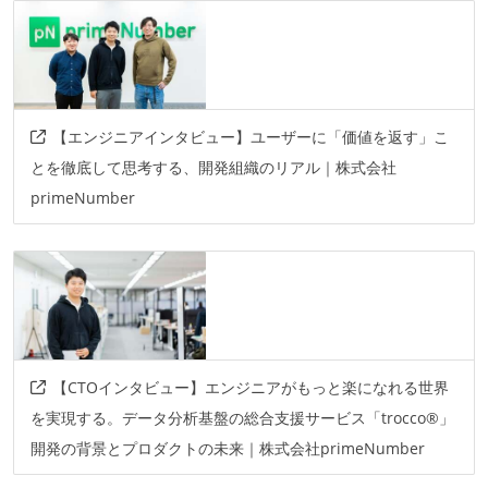
その他
ecs-fargate
eks
miro
google-workspace
1password
okta
github-actions
circleci
【エンジニアインタビュー】ユーザーに「価値を返す」こ
rollbar
redash
new-relic
cloudwatch
とを徹底して思考する、開発組織のリアル｜株式会社
terraform
kustomize
primeNumber
【CTOインタビュー】エンジニアがもっと楽になれる世界
を実現する。データ分析基盤の総合支援サービス「trocco®」
開発の背景とプロダクトの未来｜株式会社primeNumber