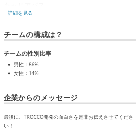
キャリアパス
詳細を見る
エンジニアの人事評価にエンジニア経験者が関わって
いる
チームの構成は？
マネージャーやCTOと高頻度（月1程度）でキャリアに
ついて話す場が設けられている
年収800万円以上のエンジニアに、マネジメントの役
チームの性別比率
割を持たない人がいる
男性
：
86%
技術カルチャー
女性
：
14%
CTO またはそれに準じる、技術やワークフローの標準
化を行う役割の人・部門が存在する
企業からのメッセージ
取締役（社内）または執行役員として、エンジニアリ
ング部門の人間が経営に参加している
最後に、TROCCO開発の面白さを是非お伝えさせてくださ
社外から登壇を依頼・指名を受けるようなエンジニア
い！
が在籍している
エンジニアが自発的に外部のイベントやカンファレン