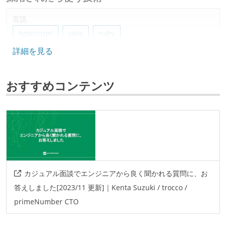
言語
typescript
java
ruby
詳細を見る
フレームワーク
ruby-on-rails
react.js
おすすめコンテンツ
ソースコード管理
git
プロジェクト管理
github
情報共有ツール
カジュアル面談でエンジニアから良く聞かれる質問に、お
slack
confluence
答えしました[2023/11 更新]｜Kenta Suzuki / trocco /
primeNumber CTO
AIツール
gemini
github-copilot
claude