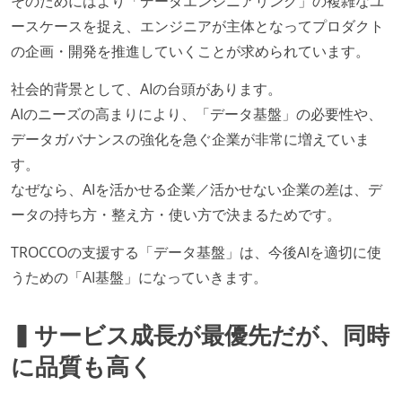
そのためにはより「データエンジニアリング」の複雑なユ
や、古くなったツールのリプレイスプロジェクトがボ
ースケースを捉え、エンジニアが主体となってプロダクト
トムアップで実施されたことがある
の企画・開発を推進していくことが求められています。
OS やエディタ、IDE といった個人の環境は、各自の責
社会的背景として、AIの台頭があります。
任で好きなものを使うことができる
AIのニーズの高まりにより、「データ基盤」の必要性や、
企画を決定する場に、実装を担当する開発メンバーが
データガバナンスの強化を急ぐ企業が非常に増えていま
参加している
す。
タスクの見積もりは、実装を担当するメンバーが中心
なぜなら、AIを活かせる企業／活かせない企業の差は、デ
となって行う
ータの持ち方・整え方・使い方で決まるためです。
プロダクトの開発言語やフレームワークなど主要な構
成技術は、基本的に最新版より1年以上ビハインドし
TROCCOの支援する「データ基盤」は、今後AIを適切に使
ていない
うための「AI基盤」になっていきます。
アジャイル実践状況
▍サービス成長が最優先だが、同時
1ヶ月以下の短い期間でのイテレーション開発を実践
に品質も高く
している
デイリーでスタンドアップミーティング、またはそれ