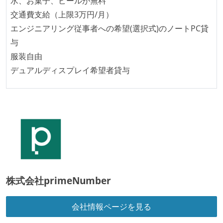
水、お菓子、ビールが無料
受動喫煙防止措置：屋内禁煙
交通費支給（上限3万円/月）
受動喫煙防止措置：屋内禁煙（屋内に喫煙可能室設
エンジニアリング従事者への希望(選択式)のノートPC貸
置）
与
服装自由
デュアルディスプレイ希望者貸与
株式会社primeNumber
会社情報ページを見る