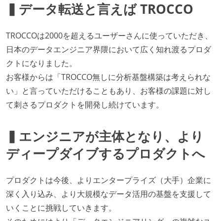
▍データ転送と言えば TROCCO
スに登壇している
最新技術を追いかけるための社内勉強会が定期開催さ
TROCCOは2000を超えるユーザーさんに使っていただき、
れ、参加者が自主的に参加している
日本のデータエンジニア界隈において広く知れ渡るプロダ
Slack等で、最新技術の良し悪しをメンバーがよく会話
クトになりました。
している
お客様からは「TROCCO無しに分析基盤構築は考えられな
英語でコミュニケーションとる機会が社内にある
い」と言っていただけることもあり、お客様の課題に対し
開発メンバーの裁量
て刺さるプロダクトを開発し続けています。
設計・実装から運用までを同じ開発チームが担い、フ
ロントエンド、バックエンド、インフラといった役割
▍エンジニアが主体となり、より
の境界を超えて、個人が必要な範囲にまで染み出して
ディープダイブするプロダクトへ
いく姿勢が根付いている
ユーザーのニーズや課題を理解するために、開発チー
プロダクトは今後、よりエンタープライズ（大手）企業に
ムのメンバーが、ユーザーインタビューに参加してい
深く入り込み、より大規模なデータ活用の基盤を支援して
る
いくことに挑戦していきます。
1年以内に、技術負債を解消するためのプロジェクト