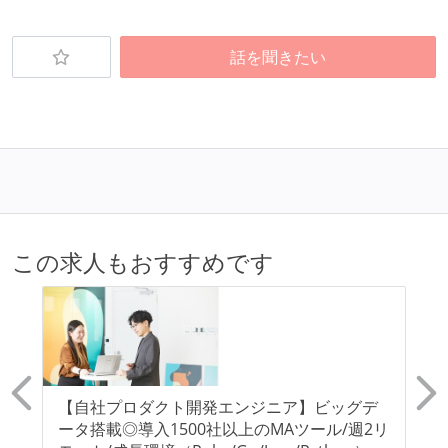
話を聞きたい
この求人もおすすめです
ムの
【自社プロダクト開発エンジニア】ビッグデ
【
ータ搭載◎導入1500社以上のMAツール/週2リ
⼒