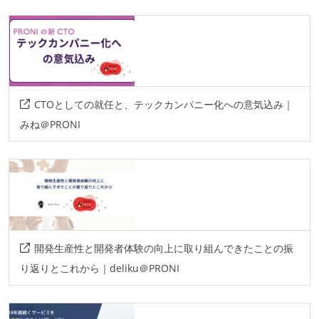
postgresql
プロジェクト管理
github
情報共有ツール
CTOとしての就任と、テックカンパニー化への意気込み｜
notion
slack
みね＠PRONI
その他
github-issue
amazon-web-services
docker
miro
figma
その他、現場で使われている技術
開発生産性と開発者体験の向上に取り組んできたことの振
り返りとこれから｜deliku＠PRONI
言語
python
go