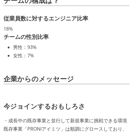
チームの構成は？
いる
従業員数に対するエンジニア比率
技術カルチャー
18%
CTO またはそれに準じる、技術やワークフローの標準
チームの性別比率
化を行う役割の人・部門が存在する
男性
：
93%
取締役（社内）または執行役員として、エンジニアリ
女性
：
7%
ング部門の人間が経営に参加している
最新技術を追いかけるための社内勉強会が定期開催さ
れ、参加者が自主的に参加している
企業からのメッセージ
Slack等で、最新技術の良し悪しをメンバーがよく会話
している
開発メンバーの裁量
今ジョインするおもしろさ
設計・実装から運用までを同じ開発チームが担い、フ
・成長中の既存事業と並行して新規事業に挑戦できる環境
ロントエンド、バックエンド、インフラといった役割
既存事業「PRONIアイミツ」は順調にグロースしており、
の境界を超えて、個人が必要な範囲にまで染み出して