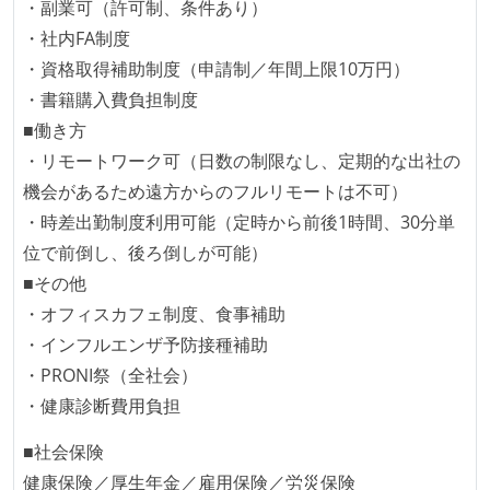
・副業可（許可制、条件あり）
かえりミーティングを行っている
・社内FA制度
タスク見積もりの単位には絶対量（人日など）ではな
・資格取得補助制度（申請制／年間上限10万円）
く相対ポイントを用い、極力複数人の意見を調整する
・書籍購入費負担制度
形で行っている
■働き方
継続的なデプロイ（デリバリー）を行っている
・リモートワーク可（日数の制限なし、定期的な出社の
ワークフローの整備
機会があるため遠方からのフルリモートは不可）
・時差出勤制度利用可能（定時から前後1時間、30分単
全てのコードをバージョン管理ツールで管理している
位で前倒し、後ろ倒しが可能）
各メンバーが実装したコードのマージは Pull Request
■その他
ベースで行われる
・オフィスカフェ制度、食事補助
自動（＝システム化され、1コマンドで実行できる）
・インフルエンザ予防接種補助
ビルド、自動デプロイ環境が整備されている
・PRONI祭（全社会）
コードによるインフラ構成管理（Infrastructure as
・健康診断費用負担
Code）の環境が整備されている
■社会保険
オープンな情報共有
健康保険／厚生年金／雇用保険／労災保険