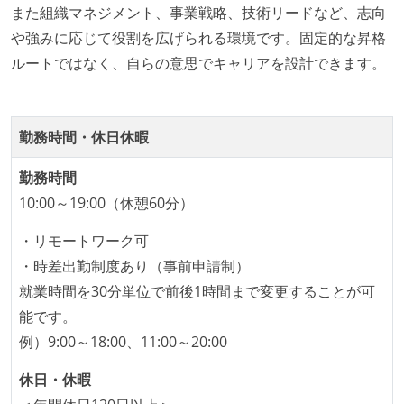
また組織マネジメント、事業戦略、技術リードなど、志向
プロダクトの開発言語やフレームワークなど主要な構
や強みに応じて役割を広げられる環境です。固定的な昇格
成技術は、基本的に最新版より1年以上ビハインドし
ルートではなく、自らの意思でキャリアを設計できます。
ていない
コード品質向上のための取り組み
勤務時間・休日休暇
本番にデプロイされるコードには、全てコードレビュ
ーまたはペアプログラミングを実施している
勤務時間
「リファクタリングは随時行われるべき」という価値
10:00～19:00（休憩60分）
観をメンバー全員が共有しており、日常的に実施して
・リモートワーク可
いる
・時差出勤制度あり（事前申請制）
何らかのコーディング規約をチーム全体で遵守するよ
就業時間を30分単位で前後1時間まで変更することが可
うにしている
能です。
提出されたコードには自動的にリグレッションテスト
例）9:00～18:00、11:00～20:00
が実行される環境が構築されている
コード品質評価ツールを導入して、メンバーが常に確
休日・休暇
認できるようにしている