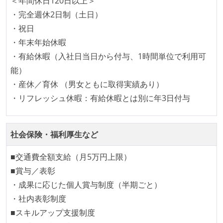
＜年間休日120日以上＞
・完全週休2日制（土日）
テストの実施度
・祝日
ほとんどのプロダクトコードに単体テストを記述、実
・年末年始休暇
施している
・有給休暇（入社日当日から付与、1時間単位で利用可
ほとんどの機能に受け入れテストを記述、実施してい
能）
る
・産休／育休 （男女ともに取得実績あり）
機能の実装と同時にテストコードを記述している
・リフレッシュ休暇：有給休暇とは別に年3日付与
想定される複数環境での品質チェックを義務づけてい
る
社会保険・福利厚生など
アジャイル実践状況
■交通費全額支給（月5万円上限）
1ヶ月以下の短い期間でのイテレーション開発を実践
■賞与／表彰
している
・成果に応じた個人賞与制度（半期ごと）
デイリーでスタンドアップミーティング、またはそれ
・社内表彰制度
に準じるチーム内の打ち合わせを行っている
■スキルアップ支援制度
イテレーションの最後などに、定期的にチームでふり