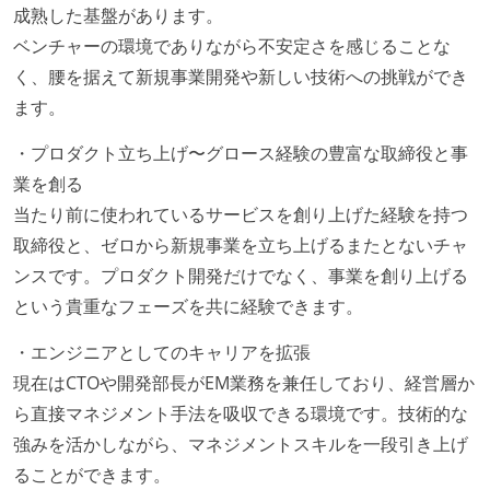
成熟した基盤があります。
いく姿勢が根付いている
ベンチャーの環境でありながら不安定さを感じることな
ユーザーのニーズや課題を理解するために、開発チー
く、腰を据えて新規事業開発や新しい技術への挑戦ができ
ムのメンバーが、ユーザーインタビューに参加してい
ます。
る
1年以内に、技術負債を解消するためのプロジェクト
・プロダクト立ち上げ〜グロース経験の豊富な取締役と事
や、古くなったツールのリプレイスプロジェクトがボ
業を創る
トムアップで実施されたことがある
当たり前に使われているサービスを創り上げた経験を持つ
OS やエディタ、IDE といった個人の環境は、各自の責
取締役と、ゼロから新規事業を立ち上げるまたとないチャ
任で好きなものを使うことができる
ンスです。プロダクト開発だけでなく、事業を創り上げる
企画を決定する場に、実装を担当する開発メンバーが
という貴重なフェーズを共に経験できます。
参加している
・エンジニアとしてのキャリアを拡張
タスクの見積もりは、実装を担当するメンバーが中心
現在はCTOや開発部長がEM業務を兼任しており、経営層か
となって行う
ら直接マネジメント手法を吸収できる環境です。技術的な
全体のスケジュール管理は、途中の成果を随時確認し
強みを活かしながら、マネジメントスキルを一段引き上げ
ながら、納期または盛り込む機能を柔軟に調整する形
ることができます。
で行う