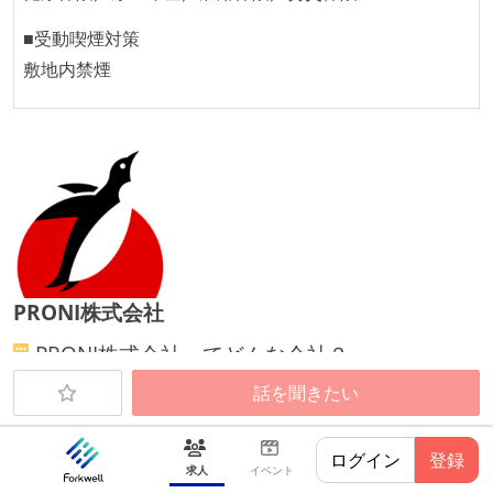
人事情報や秘匿性の高い内容を除いて、経営陣やマネ
ージャー以上の会議での議事録が社員にも公開されて
■受動喫煙対策
いる
敷地内禁煙
KPI などチームの目標・実績値について、メンバーの
誰もがいつでも閲覧可能になっている
ドキュメントの整備やペアプロ、モブワークなど、ナ
レッジの共有を積極的に行っている（属人性を減らす
取り組みをしている）
労働環境の自由度
PRONI株式会社
週4日リモート勤務のハイブリットワーク（週1出社）
週3日リモート勤務のハイブリットワーク（週2出社）
PRONI株式会社
ってどんな会社？
2年以内に未就学児を子育てしながら働いていたエン
話を聞きたい
ジニアがいる
【グロース上場企業】 中小企業のDX推進から日
本企業の生産性向上に寄与するITベンチャー
メンバーの多様性
ログイン
登録
求人
イベント
PRONIは、中小企業のDX促進により企業経営の生産性改
外国籍の開発メンバーがいる