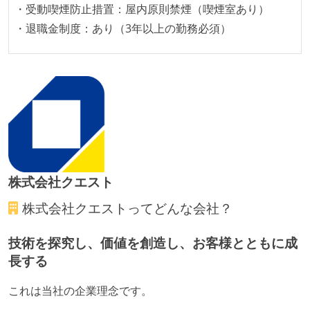
・受動喫煙防止措置：屋内原則禁煙（喫煙室あり）
メンバーの多様性
・退職金制度：あり（3年以上の勤務必須）
外国籍の開発メンバーがいる
開発メンバーの新卒採用を実施している
待遇・福利厚生
ストックオプションまたは自社株購入支援制度がある
職業安定法に対応する記載事項
株式会社クエスト
受動喫煙防止措置：屋内禁煙
受動喫煙防止措置：屋内禁煙（屋内に喫煙可能室設
株式会社クエスト
ってどんな会社？
置）
技術を探究し、価値を創造し、お客様とともに成
長する
これは当社の企業理念です。