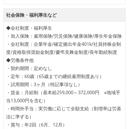
ージャー以上の会議での議事録が社員にも公開されて
いる
社会保険・福利厚生など
ドキュメントの整備やペアプロ、モブワークなど、ナ
レッジの共有を積極的に行っている（属人性を減らす
◆会社制度・福利厚生
取り組みをしている）
・加入保険：雇用保険/労災保険/健康保険/厚生年金保険
・会社制度：企業年金/確定拠出年金401k/社員持株会制
大規模サービスの開発
度/資格取得奨励金制度/慶弔見舞金制度/長年勤続制度
テーブル数が多い (数百以上)
◆労働条件他
大規模テーブルあり（1テーブルあたり数千万レコー
・契約期間：定めなし
ド以上）
・定年：60歳（65歳までの継続雇用制度あり）
労働環境の自由度
・試用期間：3ヶ月（特記事項なし）
・賃金：月給制（基本給259,000～372,000円 ※地域手
業務時間中に中抜けできる制度がある
当13,000円を含む）
2年以内に未就学児を子育てしながら働いていたエン
・時間外手当：実労働に応じて全額支給（割増率は労基
ジニアがいる
法に準ずる）
子育て中のエンジニアが、働き方を紹介したコンテン
・賞与：年2回（6月、12月）
ツが公開されている