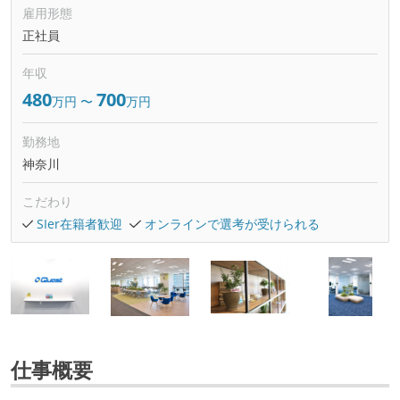
雇用形態
正社員
年収
480
700
万円
〜
万円
勤務地
神奈川
こだわり
SIer在籍者歓迎
オンラインで選考が受けられる
仕事概要