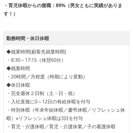
・育児休暇からの復職：89%（男女ともに実績がありま
コード品質向上のための取り組み
す！）
何らかのコーディング規約をチーム全体で遵守するよ
うにしている
勤務時間・休日休暇
テストの実施度
◆就業時間(顧客先就業時間)
ほとんどのプロダクトコードに単体テストを記述、実
・8:30～17:15（休憩60分）
施している
◆残業時間
ほとんどの機能に受け入れテストを記述、実施してい
・20時間／月程度（時期により変動）
る
◆休日休暇
ワークフローの整備
・完全週休２日制（土・日・祝）
全てのコードをバージョン管理ツールで管理している
・入社直後に0～12日の有給休暇を付与
・特別休暇（年末年始休暇／慶弔休暇／リフレッシュ休
オープンな情報共有
暇）※リフレッシュ休暇は3日を付与
人事情報や秘匿性の高い内容を除いて、経営陣やマネ
・育児・介護休暇／育児・介護休業／子の看護休暇