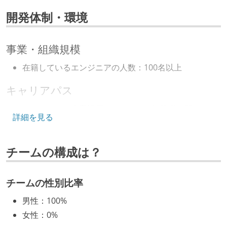
angular
spring-framework
開発体制・環境
データベース
oracle
事業・組織規模
その他
在籍しているエンジニアの人数：100名以上
primeng
doma2
sql
eclipse
キャリアパス
エンジニアの人事評価にエンジニア経験者が関わって
詳細を見る
いる
社内で、バックエンドチームからSREチームへの異動
チームの構成は？
など、キャリア形成を目的とした職域を超えての積極
的な異動が推奨され、実施されている
年収800万円以上のエンジニアに、マネジメントの役
チームの性別比率
割を持たない人がいる
男性
：
100%
技術カルチャー
女性
：
0%