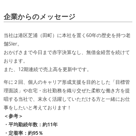
取締役（社内）または執行役員として、エンジニアリ
ング部門の人間が経営に参加している
企業からのメッセージ
経営トップがエンジニア出身、または現役のエンジニ
アである
当社は港区芝浦（田町）に本社を置く60年の歴史を持つ老
最新技術を追いかけるための社内勉強会が定期開催さ
舗SIer。
れ、参加者が自主的に参加している
おかげさまで今日まで赤字決算なし、無借金経営を続けて
開発メンバーの裁量
おります。
また、12期連続で売上高を更新中です。
ユーザーのニーズや課題を理解するために、開発チー
ムのメンバーが、ユーザーインタビューに参加してい
年に２回、個人のキャリア形成支援を目的とした「目標管
る
理面談」や在宅・出社勤務を織り交ぜた柔軟な働き方を提
タスクの見積もりは、実装を担当するメンバーが中心
唱する当社で、末永く活躍していただける方と一緒にお仕
となって行う
事をしたいと考えております！
全体のスケジュール管理は、途中の成果を随時確認し
＜参考＞
ながら、納期または盛り込む機能を柔軟に調整する形
・平均勤続年数：約11年
で行う
・定着率：約95％