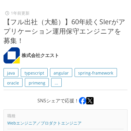
1年前更新
【フル出社（大船）】60年続くSIerがア
プリケーション運用保守エンジニアを
募集！
株式会社クエスト
java
typescript
angular
spring-framework
oracle
primeng
...
SNSシェアで応援！
職種
Webエンジニア／プロダクトエンジニア