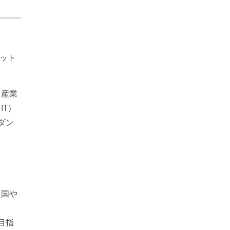
ット
。産業
T）
ダン
、国や
目指