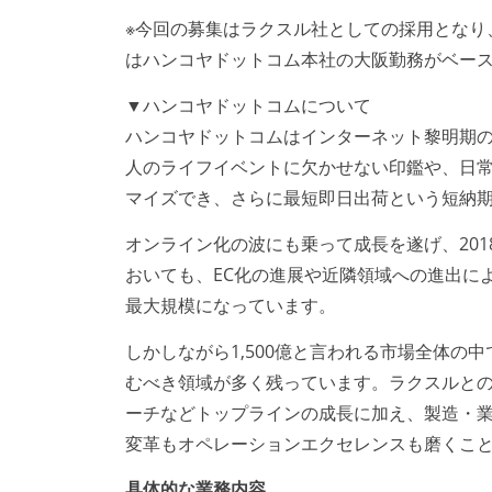
※今回の募集はラクスル社としての採用となり
はハンコヤドットコム本社の大阪勤務がベー
▼ハンコヤドットコムについて
ハンコヤドットコムはインターネット黎明期の
人のライフイベントに欠かせない印鑑や、日
マイズでき、さらに最短即日出荷という短納
オンライン化の波にも乗って成長を遂げ、20
おいても、EC化の進展や近隣領域への進出によ
最大規模になっています。
しかしながら1,500億と言われる市場全体
むべき領域が多く残っています。ラクスルと
ーチなどトップラインの成長に加え、製造・
変革もオペレーションエクセレンスも磨くこ
具体的な業務内容