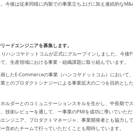
。今後は従来同様に内製での事業立ち上げに加え連続的なM&
でリードエンジニアを募集します。
1月よりハンコヤドットコムが正式にグループインしました。今後P
いて、生産領域における事業・組織課題に取り組んでいます。
したE-Commerceの事業（ハンコヤドットコム）において
事業とのプロダクトシナジーによる事業拡大の二つを目的とし
クホルダーとのコミュニケーションスキルを生かし、中長期で
、技術レビューを通して、一事業のPMIを成功に導いていただ
のエンジニア、プロダクトマネージャ、事業開発者とも協力し
バー含めたチームで行っていただくことも期待しています。