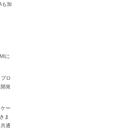
Aも加
MIに
、プロ
た開発
スケー
きま
て共通