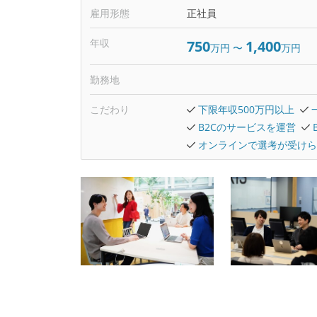
雇用形態
正社員
年収
750
1,400
万円
〜
万円
勤務地
こだわり
下限年収500万円以上
B2Cのサービスを運営
オンラインで選考が受けら