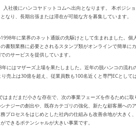
、入社後にハンコヤドットコムへ出向となります。 本ポジショ
スとなり、長期出張または滞在が可能な方を募集しています。
1998年に業界のネット通販の先駆けとして生まれました。個
常の書類業務に必要とされるスタンプ類がオンラインで簡単に
期でのサービスを提供しています。
18年にはマザーズ上場を果たしました。近年の脱ハンコの流れ
り売上は30億を超え、従業員数も100名近くと専門ECとして
の中ではまだまだ小さな存在で、次の事業フェーズを作るために取
のシナジーの創出や、既存カテゴリの強化、新たな顧客層への
業務プロセスをはじめとした社内の仕組みも改善余地が大きく
とができるポテンシャルが大きい事業です。