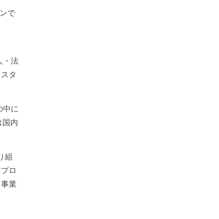
ンで
人・法
カスタ
の中に
は国内
り組
アプロ
、事業