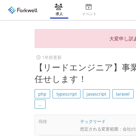
求人
イベント
大変申し訳
1年前更新
【リードエンジニア】事
任せします！
php
typescript
javascript
laravel
...
職種
テックリード
想定される変更範囲：
会社の