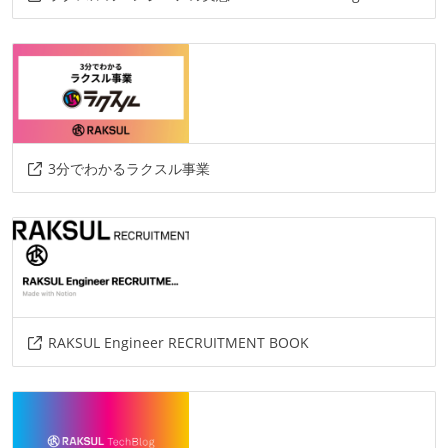
slack
notion
その他
google-spread-sheet
dagster
dbt
gcp
3分でわかるラクスル事業
RAKSUL Engineer RECRUITMENT BOOK