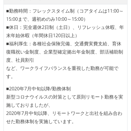
本番にデプロイされるコードには、全てコードレビュ
■勤務時間：フレックスタイム制（コアタイムは11:00～
ーまたはペアプログラミングを実施している
15:00まで、週初めのみ10:00～15:00）
「リファクタリングは随時行われるべき」という価値
■休日：完全週休2日制（土日）、リフレッシュ休暇、年
観をメンバー全員が共有しており、日常的に実施して
末年始休暇（年間休日120日以上）
いる
■福利厚生：各種社会保険完備、交通費実費支給、育休
何らかのコーディング規約をチーム全体で遵守するよ
復職祝い金制度、企業型確定拠出年金制度、部活補助制
うにしている
度、社員割引
提出されたコードには自動的にリグレッションテスト
など、ワークライフバランスを重視した勤務が可能で
が実行される環境が構築されている
す。
コード品質評価ツールを導入して、メンバーが常に確
■2020年7月中旬以降/勤務体制
認できるようにしている
新型コロナウイルスの対策として原則リモート勤務を実
テストの実施度
施しておりましたが、
2020年7月中旬以降、リモートワークと出社を組み合わ
ほとんどのプロダクトコードに単体テストを記述、実
せた勤務体制を実施しています。
施している