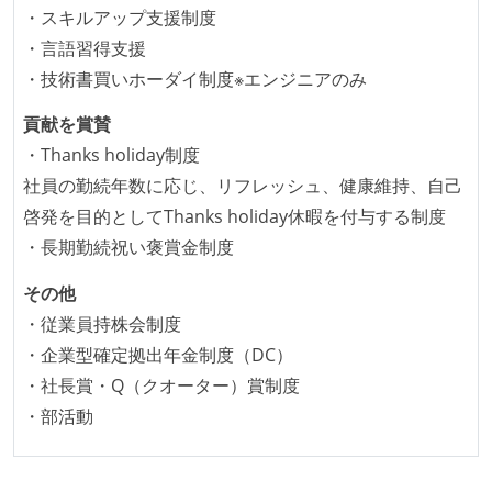
・スキルアップ支援制度
ワークフローの整備
・言語習得支援
・技術書買いホーダイ制度※エンジニアのみ
全てのコードをバージョン管理ツールで管理している
各メンバーが実装したコードのマージは Pull Request
貢献を賞賛
ベースで行われる
・Thanks holiday制度
自動（＝システム化され、1コマンドで実行できる）
社員の勤続年数に応じ、リフレッシュ、健康維持、自己
ビルド、自動デプロイ環境が整備されている
啓発を目的としてThanks holiday休暇を付与する制度
コードによるインフラ構成管理（Infrastructure as
・長期勤続祝い褒賞金制度
Code）の環境が整備されている
その他
オープンな情報共有
・従業員持株会制度
・企業型確定拠出年金制度（DC）
KPI などチームの目標・実績値について、メンバーの
・社長賞・Q（クオーター）賞制度
誰もがいつでも閲覧可能になっている
・部活動
ドキュメントの整備やペアプロ、モブワークなど、ナ
レッジの共有を積極的に行っている（属人性を減らす
取り組みをしている）