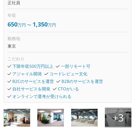
正社員
年収
650
1,350
万円
〜
万円
勤務地
東京
こだわり
下限年収500万円以上
一部リモート可
アジャイル開発
コードレビュー文化
B2Cのサービスを運営
B2Bのサービスを運営
自社サービスを開発
CTOがいる
オンラインで選考が受けられる