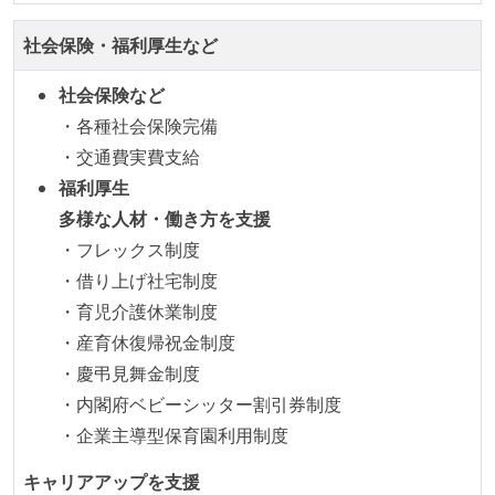
ほとんどの機能に受け入れテストを記述、実施してい
る
社会保険・福利厚生など
機能の実装と同時にテストコードを記述している
想定される複数環境での品質チェックを義務づけてい
社会保険など
る
・各種社会保険完備
・交通費実費支給
アジャイル実践状況
福利厚生
1ヶ月以下の短い期間でのイテレーション開発を実践
多様な人材・働き方を支援
している
・フレックス制度
デイリーでスタンドアップミーティング、またはそれ
・借り上げ社宅制度
に準じるチーム内の打ち合わせを行っている
・育児介護休業制度
イテレーションの最後などに、定期的にチームでふり
・産育休復帰祝金制度
かえりミーティングを行っている
・慶弔見舞金制度
タスク見積もりの単位には絶対量（人日など）ではな
・内閣府ベビーシッター割引券制度
く相対ポイントを用い、極力複数人の意見を調整する
・企業主導型保育園利用制度
形で行っている
キャリアアップを支援
継続的なデプロイ（デリバリー）を行っている