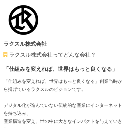
労働環境の自由度
フレックスタイム制または裁量労働制を採用している
メンバーの多様性
ラクスル株式会社
外国籍の開発メンバーがいる
開発メンバーの新卒採用を実施している
ラクスル株式会社
ってどんな会社？
待遇・福利厚生
「仕組みを変えれば、世界はもっと良くなる」
ストックオプションまたは自社株購入支援制度がある
「仕組みを変えれば、世界はもっと良くなる」創業当時か
職業安定法に対応する記載事項
ら掲げているラクスルのビジョンです。
受動喫煙防止措置：屋内禁煙（屋内に喫煙可能室設
デジタル化が進んでいない伝統的な産業にインターネット
置）
を持ち込み、
産業構造を変え、世の中に大きなインパクトを与えていき