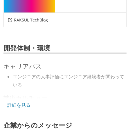
RAKSUL TechBlog
開発体制・環境
キャリアパス
エンジニアの人事評価にエンジニア経験者が関わって
いる
技術カルチャー
詳細を見る
CTO またはそれに準じる、技術やワークフローの標準
化を行う役割の人・部門が存在する
企業からのメッセージ
取締役（社内）または執行役員として、エンジニアリ