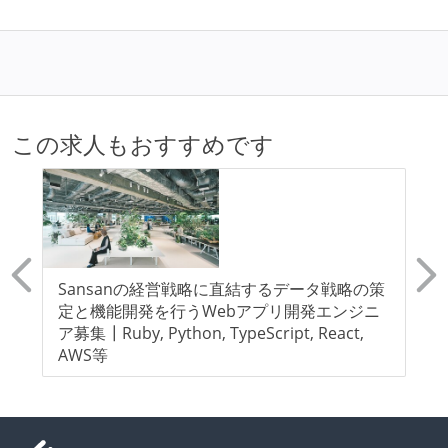
この求人もおすすめです
突
Sansanの経営戦略に直結するデータ戦略の策
A
入〜
定と機能開発を行うWebアプリ開発エンジニ
基
ニ
ア募集┃Ruby, Python, TypeScript, React,
AWS等