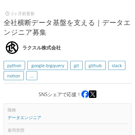
2ヶ月前更新
全社横断データ基盤を支える｜データエ
ンジニア募集
ラクスル株式会社
python
google-bigquery
git
github
slack
notion
...
SNSシェアで応援！
職種
データエンジニア
雇用形態