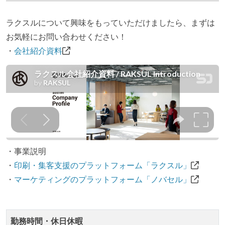
ング部門の人間が経営に参加している
ラクスルについて興味をもっていただけましたら、まずは
開発メンバーの裁量
お気軽にお問い合わせください！
OS やエディタ、IDE といった個人の環境は、各自の責
・
会社紹介資料
任で好きなものを使うことができる
企画を決定する場に、実装を担当する開発メンバーが
参加している
タスクの見積もりは、実装を担当するメンバーが中心
となって行う
全体のスケジュール管理は、途中の成果を随時確認し
ながら、納期または盛り込む機能を柔軟に調整する形
・事業説明
で行う
・
印刷・集客支援のプラットフォーム「ラクスル」
プロダクトの開発言語やフレームワークなど主要な構
・
マーケティングのプラットフォーム「ノバセル」
成技術は、基本的に最新版より1年以上ビハインドし
ていない
コード品質向上のための取り組み
勤務時間・休日休暇