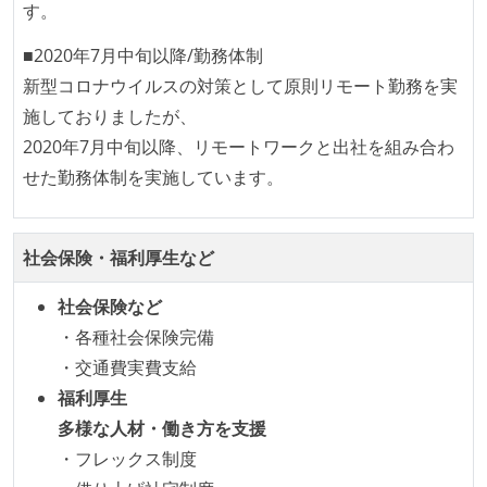
が実行される環境が構築されている
す。
コード品質評価ツールを導入して、メンバーが常に確
■2020年7月中旬以降/勤務体制
認できるようにしている
新型コロナウイルスの対策として原則リモート勤務を実
テストの実施度
施しておりましたが、
2020年7月中旬以降、リモートワークと出社を組み合わ
ほとんどのプロダクトコードに単体テストを記述、実
せた勤務体制を実施しています。
施している
ほとんどの機能に受け入れテストを記述、実施してい
る
社会保険・福利厚生など
機能の実装と同時にテストコードを記述している
想定される複数環境での品質チェックを義務づけてい
社会保険など
る
・各種社会保険完備
・交通費実費支給
アジャイル実践状況
福利厚生
1ヶ月以下の短い期間でのイテレーション開発を実践
多様な人材・働き方を支援
している
・フレックス制度
デイリーでスタンドアップミーティング、またはそれ