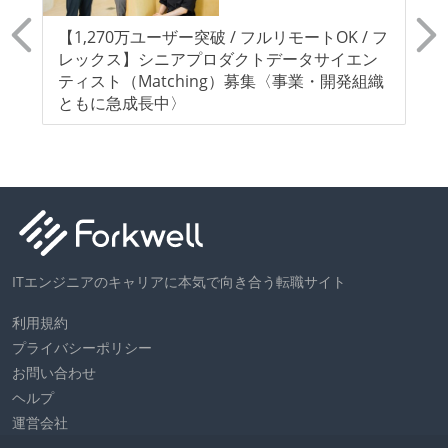
ク
【1,270万ユーザー突破 / フルリモートOK / フ
【
を
レックス】シニアプロダクトデータサイエン
レ
ティスト（Matching）募集〈事業・開発組織
業
ともに急成長中〉
ITエンジニアのキャリアに本気で向き合う転職サイト
利用規約
プライバシーポリシー
お問い合わせ
ヘルプ
運営会社