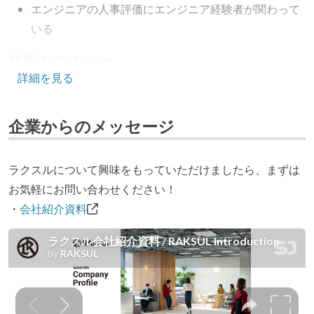
エンジニアの人事評価にエンジニア経験者が関わって
いる
技術カルチャー
詳細を見る
CTO またはそれに準じる、技術やワークフローの標準
化を行う役割の人・部門が存在する
企業からのメッセージ
取締役（社内）または執行役員として、エンジニアリ
ング部門の人間が経営に参加している
ラクスルについて興味をもっていただけましたら、まずは
開発メンバーの裁量
お気軽にお問い合わせください！
OS やエディタ、IDE といった個人の環境は、各自の責
・
会社紹介資料
任で好きなものを使うことができる
企画を決定する場に、実装を担当する開発メンバーが
参加している
タスクの見積もりは、実装を担当するメンバーが中心
となって行う