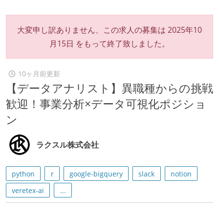
大変申し訳ありません、この求人の募集は
2025年10
月15日
をもって終了致しました。
10ヶ月前更新
【データアナリスト】異職種からの挑戦
歓迎！事業分析×データ可視化ポジショ
ン
ラクスル株式会社
python
r
google-bigquery
slack
notion
veretex-ai
...