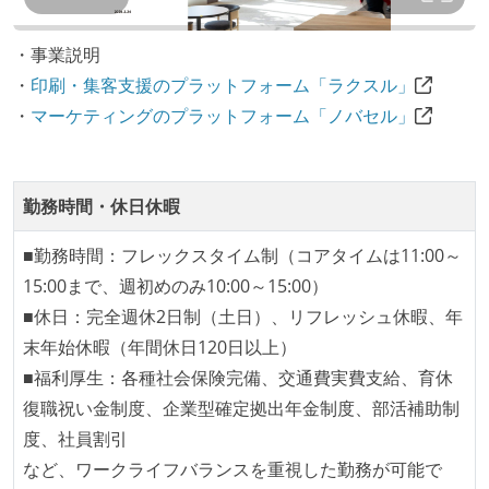
全体のスケジュール管理は、途中の成果を随時確認し
ながら、納期または盛り込む機能を柔軟に調整する形
・事業説明
で行う
・
印刷・集客支援のプラットフォーム「ラクスル」
プロダクトの開発言語やフレームワークなど主要な構
・
マーケティングのプラットフォーム「ノバセル」
成技術は、基本的に最新版より1年以上ビハインドし
ていない
コード品質向上のための取り組み
勤務時間・休日休暇
本番にデプロイされるコードには、全てコードレビュ
■勤務時間：フレックスタイム制（コアタイムは11:00～
ーまたはペアプログラミングを実施している
15:00まで、週初めのみ10:00～15:00）
「リファクタリングは随時行われるべき」という価値
■休日：完全週休2日制（土日）、リフレッシュ休暇、年
観をメンバー全員が共有しており、日常的に実施して
末年始休暇（年間休日120日以上）
いる
■福利厚生：各種社会保険完備、交通費実費支給、育休
何らかのコーディング規約をチーム全体で遵守するよ
復職祝い金制度、企業型確定拠出年金制度、部活補助制
うにしている
度、社員割引
提出されたコードには自動的にリグレッションテスト
など、ワークライフバランスを重視した勤務が可能で