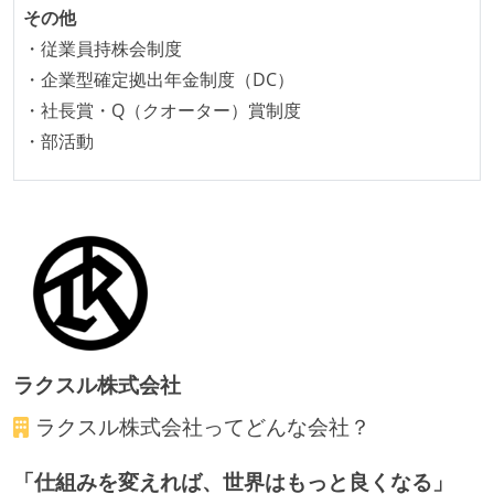
その他
オープンな情報共有
・従業員持株会制度
・企業型確定拠出年金制度（DC）
KPI などチームの目標・実績値について、メンバーの
・社長賞・Q（クオーター）賞制度
誰もがいつでも閲覧可能になっている
・部活動
ドキュメントの整備やペアプロ、モブワークなど、ナ
レッジの共有を積極的に行っている（属人性を減らす
取り組みをしている）
労働環境の自由度
フレックスタイム制または裁量労働制を採用している
メンバーの多様性
ラクスル株式会社
外国籍の開発メンバーがいる
開発メンバーの新卒採用を実施している
ラクスル株式会社
ってどんな会社？
待遇・福利厚生
「仕組みを変えれば、世界はもっと良くなる」