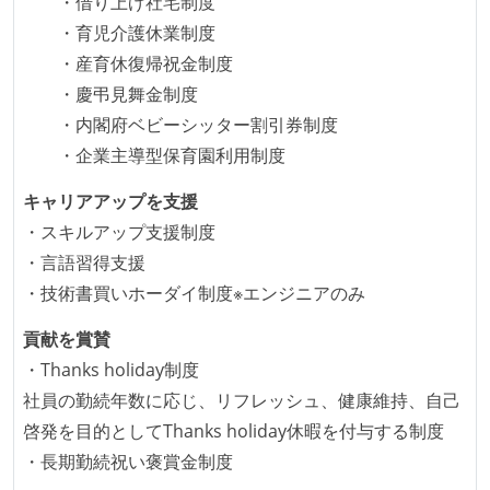
・借り上げ社宅制度
に準じるチーム内の打ち合わせを行っている
・育児介護休業制度
イテレーションの最後などに、定期的にチームでふり
・産育休復帰祝金制度
かえりミーティングを行っている
・慶弔見舞金制度
タスク見積もりの単位には絶対量（人日など）ではな
・内閣府ベビーシッター割引券制度
く相対ポイントを用い、極力複数人の意見を調整する
・企業主導型保育園利用制度
形で行っている
キャリアアップを支援
継続的なデプロイ（デリバリー）を行っている
・スキルアップ支援制度
ワークフローの整備
・言語習得支援
・技術書買いホーダイ制度※エンジニアのみ
全てのコードをバージョン管理ツールで管理している
各メンバーが実装したコードのマージは Pull Request
貢献を賞賛
ベースで行われる
・Thanks holiday制度
自動（＝システム化され、1コマンドで実行できる）
社員の勤続年数に応じ、リフレッシュ、健康維持、自己
ビルド、自動デプロイ環境が整備されている
啓発を目的としてThanks holiday休暇を付与する制度
コードによるインフラ構成管理（Infrastructure as
・長期勤続祝い褒賞金制度
Code）の環境が整備されている