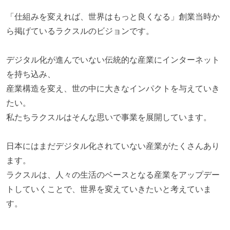
ストックオプションまたは自社株購入支援制度がある
「仕組みを変えれば、世界はもっと良くなる」創業当時か
職業安定法に対応する記載事項
ら掲げているラクスルのビジョンです。
受動喫煙防止措置：屋内禁煙（屋内に喫煙可能室設
デジタル化が進んでいない伝統的な産業にインターネット
置）
を持ち込み、
産業構造を変え、世の中に大きなインパクトを与えていき
たい。
私たちラクスルはそんな思いで事業を展開しています。
日本にはまだデジタル化されていない産業がたくさんあり
ます。
ラクスルは、人々の生活のベースとなる産業をアップデー
トしていくことで、世界を変えていきたいと考えていま
す。