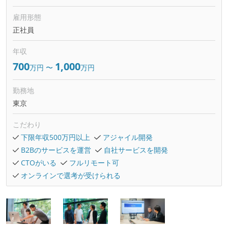
雇用形態
正社員
年収
700
1,000
万円
〜
万円
勤務地
東京
こだわり
下限年収500万円以上
アジャイル開発
B2Bのサービスを運営
自社サービスを開発
CTOがいる
フルリモート可
オンラインで選考が受けられる