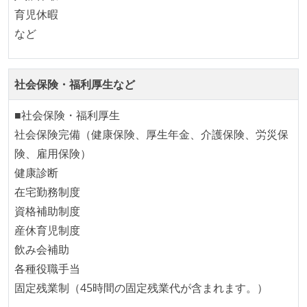
育児休暇
1ヶ月以下の短い期間でのイテレーション開発を実践
など
している
デイリーでスタンドアップミーティング、またはそれ
に準じるチーム内の打ち合わせを行っている
社会保険・福利厚生など
イテレーションの最後などに、定期的にチームでふり
かえりミーティングを行っている
■社会保険・福利厚生
社会保険完備（健康保険、厚生年金、介護保険、労災保
ワークフローの整備
険、雇用保険）
全てのコードをバージョン管理ツールで管理している
健康診断
各メンバーが実装したコードのマージは Pull Request
在宅勤務制度
ベースで行われる
資格補助制度
コードによるインフラ構成管理（Infrastructure as
産休育児制度
Code）の環境が整備されている
飲み会補助
各種役職手当
オープンな情報共有
固定残業制（45時間の固定残業代が含まれます。）
KPI などチームの目標・実績値について、メンバーの