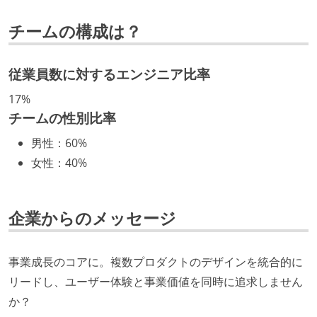
技術カルチャー
チームの構成は？
CTO またはそれに準じる、技術やワークフローの標準
化を行う役割の人・部門が存在する
従業員数に対するエンジニア比率
取締役（社内）または執行役員として、エンジニアリ
17%
ング部門の人間が経営に参加している
チームの性別比率
エンジニアが自発的に外部のイベントやカンファレン
男性
：
60%
スに登壇している
女性
：
40%
最新技術を追いかけるための社内勉強会が定期開催さ
れ、参加者が自主的に参加している
Slack等で、最新技術の良し悪しをメンバーがよく会話
企業からのメッセージ
している
開発メンバーの裁量
事業成長のコアに。複数プロダクトのデザインを統合的に
リードし、ユーザー体験と事業価値を同時に追求しません
ユーザーのニーズや課題を理解するために、開発チー
か？
ムのメンバーが、ユーザーインタビューに参加してい