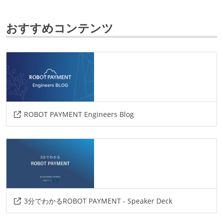
notion
slack
おすすめコンテンツ
その他
toggl
apache
aws-codedeploy
aws-codepipeline
aws-cloudformation
codebuild
github-actions
illustrator
photoshop
figma
docker-compose
ROBOT PAYMENT Engineers Blog
aws-cloudwatch
aws-amplify
aws-app-runner
aws-ec2
aws-batch
aws-waf
aws-s3
aws-alb
aws-aurora
aws-ecs
aws-cdk
ansible
terraform
mackerel
newrelic
3分でわかるROBOT PAYMENT - Speaker Deck