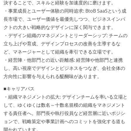
決することで、スキルと経験を加速度的に磨けます。
・事業成長とユーザー体験の同時追求: BtoB SaaSという成
長市場で、ユーザー価値を最優先しつつ、ビジネスインパ
クトの大きい戦略的なデザインに深く関与できます。
・デザイン組織のマネジメントとリーダーシップ: チームの
立ち上げや育成、デザインプロセスの改善を主導するな
ど、マネージャーとして組織を牽引できる立場です。
・経営陣・他部門との近い距離感: 経営陣や他部門と連携
し、高い視座でデザインとビジネスをつなぎ、会社全体の
方向性に影響を与えられる醍醐味があります。
■キャリアパス
・組織マネジメントの拡大: デザインチームを率いる立場と
して、ゆくゆくは数名～十数名規模の組織をマネジメント
する責任者へ。部門長や執行役員など経営層に近いポジシ
ョンで、戦略策定や事業計画へのコミットを強化する道も
開かれています。