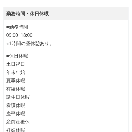
本番にデプロイされるコードには、全てコードレビュ
ーまたはペアプログラミングを実施している
勤務時間・休日休暇
「リファクタリングは随時行われるべき」という価値
観をメンバー全員が共有しており、日常的に実施して
■勤務時間
いる
09:00~18:00
何らかのコーディング規約をチーム全体で遵守するよ
※1時間の昼休憩あり。
うにしている
■休日休暇
テストの実施度
土日祝日
年末年始
ほとんどのプロダクトコードに単体テストを記述、実
夏季休暇
施している
有給休暇
ほとんどの機能に受け入れテストを記述、実施してい
誕生日休暇
る
看護休暇
想定される複数環境での品質チェックを義務づけてい
慶弔休暇
る
産前産後休
アジャイル実践状況
妊娠休暇