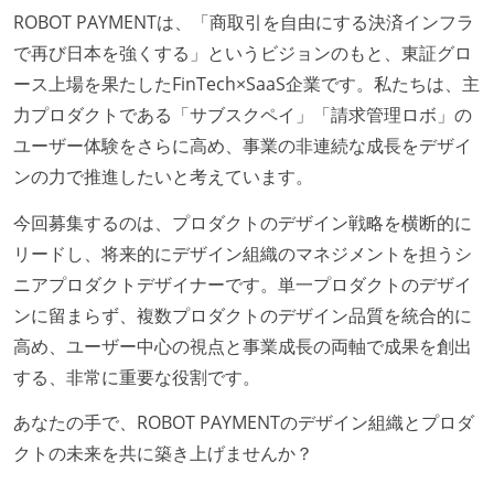
る
ROBOT PAYMENTは、「商取引を自由にする決済インフラ
1年以内に、技術負債を解消するためのプロジェクト
で再び日本を強くする」というビジョンのもと、東証グロ
や、古くなったツールのリプレイスプロジェクトがボ
ース上場を果たしたFinTech×SaaS企業です。私たちは、主
トムアップで実施されたことがある
力プロダクトである「サブスクペイ」「請求管理ロボ」の
企画を決定する場に、実装を担当する開発メンバーが
ユーザー体験をさらに高め、事業の非連続な成長をデザイ
参加している
ンの力で推進したいと考えています。
タスクの見積もりは、実装を担当するメンバーが中心
今回募集するのは、プロダクトのデザイン戦略を横断的に
となって行う
リードし、将来的にデザイン組織のマネジメントを担うシ
全体のスケジュール管理は、途中の成果を随時確認し
ニアプロダクトデザイナーです。単一プロダクトのデザイ
ながら、納期または盛り込む機能を柔軟に調整する形
ンに留まらず、複数プロダクトのデザイン品質を統合的に
で行う
高め、ユーザー中心の視点と事業成長の両軸で成果を創出
プロダクトの開発言語やフレームワークなど主要な構
する、非常に重要な役割です。
成技術は、基本的に最新版より1年以上ビハインドし
ていない
あなたの手で、ROBOT PAYMENTのデザイン組織とプロダ
クトの未来を共に築き上げませんか？
コード品質向上のための取り組み