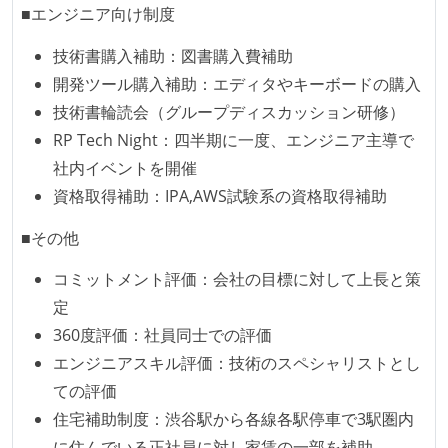
■エンジニア向け制度
誰もがいつでも閲覧可能になっている
ドキュメントの整備やペアプロ、モブワークなど、ナ
技術書購入補助：図書購入費補助
レッジの共有を積極的に行っている（属人性を減らす
開発ツール購入補助：エディタやキーボードの購入
取り組みをしている）
技術書輪読会（グループディスカッション研修）
RP Tech Night：四半期に一度、エンジニア主導で
労働環境の自由度
社内イベントを開催
日本国内であれば、居住地は問わずにフルリモートで
資格取得補助：IPA,AWS試験系の資格取得補助
きる
■その他
メンバーの多様性
コミットメント評価：会社の目標に対して上長と策
開発メンバーの新卒採用を実施している
定
360度評価：社員同士での評価
職業安定法に対応する記載事項
エンジニアスキル評価：技術のスペシャリストとし
受動喫煙防止措置：屋内禁煙（屋内に喫煙可能室設
ての評価
置）
住宅補助制度：渋谷駅から各線各駅停車で3駅圏内
に住んでいる正社員に対し家賃の一部を補助