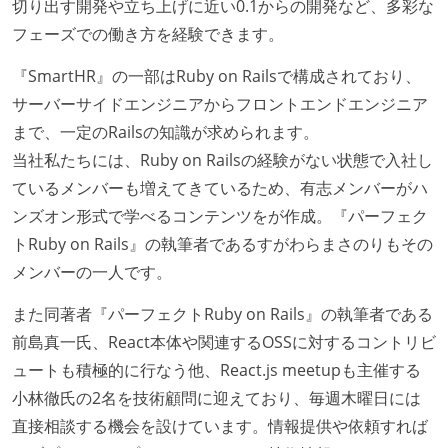
切り出す開発や立ち上げに近い0.1からの開発など、多彩な
フェーズでの働き方を経験できます。
『SmartHR』の一部はRuby on Railsで構成されており、
サーバーサイドエンジニアからフロントエンドエンジニア
まで、一定のRailsの知識が求められます。
当社私たちには、Ruby on Railsの経験がない状態で入社し
ているメンバーも増えてきているため、有志メンバーがハ
ンズオン形式で学べるコンテンツをが作成。『パーフェク
トRuby on Rails』の執筆者であるすがわらまさのりもその
メンバーの一人です。
また同著者『パーフェクトRuby on Rails』の執筆者である
前島真一氏、React本体や関連するOSSに対するコントリビ
ュートも積極的に行なう他、React.js meetupも主催する
小林徹氏の2名を技術顧問に迎えており、毎週木曜日には
直接相談する機会を設けています。情報提供や依頼すれば