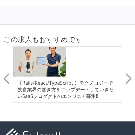
この求人もおすすめです
E
【Rails/React/TypeScript 】テクノロジーで
S
飲食業界の働き方をアップデートしていきた
定
いSaaSプロダクトのエンジニア募集!!
ア募
A