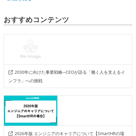
フレームワーク
ruby-on-rails
react
おすすめコンテンツ
その他、現場で使われている技術
言語
typescript
プロジェクト管理
2030年に向けた事業戦略─CEOが語る「働く人を支えるイ
jira
github
ンフラ」への挑戦
情報共有ツール
slack
docbase
その他
figma
newrelic
sentry
mackerel
terraform
herokuci
circleci
2026年版 エンジニアのキャリアについて【SmartHRの場