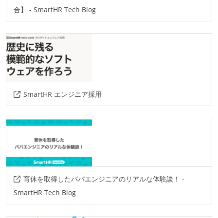
google-memorystore
google-cloud-sql
合】 - SmartHR Tech Blog
google-cloud-storage
google-cloud-armor
google-cloud-run
google-app-engine
amazon-route53
smarthr-ui
SmartHR エンジニア採用
育休を取得したパパエンジニアのリアルな体験談！ -
SmartHR Tech Blog