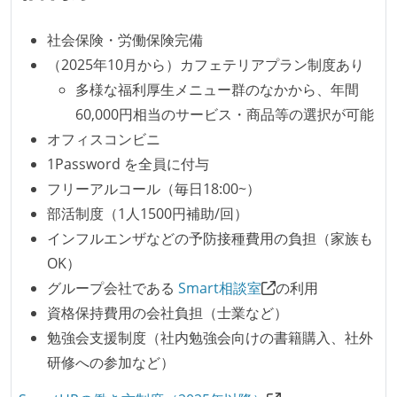
労働環境の自由度
フレックスタイム制または裁量労働制を採用している
社会保険・労働保険完備
（2025年10月から）カフェテリアプラン制度あり
メンバーの多様性
多様な福利厚生メニュー群のなかから、年間
外国籍の開発メンバーがいる
60,000円相当のサービス・商品等の選択が可能
開発メンバーの新卒採用を実施している
オフィスコンビニ
1Password を全員に付与
待遇・福利厚生
フリーアルコール（毎日18:00~）
入社時には、各自希望のスペックの PC やディスプレ
部活制度（1人1500円補助/回）
イが支給される
インフルエンザなどの予防接種費用の負担（家族も
OK）
職業安定法に対応する記載事項
グループ会社である
Smart相談室
の利用
受動喫煙防止措置：屋内禁煙（屋内に喫煙可能室設
資格保持費用の会社負担（士業など）
置）
勉強会支援制度（社内勉強会向けの書籍購入、社外
研修への参加など）