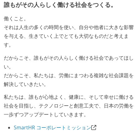
で行う
誰もがその人らしく働ける社会をつくる。
プロダクトの開発言語やフレームワークなど主要な構
働くこと。
成技術は、基本的に最新版より1年以上ビハインドし
それは人生の多くの時間を使い、自分や他者に大きな影響
ていない
を与える、生きていく上でとても大切なものだと考えま
コード品質向上のための取り組み
す。
本番にデプロイされるコードには、全てコードレビュ
だからこそ、誰もがその人らしく働ける社会であってほし
ーまたはペアプログラミングを実施している
い。
「リファクタリングは随時行われるべき」という価値
だからこそ、私たちは、労働にまつわる複雑な社会課題を
観をメンバー全員が共有しており、日常的に実施して
解決していきたい。
いる
何らかのコーディング規約をチーム全体で遵守するよ
私たちは、誰もが心地よく、健康に、そして幸せに働ける
うにしている
社会を目指し、テクノロジーと創意工夫で、日本の労働を
提出されたコードには自動的にリグレッションテスト
一歩ずつアップデートしていきます。
が実行される環境が構築されている
SmartHR コーポレートミッション
コード品質評価ツールを導入して、メンバーが常に確