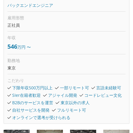
バックエンドエンジニア
雇用形態
正社員
年収
546
万円
〜
勤務地
東京
こだわり
下限年収500万円以上
一部リモート可
言語未経験可
SIer在籍者歓迎
アジャイル開発
コードレビュー文化
B2Bのサービスを運営
東京以外の求人
自社サービスを開発
フルリモート可
オンラインで選考が受けられる