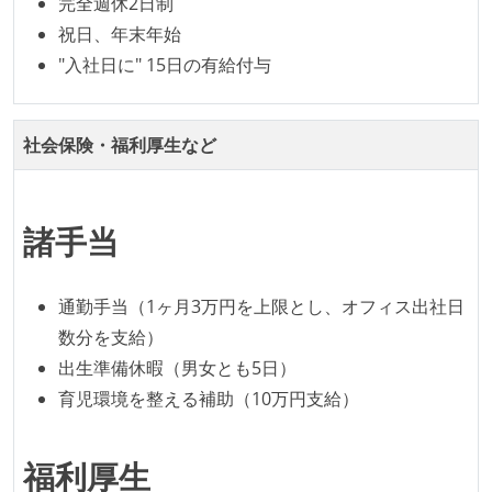
完全週休2日制
継続的なデプロイ（デリバリー）を行っている
祝日、年末年始
"入社日に" 15日の有給付与
ワークフローの整備
全てのコードをバージョン管理ツールで管理している
各メンバーが実装したコードのマージは Pull Request
社会保険・福利厚生など
ベースで行われる
自動（＝システム化され、1コマンドで実行できる）
諸手当
ビルド、自動デプロイ環境が整備されている
オープンな情報共有
通勤手当（1ヶ月3万円を上限とし、オフィス出社日
KPI などチームの目標・実績値について、メンバーの
数分を支給）
誰もがいつでも閲覧可能になっている
出生準備休暇（男女とも5日）
ドキュメントの整備やペアプロ、モブワークなど、ナ
育児環境を整える補助（10万円支給）
レッジの共有を積極的に行っている（属人性を減らす
取り組みをしている）
福利厚生