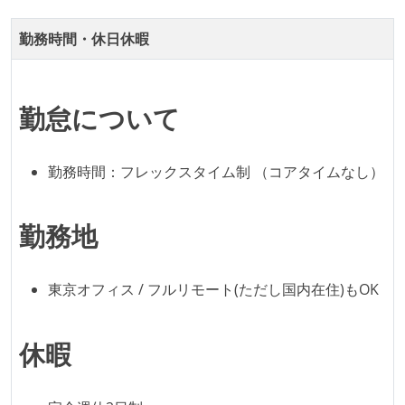
認できるようにしている
テストの実施度
勤務時間・休日休暇
ほとんどのプロダクトコードに単体テストを記述、実
施している
勤怠について
機能の実装と同時にテストコードを記述している
アジャイル実践状況
勤務時間：フレックスタイム制 （コアタイムなし）
1ヶ月以下の短い期間でのイテレーション開発を実践
している
勤務地
デイリーでスタンドアップミーティング、またはそれ
に準じるチーム内の打ち合わせを行っている
東京オフィス / フルリモート(ただし国内在住)もOK
イテレーションの最後などに、定期的にチームでふり
かえりミーティングを行っている
休暇
タスク見積もりの単位には絶対量（人日など）ではな
く相対ポイントを用い、極力複数人の意見を調整する
形で行っている