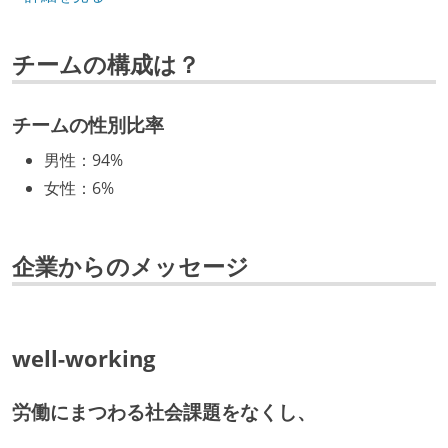
CTO またはそれに準じる、技術やワークフローの標準
化を行う役割の人・部門が存在する
チームの構成は？
取締役（社内）または執行役員として、エンジニアリ
ング部門の人間が経営に参加している
経営トップがエンジニア出身、または現役のエンジニ
チームの性別比率
アである
男性
：
94%
開発メンバーの裁量
女性
：
6%
OS やエディタ、IDE といった個人の環境は、各自の責
任で好きなものを使うことができる
企業からのメッセージ
企画を決定する場に、実装を担当する開発メンバーが
参加している
タスクの見積もりは、実装を担当するメンバーが中心
well-working
となって行う
全体のスケジュール管理は、途中の成果を随時確認し
労働にまつわる社会課題をなくし、
ながら、納期または盛り込む機能を柔軟に調整する形