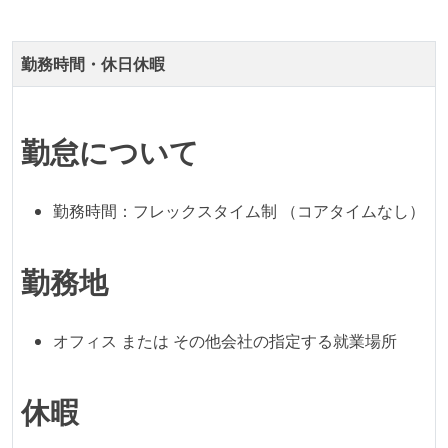
1年以内に、技術負債を解消するためのプロジェクト
や、古くなったツールのリプレイスプロジェクトがボ
勤務時間・休日休暇
トムアップで実施されたことがある
OS やエディタ、IDE といった個人の環境は、各自の責
任で好きなものを使うことができる
勤怠について
企画を決定する場に、実装を担当する開発メンバーが
参加している
勤務時間：フレックスタイム制 （コアタイムなし）
タスクの見積もりは、実装を担当するメンバーが中心
となって行う
全体のスケジュール管理は、途中の成果を随時確認し
勤務地
ながら、納期または盛り込む機能を柔軟に調整する形
で行う
オフィス または その他会社の指定する就業場所
プロダクトの開発言語やフレームワークなど主要な構
成技術は、基本的に最新版より1年以上ビハインドし
休暇
ていない