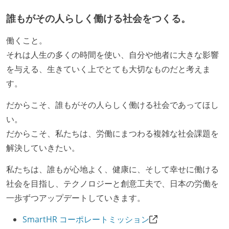
アである
誰もがその人らしく働ける社会をつくる。
社外から登壇を依頼・指名を受けるようなエンジニア
働くこと。
が在籍している
それは人生の多くの時間を使い、自分や他者に大きな影響
エンジニアが自発的に外部のイベントやカンファレン
を与える、生きていく上でとても大切なものだと考えま
スに登壇している
す。
Slack等で、最新技術の良し悪しをメンバーがよく会話
している
だからこそ、誰もがその人らしく働ける社会であってほし
開発メンバーの裁量
い。
だからこそ、私たちは、労働にまつわる複雑な社会課題を
設計・実装から運用までを同じ開発チームが担い、フ
解決していきたい。
ロントエンド、バックエンド、インフラといった役割
の境界を超えて、個人が必要な範囲にまで染み出して
私たちは、誰もが心地よく、健康に、そして幸せに働ける
いく姿勢が根付いている
社会を目指し、テクノロジーと創意工夫で、日本の労働を
ユーザーのニーズや課題を理解するために、開発チー
一歩ずつアップデートしていきます。
ムのメンバーが、ユーザーインタビューに参加してい
SmartHR コーポレートミッション
る