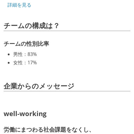
詳細を見る
エンジニアの人事評価にエンジニア経験者が関わって
いる
チームの構成は？
社内で、バックエンドチームからSREチームへの異動
など、キャリア形成を目的とした職域を超えての積極
的な異動が推奨され、実施されている
チームの性別比率
マネージャーやCTOと高頻度（月1程度）でキャリアに
男性
：
83%
ついて話す場が設けられている
女性
：
17%
年収800万円以上のエンジニアに、マネジメントの役
割を持たない人がいる
企業からのメッセージ
技術カルチャー
CTO またはそれに準じる、技術やワークフローの標準
化を行う役割の人・部門が存在する
well-working
取締役（社内）または執行役員として、エンジニアリ
ング部門の人間が経営に参加している
労働にまつわる社会課題をなくし、
経営トップがエンジニア出身、または現役のエンジニ