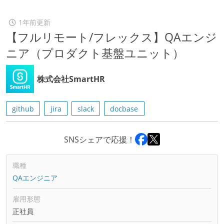
1年前更新
【フルリモート/フレックス】QAエンジ
ニア（プロダクト基盤ユニット）
株式会社SmartHR
github
jira
slack
docbase
SNSシェアで応援！
職種
QAエンジニア
雇用形態
正社員