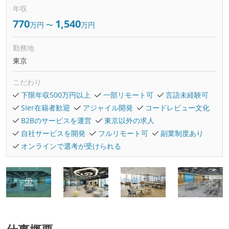
年収
770
1,540
万円
〜
万円
勤務地
東京
こだわり
下限年収500万円以上
一部リモート可
言語未経験可
SIer在籍者歓迎
アジャイル開発
コードレビュー文化
B2Bのサービスを運営
東京以外の求人
自社サービスを開発
フルリモート可
副業制度あり
オンラインで選考が受けられる