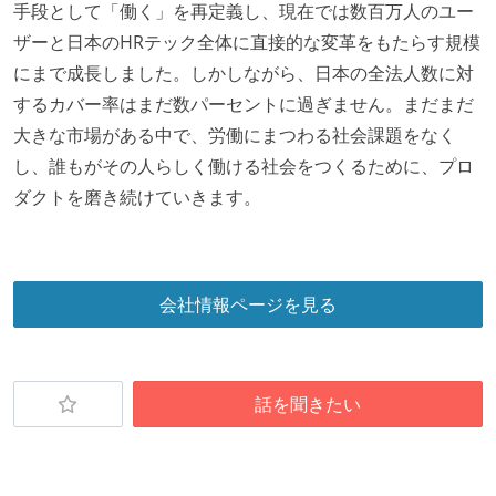
レッジの共有を積極的に行っている（属人性を減らす
手段として「働く」を再定義し、現在では数百万人のユー
取り組みをしている）
ザーと日本のHRテック全体に直接的な変革をもたらす規模
にまで成長しました。しかしながら、日本の全法人数に対
大規模サービスの開発
するカバー率はまだ数パーセントに過ぎません。まだまだ
大規模テーブルあり（1テーブルあたり数千万レコー
大きな市場がある中で、労働にまつわる社会課題をなく
ド以上）
し、誰もがその人らしく働ける社会をつくるために、プロ
1つのプロダクトを5チーム以上の開発チーム（ストリ
ダクトを磨き続けていきます。
ームアラインド、プラットフォーム等）で分担して開
発・運用している
労働環境の自由度
会社情報ページを見る
日本国内であれば、居住地は問わずにフルリモートで
きる
業務時間中に中抜けできる制度がある
話を聞きたい
2年以内に未就学児を子育てしながら働いていたエン
ジニアがいる