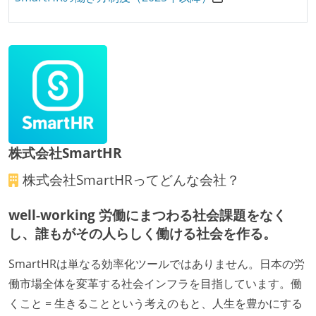
継続的なデプロイ（デリバリー）を行っている
ワークフローの整備
全てのコードをバージョン管理ツールで管理している
各メンバーが実装したコードのマージは Pull Request
ベースで行われる
自動（＝システム化され、1コマンドで実行できる）
ビルド、自動デプロイ環境が整備されている
株式会社SmartHR
オープンな情報共有
株式会社SmartHR
ってどんな会社？
人事情報や秘匿性の高い内容を除いて、経営陣やマネ
well-working 労働にまつわる社会課題をなく
ージャー以上の会議での議事録が社員にも公開されて
し、誰もがその人らしく働ける社会を作る。
いる
KPI などチームの目標・実績値について、メンバーの
SmartHRは単なる効率化ツールではありません。日本の労
誰もがいつでも閲覧可能になっている
働市場全体を変革する社会インフラを目指しています。働
ドキュメントの整備やペアプロ、モブワークなど、ナ
くこと = 生きることという考えのもと、人生を豊かにする