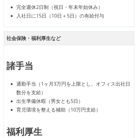
コード品質向上のための取り組み
完全週休2日制（祝日・年末年始休み）
本番にデプロイされるコードには、全てコードレビュ
入社日に15日（10日＋5日）の有給付与
ーまたはペアプログラミングを実施している
「リファクタリングは随時行われるべき」という価値
社会保険・福利厚生など
観をメンバー全員が共有しており、日常的に実施して
いる
何らかのコーディング規約をチーム全体で遵守するよ
諸手当
うにしている
提出されたコードには自動的にリグレッションテスト
が実行される環境が構築されている
通勤手当（1ヶ月3万円を上限とし、オフィス出社日
コード品質評価ツールを導入して、メンバーが常に確
数分を支給）
認できるようにしている
出生準備休暇（男女とも5日）
育児環境を整える補助（10万円支給）
テストの実施度
ほとんどのプロダクトコードに単体テストを記述、実
福利厚生
施している