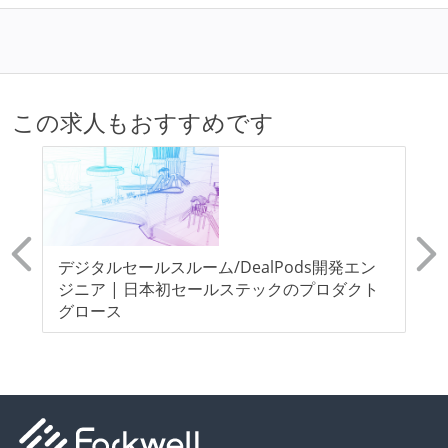
子育て中のエンジニアが、働き方を紹介したコンテン
ツが公開されている
フレックスタイム制または裁量労働制を採用している
メンバーの多様性
この求人もおすすめです
外国籍の開発メンバーがいる
開発メンバーの新卒採用を実施している
待遇・福利厚生
イベントへの業務参加やチケット負担など、会社とし
募
デジタルセールスルーム/DealPods開発エン
【
て、大規模カンファレンスへの参加を支援する制度が
ア
ジニア | 日本初セールステックのプロダクト
ある
ネ
グロース
入社時には、各自希望のスペックの PC やディスプレ
イが支給される
職業安定法に対応する記載事項
受動喫煙防止措置：屋内禁煙（屋内に喫煙可能室設