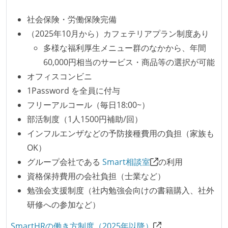
ほとんどの機能に受け入れテストを記述、実施してい
社会保険・労働保険完備
る
（2025年10月から）カフェテリアプラン制度あり
機能の実装と同時にテストコードを記述している
多様な福利厚生メニュー群のなかから、年間
想定される複数環境での品質チェックを義務づけてい
60,000円相当のサービス・商品等の選択が可能
る
オフィスコンビニ
アジャイル実践状況
1Password を全員に付与
フリーアルコール（毎日18:00~）
1ヶ月以下の短い期間でのイテレーション開発を実践
部活制度（1人1500円補助/回）
している
インフルエンザなどの予防接種費用の負担（家族も
デイリーでスタンドアップミーティング、またはそれ
OK）
に準じるチーム内の打ち合わせを行っている
グループ会社である
Smart相談室
の利用
イテレーションの最後などに、定期的にチームでふり
資格保持費用の会社負担（士業など）
かえりミーティングを行っている
勉強会支援制度（社内勉強会向けの書籍購入、社外
タスク見積もりの単位には絶対量（人日など）ではな
研修への参加など）
く相対ポイントを用い、極力複数人の意見を調整する
形で行っている
SmartHRの働き方制度（2025年以降）