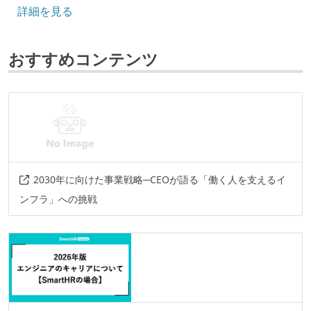
詳細を見る
情報共有ツール
slack
docbase
おすすめコンテンツ
その他、現場で使われている技術
言語
typescript
javascript
ruby
フレームワーク
2030年に向けた事業戦略─CEOが語る「働く人を支えるイ
react
ruby-on-rails
ンフラ」への挑戦
その他
docker
circleci
selenium
graphql