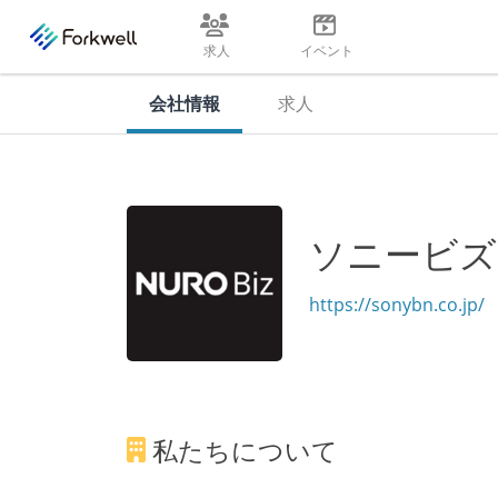
求人
イベント
会社情報
求人
ソニービズ
https://sonybn.co.jp/
私たちについて