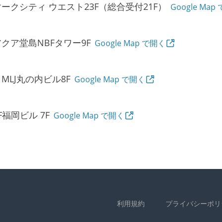
マークシティ ウエスト23F（総合受付21F）
Google Map
アクア堂島NBFタワー9F
Google Map で開く
MLJ丸の内ビル8F
Google Map で開く
F福岡ビル 7F
Google Map で開く
利用規約
プライバシーポリ