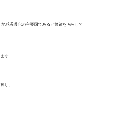
、地球温暖化の主要因であると警鐘を鳴らして
します。
。
発揮し、