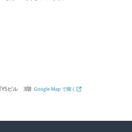
ん
町YSビル 3階
Google Map で開く