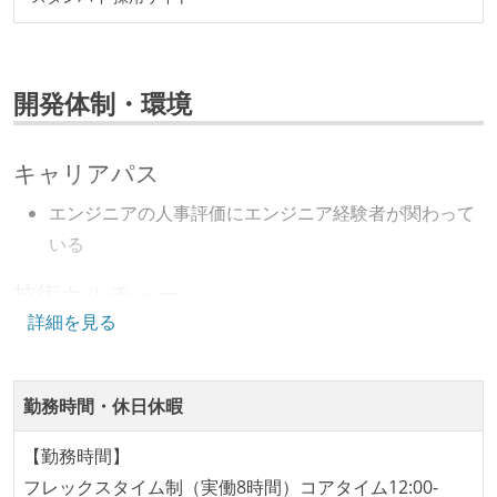
開発体制・環境
キャリアパス
エンジニアの人事評価にエンジニア経験者が関わって
いる
技術カルチャー
詳細を見る
CTO またはそれに準じる、技術やワークフローの標準
化を行う役割の人・部門が存在する
勤務時間・休日休暇
開発メンバーの裁量
OS やエディタ、IDE といった個人の環境は、各自の責
【勤務時間】
任で好きなものを使うことができる
フレックスタイム制（実働8時間）コアタイム12:00-