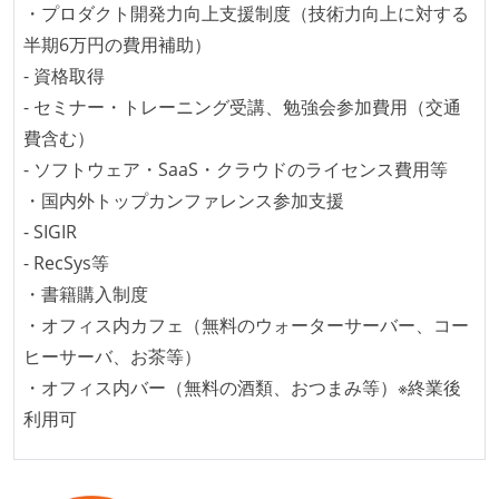
・プロダクト開発力向上支援制度（技術力向上に対する
想定される複数環境での品質チェックを義務づけてい
半期6万円の費用補助）
る
- 資格取得
アジャイル実践状況
- セミナー・トレーニング受講、勉強会参加費用（交通
1ヶ月以下の短い期間でのイテレーション開発を実践
費含む）
している
- ソフトウェア・SaaS・クラウドのライセンス費用等
デイリーでスタンドアップミーティング、またはそれ
・国内外トップカンファレンス参加支援
に準じるチーム内の打ち合わせを行っている
- SIGIR
イテレーションの最後などに、定期的にチームでふり
- RecSys等
かえりミーティングを行っている
・書籍購入制度
タスク見積もりの単位には絶対量（人日など）ではな
・オフィス内カフェ（無料のウォーターサーバー、コー
く相対ポイントを用い、極力複数人の意見を調整する
ヒーサーバ、お茶等）
形で行っている
・オフィス内バー（無料の酒類、おつまみ等）※終業後
継続的なデプロイ（デリバリー）を行っている
利用可
ワークフローの整備