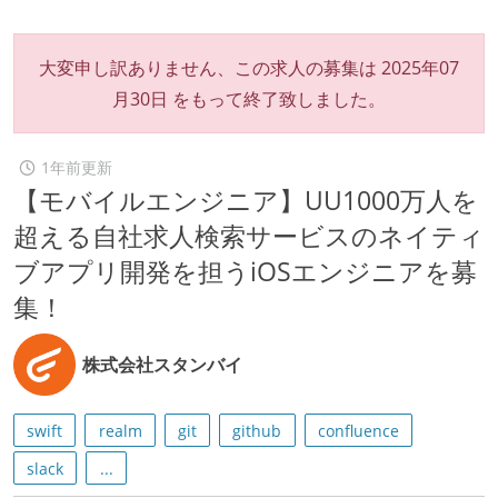
大変申し訳ありません、この求人の募集は
2025年07
月30日
をもって終了致しました。
1年前更新
【モバイルエンジニア】UU1000万人を
超える自社求人検索サービスのネイティ
ブアプリ開発を担うiOSエンジニアを募
集！
株式会社スタンバイ
swift
realm
git
github
confluence
slack
...