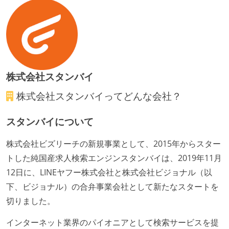
全てのコードをバージョン管理ツールで管理している
オープンな情報共有
KPI などチームの目標・実績値について、メンバーの
誰もがいつでも閲覧可能になっている
ドキュメントの整備やペアプロ、モブワークなど、ナ
株式会社スタンバイ
レッジの共有を積極的に行っている（属人性を減らす
株式会社スタンバイ
ってどんな会社？
取り組みをしている）
スタンバイについて
労働環境の自由度
フレックスタイム制または裁量労働制を採用している
株式会社ビズリーチの新規事業として、2015年からスター
トした純国産求人検索エンジンスタンバイは、2019年11月
待遇・福利厚生
12日に、LINEヤフー株式会社と株式会社ビジョナル（以
入社時には、各自希望のスペックの PC やディスプレ
下、ビジョナル）の合弁事業会社として新たなスタートを
イが支給される
切りました。
職業安定法に対応する記載事項
インターネット業界のパイオニアとして検索サービスを提