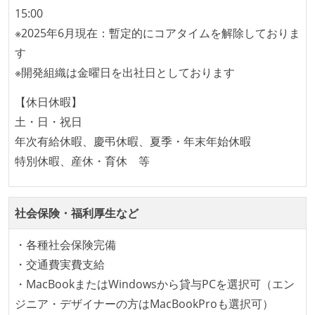
企画を決定する場に、実装を担当する開発メンバーが
15:00
参加している
※2025年6月現在：暫定的にコアタイムを解除しておりま
タスクの見積もりは、実装を担当するメンバーが中心
す
となって行う
※開発組織は金曜日を出社日としております
全体のスケジュール管理は、途中の成果を随時確認し
【休日休暇】
ながら、納期または盛り込む機能を柔軟に調整する形
土・日・祝日
で行う
年次有給休暇、慶弔休暇、夏季・年末年始休暇
コード品質向上のための取り組み
特別休暇、産休・育休 等
本番にデプロイされるコードには、全てコードレビュ
ーまたはペアプログラミングを実施している
社会保険・福利厚生など
「リファクタリングは随時行われるべき」という価値
・各種社会保険完備
観をメンバー全員が共有しており、日常的に実施して
・交通費実費支給
いる
・MacBookまたはWindowsから貸与PCを選択可（エン
テストの実施度
ジニア・デザイナーの方はMacBookProも選択可）