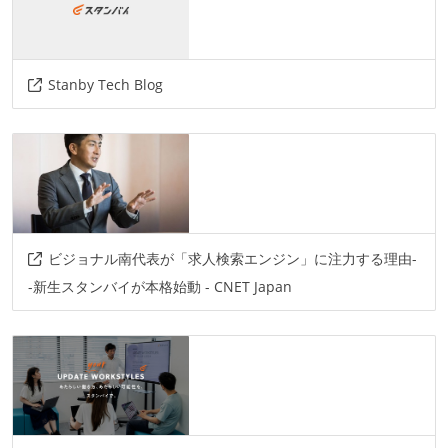
プロジェクト管理
github
情報共有ツール
Stanby Tech Blog
confluence
slack
その他
bitrise
cocoapods
swift-package-manager
lottie
r.swift
kingfisher
moya
alamofire
swift-ui
github-actions
fastlane
ビジョナル南代表が「求人検索エンジン」に注力する理由-
-新生スタンバイが本格始動 - CNET Japan
firebase
adjust
big-query
redash
data.io
zube
miro
scrum
xcode