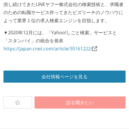
供し続けてきたLINEヤフー株式会社の検索技術と、求職者
受動喫煙防止措置：屋内禁煙（屋内に喫煙可能室設
のための転職サービス作ってきたビズリーチのノウハウに
置）
よって業界１位の求人検索エンジンを目指します。
受動喫煙防止措置：屋内禁煙
▼2020年12月には、「Yahoo!しごと検索」サービスと
「スタンバイ」の統合を発表
https://japan.cnet.com/article/35161222/
会社情報ページを見る
話を聞きたい