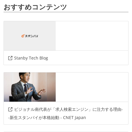
フレームワーク
おすすめコンテンツ
playframework
vue.js
nuxt.js
akka
データベース
mysql
amazon-aurora
google-bigquery
amazon-rds
プロジェクト管理
Stanby Tech Blog
jira
github
情報共有ツール
slack
その他
discord
solr
elasticcache
ansible
ビジョナル南代表が「求人検索エンジン」に注力する理由-
-新生スタンバイが本格始動 - CNET Japan
terraform
aws-s3
amazon-emr
amazon-kinesis
amazon-ecs