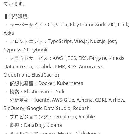
ています。
▍開発環境
・ サーバーサイド：Go,Scala, Play Framework, ZIO, Flink,
Akka
・ フロントエンド：TypeScript, Vue.js, Nuxt.js, Jest,
Cypress, Storybook
・ クラウドサービス：AWS（ECS, EKS, Fargate, Kinesis
Data Stream, Lambda, EMR, RDS, Aurora, S3,
CloudFront, ElastiCache）
・ 仮想化基盤：Docker, Kubernetes
・ 検索：Elasticsearch, Solr
・ 分析基盤：fluentd, AWS(Glue, Athena, CDK), Airflow,
BigQuery, Google Data Studio, Redash
・ プロビジョニング：Terraform, Ansible
・ 監視：DataDog, Kibana
・ ミドルウェア：nginx, MySQL, ClickHouse