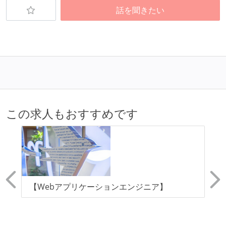
労働環境の自由度
話を聞きたい
フレックスタイム制または裁量労働制を採用している
メンバーの多様性
外国籍の開発メンバーがいる
待遇・福利厚生
入社時には、各自希望のスペックの PC やディスプレ
この求人もおすすめです
イが支給される
職業安定法に対応する記載事項
試用期間：あり（6ヶ月間）
受動喫煙防止措置：屋内禁煙（屋内に喫煙可能室設
策
【Webアプリケーションエンジニア】
【
置）
ニ
世
ア