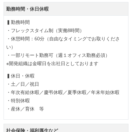
取締役（社内）または執行役員として、エンジニアリ
勤務時間・休日休暇
ング部門の人間が経営に参加している
▍勤務時間
開発メンバーの裁量
・フレックスタイム制（実働8時間）
OS やエディタ、IDE といった個人の環境は、各自の責
・休憩時間：60分（自由なタイミングでお取りくださ
任で好きなものを使うことができる
い）
企画を決定する場に、実装を担当する開発メンバーが
・一部リモート勤務可（週１オフィス勤務必須）
参加している
※開発組織は金曜日を出社日としております
タスクの見積もりは、実装を担当するメンバーが中心
▍休日・休暇
となって行う
・土／日／祝日
全体のスケジュール管理は、途中の成果を随時確認し
・年次有給休暇／慶弔休暇／夏季休暇／年末年始休暇
ながら、納期または盛り込む機能を柔軟に調整する形
・特別休暇
で行う
・産休／育休 等
プロダクトの開発言語やフレームワークなど主要な構
成技術は、基本的に最新版より1年以上ビハインドし
ていない
社会保険・福利厚生など