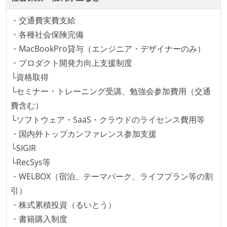
コード品質向上のための取り組み
・交通費実費支給
・各種社会保険完備
本番にデプロイされるコードには、全てコードレビュ
・MacBookPro貸与（エンジニア・デザイナーのみ）
ーまたはペアプログラミングを実施している
・プロダクト開発力向上支援制度
「リファクタリングは随時行われるべき」という価値
└資格取得
観をメンバー全員が共有しており、日常的に実施して
└セミナー・トレーニング受講、勉強会参加費用（交通
いる
費含む）
何らかのコーディング規約をチーム全体で遵守するよ
└ソフトウェア・SaaS・クラウドのライセンス費用等
うにしている
・国内外トップカンファレンス参加支援
提出されたコードには自動的にリグレッションテスト
└SIGIR
が実行される環境が構築されている
└RecSys等
テストの実施度
・WELBOX（宿泊、テーマパーク、ライフプラン等の割
引）
ほとんどのプロダクトコードに単体テストを記述、実
・株式累積投資（るいとう）
施している
・書籍購入制度
ほとんどの機能に受け入れテストを記述、実施してい