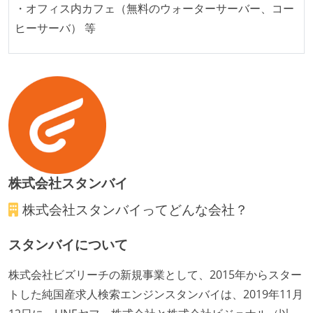
・オフィス内カフェ（無料のウォーターサーバー、コー
る
ヒーサーバ） 等
機能の実装と同時にテストコードを記述している
想定される複数環境での品質チェックを義務づけてい
る
アジャイル実践状況
1ヶ月以下の短い期間でのイテレーション開発を実践
している
デイリーでスタンドアップミーティング、またはそれ
株式会社スタンバイ
に準じるチーム内の打ち合わせを行っている
イテレーションの最後などに、定期的にチームでふり
株式会社スタンバイ
ってどんな会社？
かえりミーティングを行っている
タスク見積もりの単位には絶対量（人日など）ではな
スタンバイについて
く相対ポイントを用い、極力複数人の意見を調整する
株式会社ビズリーチの新規事業として、2015年からスター
形で行っている
トした純国産求人検索エンジンスタンバイは、2019年11月
継続的なデプロイ（デリバリー）を行っている