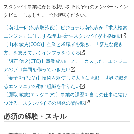
スタンバイ事業にかける想いをそれぞれのメンバーへイン
タビューしました。ぜひ御覧ください。
【南 壮一郎(代表取締役)】ビジョナル南代表が「求人検索
エンジン」に注力する理由--新生スタンバイが本格始動
【山本 敏史(COO)】企業と求職者を繋ぎ、「新たな働き
方」を支えていくインフラをつくる
【明石 信之(CTO)】事業成功にフォーカスした、エンジニ
アのプロ集団を作っていきたい
【金子 巧(PdM)】技術を駆使して大きな挑戦。世界で戦え
るエンジニアの強い組織を作りたい
【鷹取 敏志(エンジニア)】事業の課題を自らの仕事に結び
つける、スタンバイでの開発の醍醐味
必須の経験・スキル