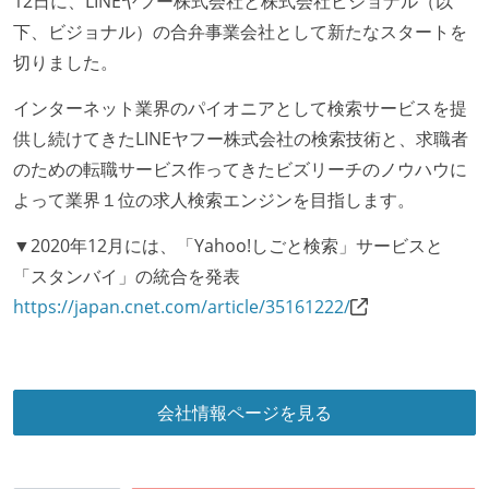
12日に、LINEヤフー株式会社と株式会社ビジョナル（以
ワークフローの整備
下、ビジョナル）の合弁事業会社として新たなスタートを
切りました。
全てのコードをバージョン管理ツールで管理している
各メンバーが実装したコードのマージは Pull Request
インターネット業界のパイオニアとして検索サービスを提
ベースで行われる
供し続けてきたLINEヤフー株式会社の検索技術と、求職者
自動（＝システム化され、1コマンドで実行できる）
のための転職サービス作ってきたビズリーチのノウハウに
ビルド、自動デプロイ環境が整備されている
よって業界１位の求人検索エンジンを目指します。
コードによるインフラ構成管理（Infrastructure as
▼2020年12月には、「Yahoo!しごと検索」サービスと
Code）の環境が整備されている
「スタンバイ」の統合を発表
オープンな情報共有
https://japan.cnet.com/article/35161222/
KPI などチームの目標・実績値について、メンバーの
誰もがいつでも閲覧可能になっている
ドキュメントの整備やペアプロ、モブワークなど、ナ
会社情報ページを見る
レッジの共有を積極的に行っている（属人性を減らす
取り組みをしている）