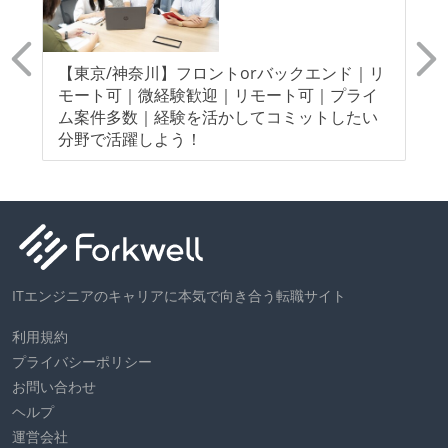
ャリ
【東京/神奈川】フロントorバックエンド｜リ
【
モート可｜微経験歓迎｜リモート可｜プライ
モ
ム案件多数｜経験を活かしてコミットしたい
指
分野で活躍しよう！
ITエンジニアのキャリアに本気で向き合う転職サイト
利用規約
プライバシーポリシー
お問い合わせ
ヘルプ
運営会社