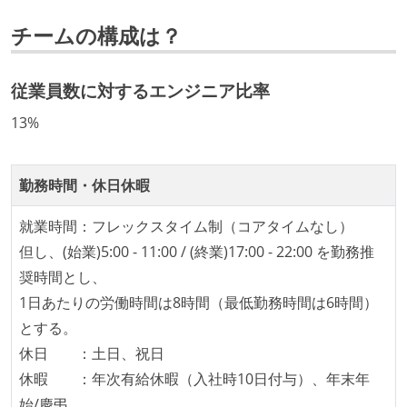
社内で、バックエンドチームからSREチームへの異動
チームの構成は？
など、キャリア形成を目的とした職域を超えての積極
的な異動が推奨され、実施されている
マネージャーやCTOと高頻度（月1程度）でキャリアに
従業員数に対するエンジニア比率
ついて話す場が設けられている
13%
年収800万円以上のエンジニアに、マネジメントの役
割を持たない人がいる
勤務時間・休日休暇
技術カルチャー
就業時間：フレックスタイム制（コアタイムなし）
CTO またはそれに準じる、技術やワークフローの標準
但し、(始業)5:00 - 11:00 / (終業)17:00 - 22:00 を勤務推
化を行う役割の人・部門が存在する
奨時間とし、
取締役（社内）または執行役員として、エンジニアリ
1日あたりの労働時間は8時間（最低勤務時間は6時間）
ング部門の人間が経営に参加している
とする。
最新技術を追いかけるための社内勉強会が定期開催さ
休日 ：土日、祝日
れ、参加者が自主的に参加している
休暇 ：年次有給休暇（入社時10日付与）、年末年
Slack等で、最新技術の良し悪しをメンバーがよく会話
始/慶弔