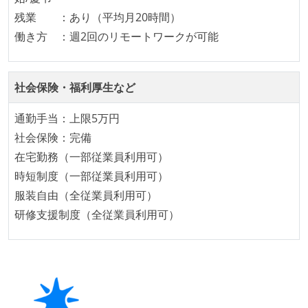
している
残業 ：あり（平均月20時間）
待遇・福利厚生
働き方 ：週2回のリモートワークが可能
イベントへの業務参加やチケット負担など、会社とし
て、大規模カンファレンスへの参加を支援する制度が
社会保険・福利厚生など
ある
ストックオプションまたは自社株購入支援制度がある
通勤手当：上限5万円
社会保険：完備
職業安定法に対応する記載事項
在宅勤務（一部従業員利用可）
労働契約期間：無期雇用
時短制度（一部従業員利用可）
給与形態：賞与なし
服装自由（全従業員利用可）
休憩時間：1時間
研修支援制度（全従業員利用可）
固定残業時間：月45時間分
試用期間：あり（3ヶ月間）
社会保険：各種社会保険完備（雇用・労災・健康・厚
生年金）