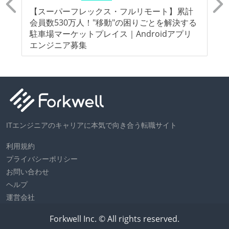
な
【スーパーフレックス・フルリモート】累計
【
な
会員数530万人！"移動"の困りごとを解決する
下
駐車場マーケットプレイス｜Androidアプリ
場
エンジニア募集
レ
ITエンジニアのキャリアに本気で向き合う転職サイト
利用規約
プライバシーポリシー
お問い合わせ
ヘルプ
運営会社
Forkwell Inc. © All rights reserved.