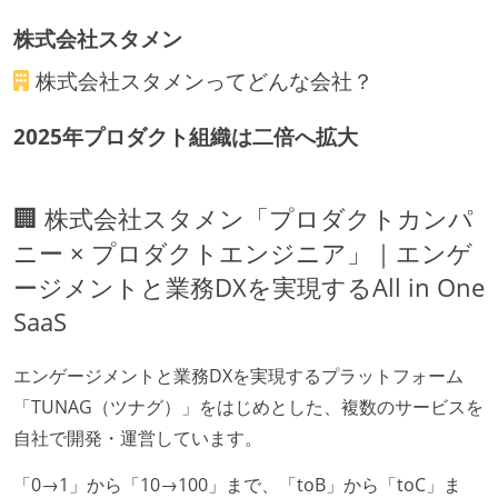
ほとんどの機能に受け入れテストを記述、実施してい
る
株式会社スタメン
機能の実装と同時にテストコードを記述している
株式会社スタメン
ってどんな会社？
想定される複数環境での品質チェックを義務づけてい
る
2025年プロダクト組織は二倍へ拡大
アジャイル実践状況
🏢 株式会社スタメン「プロダクトカンパ
1ヶ月以下の短い期間でのイテレーション開発を実践
ニー × プロダクトエンジニア」｜エンゲ
している
デイリーでスタンドアップミーティング、またはそれ
ージメントと業務DXを実現するAll in One
に準じるチーム内の打ち合わせを行っている
SaaS
イテレーションの最後などに、定期的にチームでふり
かえりミーティングを行っている
エンゲージメントと業務DXを実現するプラットフォーム
タスク見積もりの単位には絶対量（人日など）ではな
「TUNAG（ツナグ）」をはじめとした、複数のサービスを
く相対ポイントを用い、極力複数人の意見を調整する
自社で開発・運営しています。
形で行っている
「0→1」から「10→100」まで、「toB」から「toC」ま
継続的なデプロイ（デリバリー）を行っている