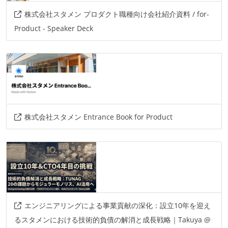
AIツール
株式会社スタメン プロダクト職種向け会社紹介資料 / for-
devin
Product - Speaker Deck
その他
androidstudio
jetpackcompose
mvvm
retrofit
coroutine
rxjava
circleci
aws
firebase
株式会社スタメン Entrance Book for Product
エンジニアリングによる事業貢献の深化：設立10年を迎え
るスタメンにおける技術的負債の解消と成長戦略｜Takuya @