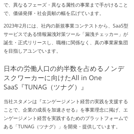
で、異なるフェーズ・異なる属性の事業まで手がけること
ワークフローの整備
で、価値発揮・社会貢献の幅を広げています。
全てのコードをバージョン管理ツールで管理している
2023年2月には、社内の新規事業コンテストから、SaaS型
各メンバーが実装したコードのマージは Pull Request
サービスである情報漏洩対策ツール「漏洩チェッカー」が
ベースで行われる
誕生・正式リリースし、職種に関係なく、真の事業家集団
自動（＝システム化され、1コマンドで実行できる）
を目指しアユンでいます。
ビルド、自動デプロイ環境が整備されている
コードによるインフラ構成管理（Infrastructure as
日本の労働人口の約半数を占めるノンデ
Code）の環境が整備されている
スクワーカーに向けたAll in One
SaaS『TUNAG（ツナグ）』
オープンな情報共有
KPI などチームの目標・実績値について、メンバーの
当社スタメンは『エンゲージメント経営の実践を支援する
誰もがいつでも閲覧可能になっている
ことで、企業の成長を加速させる』を事業理念に掲げ、エ
ドキュメントの整備やペアプロ、モブワークなど、ナ
ンゲージメント経営を実践するためのプラットフォームで
レッジの共有を積極的に行っている（属人性を減らす
ある「TUNAG（ツナグ）」を開発・提供しています。
取り組みをしている）