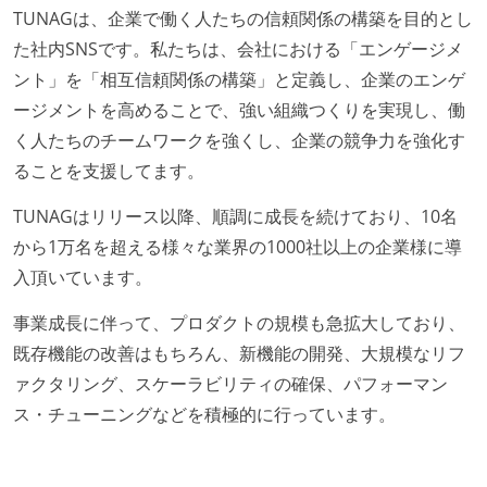
TUNAGは、企業で働く人たちの信頼関係の構築を目的とし
労働環境の自由度
た社内SNSです。私たちは、会社における「エンゲージメ
ント」を「相互信頼関係の構築」と定義し、企業のエンゲ
フレックスタイム制または裁量労働制を採用している
ージメントを高めることで、強い組織つくりを実現し、働
待遇・福利厚生
く人たちのチームワークを強くし、企業の競争力を強化す
イベントへの業務参加やチケット負担など、会社とし
ることを支援してます。
て、大規模カンファレンスへの参加を支援する制度が
TUNAGはリリース以降、順調に成長を続けており、10名
ある
から1万名を超える様々な業界の1000社以上の企業様に導
入社時には、各自希望のスペックの PC やディスプレ
入頂いています。
イが支給される
ストックオプションまたは自社株購入支援制度がある
事業成長に伴って、プロダクトの規模も急拡大しており、
既存機能の改善はもちろん、新機能の開発、大規模なリフ
ァクタリング、スケーラビリティの確保、パフォーマン
ス・チューニングなどを積極的に行っています。