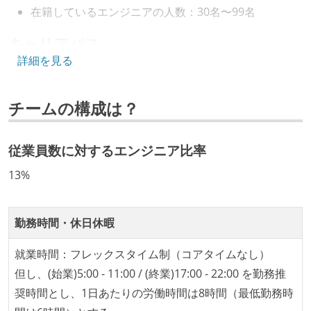
在籍しているエンジニアの人数：30名〜99名
キャリアパス
詳細を見る
エンジニアの人事評価にエンジニア経験者が関わって
いる
チームの構成は？
マネージャーやCTOと高頻度（月1程度）でキャリアに
ついて話す場が設けられている
年収800万円以上のエンジニアに、マネジメントの役
従業員数に対するエンジニア比率
割を持たない人がいる
13%
技術カルチャー
CTO またはそれに準じる、技術やワークフローの標準
勤務時間・休日休暇
化を行う役割の人・部門が存在する
就業時間：フレックスタイム制（コアタイムなし）
取締役（社内）または執行役員として、エンジニアリ
但し、(始業)5:00 - 11:00 / (終業)17:00 - 22:00 を勤務推
ング部門の人間が経営に参加している
奨時間とし、1日あたりの労働時間は8時間（最低勤務時
最新技術を追いかけるための社内勉強会が定期開催さ