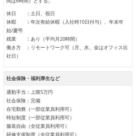
間は6時間）とする。
れ、参加者が自主的に参加している
Slack等で、最新技術の良し悪しをメンバーがよく会話
休日 ：土日、祝日
している
休暇 ：年次有給休暇（入社時10日付与）、年末年
始/慶弔
開発メンバーの裁量
残業 ：あり（平均月20時間）
OS やエディタ、IDE といった個人の環境は、各自の責
働き方 ：リモートワーク可（月、水、金はオフィス出
任で好きなものを使うことができる
社日）
企画を決定する場に、実装を担当する開発メンバーが
参加している
社会保険・福利厚生など
タスクの見積もりは、実装を担当するメンバーが中心
となって行う
通勤手当：上限5万円
全体のスケジュール管理は、途中の成果を随時確認し
社会保険：完備
ながら、納期または盛り込む機能を柔軟に調整する形
在宅勤務（一部従業員利用可）
で行う
時短制度（一部従業員利用可）
プロダクトの開発言語やフレームワークなど主要な構
服装自由（全従業員利用可）
成技術は、基本的に最新版より1年以上ビハインドし
研修支援制度（全従業員利用可）