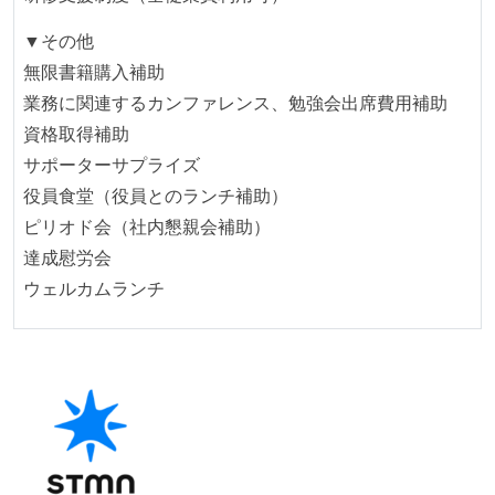
ていない
▼その他
コード品質向上のための取り組み
無限書籍購入補助
本番にデプロイされるコードには、全てコードレビュ
業務に関連するカンファレンス、勉強会出席費用補助
ーまたはペアプログラミングを実施している
資格取得補助
「リファクタリングは随時行われるべき」という価値
サポーターサプライズ
観をメンバー全員が共有しており、日常的に実施して
役員食堂（役員とのランチ補助）
いる
ピリオド会（社内懇親会補助）
何らかのコーディング規約をチーム全体で遵守するよ
達成慰労会
うにしている
ウェルカムランチ
提出されたコードには自動的にリグレッションテスト
が実行される環境が構築されている
テストの実施度
ほとんどのプロダクトコードに単体テストを記述、実
施している