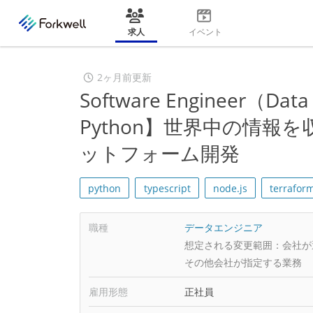
求人
イベント
2ヶ月前更新
Software Engineer（
Python】世界中の情
ットフォーム開発
python
typescript
node.js
terrafor
職種
データエンジニア
想定される変更範囲：
会社が
その他会社が指定する業務
雇用形態
正社員