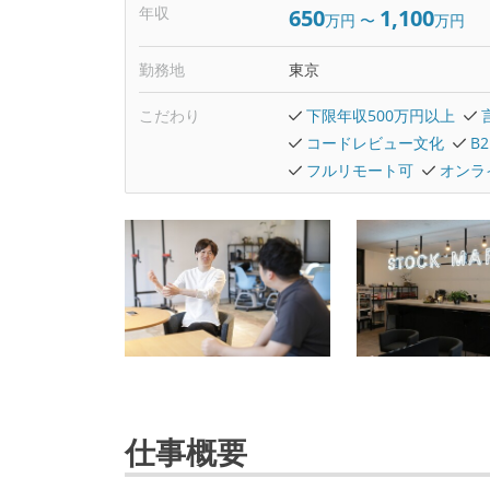
年収
650
1,100
万円
〜
万円
勤務地
東京
こだわり
下限年収500万円以上
コードレビュー文化
B
フルリモート可
オンラ
仕事概要