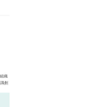
や組織
知識創