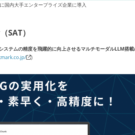
中心に国内大手エンタープライズ企業に導入
gy（SAT）
AGシステムの精度を飛躍的に向上させるマルチモーダルLLM搭
kmark.co.jp/
)