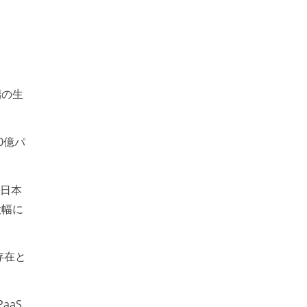
端の生
0億パ
。日本
大幅に
存在と
aaS