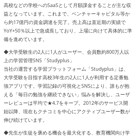
高校などの学校へのSaaSとして月額課金することが主な収
益となっています。これまで、ベンチャーキャピタル等か
ら約17億円の資金調達を完了。売上高は直近期の実績で
YoY+50％以上で急成長しており、上場に向けて具体的に準
備を進めています。
◆大学受験生の2人に1人がユーザー、会員数約800万人以
上の学習管理SNS「Studyplus」
当社の運営する学習プラットフォーム「Studyplus」は、
大学受験を目指す高校3年生の2人に1人が利用する定番勉
強アプリです。学習記録の可視化とSNSにより、誰もが抱
える「毎日の勉強を継続できない」悩みを解決し、ユーザ
ーレビューは平均で★4.7をキープ。2012年のサービス開
始以降、現在もクチコミを中心にアクティブユーザー数が
伸び続けています。
◆先生が生徒を褒める機会を最大化する、教育機関向け学