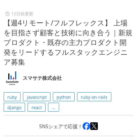
12日前更新
【週4リモート/フルフレックス】 上場
を目指さず顧客と技術に向き合う｜新規
プロダクト・既存の主力プロダクト開
発をリードするフルスタックエンジニ
ア募集
スマサテ株式会社
ruby
javascript
python
ruby-on-rails
django
react
...
SNSシェアで応援！