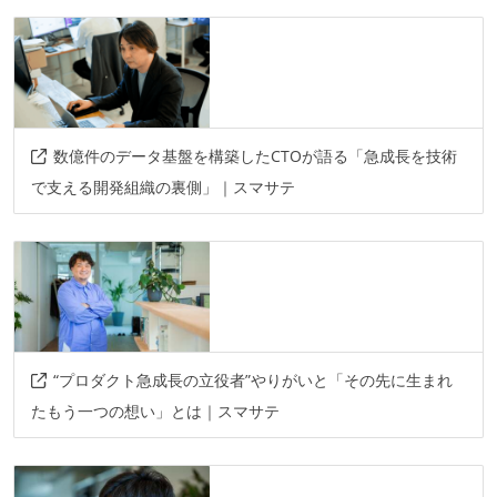
その他
linux
mysql8.x
aws
vue
docker
slcak
数億件のデータ基盤を構築したCTOが語る「急成長を技術
で支える開発組織の裏側」｜スマサテ
“プロダクト急成長の立役者”やりがいと「その先に生まれ
たもう一つの想い」とは｜スマサテ