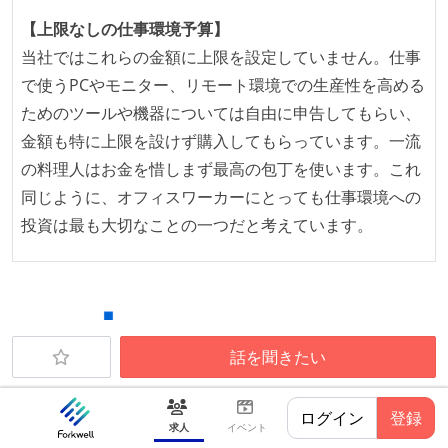
想定される複数環境での品質チェックを義務づけてい
【上限なしの仕事環境予算】
る
当社ではこれらの金額に上限を設定していません。仕事
アジャイル実践状況
で使うPCやモニター、リモート環境での生産性を高める
1ヶ月以下の短い期間でのイテレーション開発を実践
ためのツールや機器については自由に申告してもらい、
している
金額も特に上限を設けず購入してもらっています。一流
デイリーでスタンドアップミーティング、またはそれ
の料理人はお金を惜しまず最高の包丁を使います。これ
に準じるチーム内の打ち合わせを行っている
同じように、オフィスワーカーにとっても仕事環境への
イテレーションの最後などに、定期的にチームでふり
投資は最も大切なことの一つだと考えています。
かえりミーティングを行っている
継続的なデプロイ（デリバリー）を行っている
ワークフローの整備
話を聞きたい
全てのコードをバージョン管理ツールで管理している
各メンバーが実装したコードのマージは Pull Request
ベースで行われる
ログイン
登録
求人
イベント
スマサテ株式会社
自動（＝システム化され、1コマンドで実行できる）