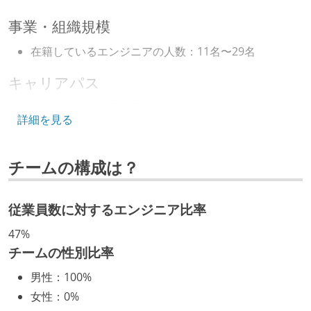
事業・組織規模
在籍しているエンジニアの人数：11名〜29名
キャリアパス
エンジニアの人事評価にエンジニア経験者が関わって
詳細を見る
いる
社内で、バックエンドチームからSREチームへの異動
チームの構成は？
など、キャリア形成を目的とした職域を超えての積極
的な異動が推奨され、実施されている
年収800万円以上のエンジニアに、マネジメントの役
従業員数に対するエンジニア比率
割を持たない人がいる
47%
チームの性別比率
技術カルチャー
男性
：
100%
CTO またはそれに準じる、技術やワークフローの標準
女性
：
0%
化を行う役割の人・部門が存在する