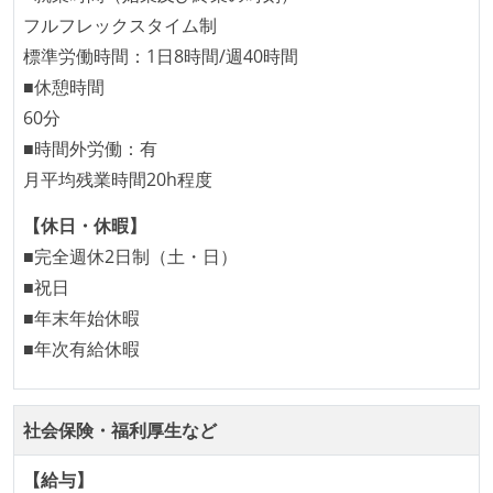
や、古くなったツールのリプレイスプロジェクトがボ
フルフレックスタイム制
トムアップで実施されたことがある
標準労働時間：1日8時間/週40時間
OS やエディタ、IDE といった個人の環境は、各自の責
■休憩時間
任で好きなものを使うことができる
60分
企画を決定する場に、実装を担当する開発メンバーが
■時間外労働：有
参加している
月平均残業時間20h程度
タスクの見積もりは、実装を担当するメンバーが中心
【休日・休暇】
となって行う
■完全週休2日制（土・日）
全体のスケジュール管理は、途中の成果を随時確認し
■祝日
ながら、納期または盛り込む機能を柔軟に調整する形
■年末年始休暇
で行う
■年次有給休暇
プロダクトの開発言語やフレームワークなど主要な構
成技術は、基本的に最新版より1年以上ビハインドし
ていない
社会保険・福利厚生など
コード品質向上のための取り組み
【給与】