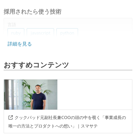
採用されたら使う技術
言語
ruby
javascript
python
詳細を見る
フレームワーク
ruby-on-rails
django
react
おすすめコンテンツ
データベース
mysql
ソースコード管理
git
プロジェクト管理
クックパッド元副社長兼COOの頭の中を覗く「事業成長の
github
唯一の方法とプロダクトへの想い」｜スマサテ