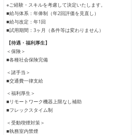
本番にデプロイされるコードには、全てコードレビュ
※ご経験・スキルを考慮して決定いたします。
ーまたはペアプログラミングを実施している
■給与体系：年俸制（年2回評価を見直し）
「リファクタリングは随時行われるべき」という価値
■給与改定：年1回
観をメンバー全員が共有しており、日常的に実施して
■試用期間：3ヶ月（条件等は変わりません）
いる
【待遇・福利厚生】
何らかのコーディング規約をチーム全体で遵守するよ
＜保険＞
うにしている
■各種社会保険完備
提出されたコードには自動的にリグレッションテスト
が実行される環境が構築されている
＜諸手当＞
■交通費一律支給
テストの実施度
＜福利厚生＞
ほとんどのプロダクトコードに単体テストを記述、実
■リモートワーク機器上限なし補助
施している
■フレックスタイム制
ほとんどの機能に受け入れテストを記述、実施してい
る
＜受動喫煙対策＞
機能の実装と同時にテストコードを記述している
■執務室内禁煙