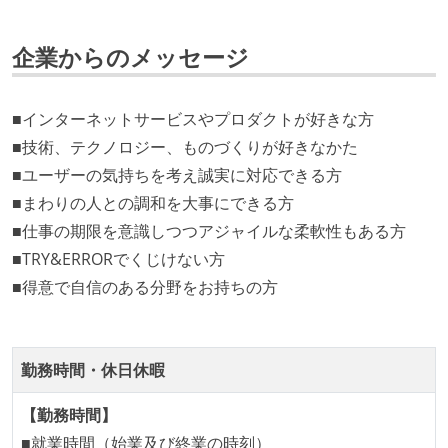
取締役（社内）または執行役員として、エンジニアリ
ング部門の人間が経営に参加している
企業からのメッセージ
最新技術を追いかけるための社内勉強会が定期開催さ
れ、参加者が自主的に参加している
■インターネットサービスやプロダクトが好きな方
Slack等で、最新技術の良し悪しをメンバーがよく会話
■技術、テクノロジー、ものづくりが好きなかた
している
■ユーザーの気持ちを考え誠実に対応できる方
開発メンバーの裁量
■まわりの人との調和を大事にできる方
■仕事の期限を意識しつつアジャイルな柔軟性もある方
設計・実装から運用までを同じ開発チームが担い、フ
■TRY&ERRORでくじけない方
ロントエンド、バックエンド、インフラといった役割
■得意で自信のある分野をお持ちの方
の境界を超えて、個人が必要な範囲にまで染み出して
いく姿勢が根付いている
ユーザーのニーズや課題を理解するために、開発チー
勤務時間・休日休暇
ムのメンバーが、ユーザーインタビューに参加してい
る
【勤務時間】
1年以内に、技術負債を解消するためのプロジェクト
■就業時間（始業及び終業の時刻）