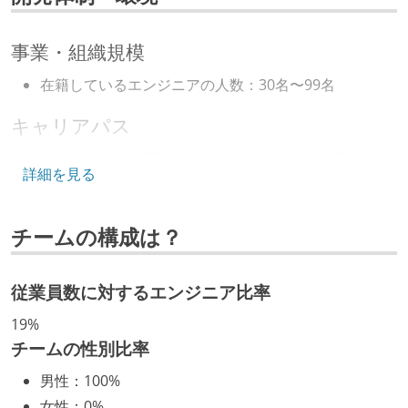
事業・組織規模
在籍しているエンジニアの人数：30名〜99名
キャリアパス
エンジニアの人事評価にエンジニア経験者が関わって
詳細を見る
いる
社内で、バックエンドチームからSREチームへの異動
チームの構成は？
など、キャリア形成を目的とした職域を超えての積極
的な異動が推奨され、実施されている
マネージャーやCTOと高頻度（月1程度）でキャリアに
従業員数に対するエンジニア比率
ついて話す場が設けられている
19%
年収800万円以上のエンジニアに、マネジメントの役
チームの性別比率
割を持たない人がいる
男性
：
100%
技術カルチャー
女性
：
0%