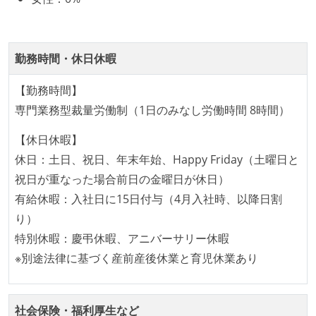
CTO またはそれに準じる、技術やワークフローの標準
化を行う役割の人・部門が存在する
勤務時間・休日休暇
取締役（社内）または執行役員として、エンジニアリ
ング部門の人間が経営に参加している
【勤務時間】
社外から登壇を依頼・指名を受けるようなエンジニア
専門業務型裁量労働制（1日のみなし労働時間 8時間）
が在籍している
【休日休暇】
エンジニアが自発的に外部のイベントやカンファレン
休日：土日、祝日、年末年始、Happy Friday（土曜日と
スに登壇している
祝日が重なった場合前日の金曜日が休日）
最新技術を追いかけるための社内勉強会が定期開催さ
有給休暇：入社日に15日付与（4月入社時、以降日割
れ、参加者が自主的に参加している
り）
Slack等で、最新技術の良し悪しをメンバーがよく会話
特別休暇：慶弔休暇、アニバーサリー休暇
している
※別途法律に基づく産前産後休業と育児休業あり
開発メンバーの裁量
設計・実装から運用までを同じ開発チームが担い、フ
社会保険・福利厚生など