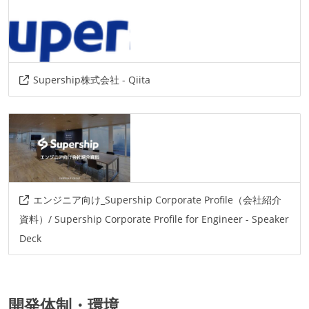
AIツール
claude
その他
Supership株式会社 - Qiita
elasticsearch
spark
sql
kafka
google-cloud
エンジニア向け_Supership Corporate Profile（会社紹介
資料）/ Supership Corporate Profile for Engineer - Speaker
Deck
開発体制・環境