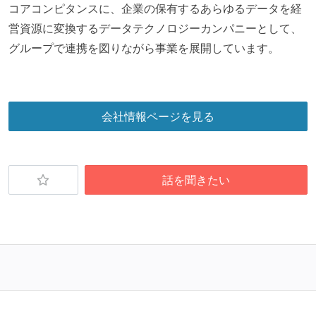
コアコンピタンスに、企業の保有するあらゆるデータを経
ほとんどの機能に受け入れテストを記述、実施してい
営資源に変換するデータテクノロジーカンパニーとして、
る
グループで連携を図りながら事業を展開しています。
アジャイル実践状況
デイリーでスタンドアップミーティング、またはそれ
に準じるチーム内の打ち合わせを行っている
会社情報ページを見る
イテレーションの最後などに、定期的にチームでふり
かえりミーティングを行っている
継続的なデプロイ（デリバリー）を行っている
話を聞きたい
ワークフローの整備
全てのコードをバージョン管理ツールで管理している
各メンバーが実装したコードのマージは Pull Request
ベースで行われる
自動（＝システム化され、1コマンドで実行できる）
ビルド、自動デプロイ環境が整備されている