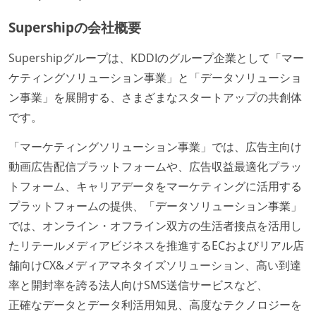
ながら、納期または盛り込む機能を柔軟に調整する形
で行う
Supershipの会社概要
コード品質向上のための取り組み
Supershipグループは、KDDIのグループ企業として「マー
本番にデプロイされるコードには、全てコードレビュ
ケティングソリューション事業」と「データソリューショ
ーまたはペアプログラミングを実施している
ン事業」を展開する、さまざまなスタートアップの共創体
「リファクタリングは随時行われるべき」という価値
です。
観をメンバー全員が共有しており、日常的に実施して
「マーケティングソリューション事業」では、広告主向け
いる
動画広告配信プラットフォームや、広告収益最適化プラッ
何らかのコーディング規約をチーム全体で遵守するよ
トフォーム、キャリアデータをマーケティングに活用する
うにしている
プラットフォームの提供、「データソリューション事業」
コード品質評価ツールを導入して、メンバーが常に確
では、オンライン・オフライン双方の生活者接点を活用し
認できるようにしている
たリテールメディアビジネスを推進するECおよびリアル店
テストの実施度
舗向けCX&メディアマネタイズソリューション、高い到達
率と開封率を誇る法人向けSMS送信サービスなど、
ほとんどのプロダクトコードに単体テストを記述、実
正確なデータとデータ利活用知見、高度なテクノロジーを
施している