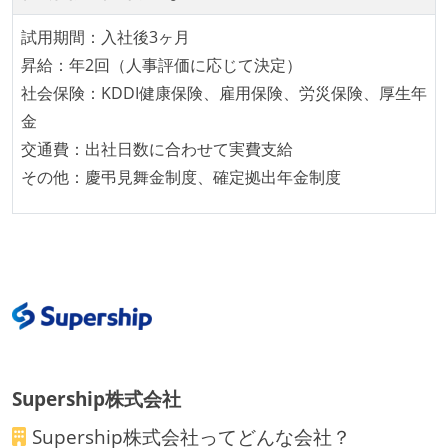
ロントエンド、バックエンド、インフラといった役割
の境界を超えて、個人が必要な範囲にまで染み出して
試用期間：入社後3ヶ月
いく姿勢が根付いている
昇給：年2回（人事評価に応じて決定）
ユーザーのニーズや課題を理解するために、開発チー
社会保険：KDDI健康保険、雇用保険、労災保険、厚生年
ムのメンバーが、ユーザーインタビューに参加してい
金
る
交通費：出社日数に合わせて実費支給
1年以内に、技術負債を解消するためのプロジェクト
その他：慶弔見舞金制度、確定拠出年金制度
や、古くなったツールのリプレイスプロジェクトがボ
トムアップで実施されたことがある
OS やエディタ、IDE といった個人の環境は、各自の責
任で好きなものを使うことができる
企画を決定する場に、実装を担当する開発メンバーが
参加している
タスクの見積もりは、実装を担当するメンバーが中心
となって行う
Supership株式会社
全体のスケジュール管理は、途中の成果を随時確認し
Supership株式会社
ってどんな会社？