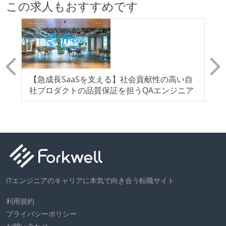
この求人もおすすめです
コードによるインフラ構成管理（Infrastructure as
Code）の環境が整備されている
オープンな情報共有
人事情報や秘匿性の高い内容を除いて、経営陣やマネ
ージャー以上の会議での議事録が社員にも公開されて
ラン
【急成長SaaSを支える】社会貢献性の高い自
【
社プロダクトの品質保証を担うQAエンジニア
さ
いる
募
ドキュメントの整備やペアプロ、モブワークなど、ナ
レッジの共有を積極的に行っている（属人性を減らす
取り組みをしている）
大規模サービスの開発
テーブル数が多い (数百以上)
ITエンジニアのキャリアに本気で向き合う転職サイト
大規模テーブルあり（1テーブルあたり数千万レコー
利用規約
ド以上）
プライバシーポリシー
労働環境の自由度