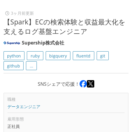
3ヶ月前更新
【Spark】ECの検索体験と収益最大化を
支えるログ基盤エンジニア
Supership株式会社
python
ruby
bigquery
fluentd
git
github
...
SNSシェアで応援！
職種
データエンジニア
雇用形態
正社員