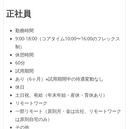
に準じるチーム内の打ち合わせを行っている
正社員
イテレーションの最後などに、定期的にチームでふり
かえりミーティングを行っている
勤務時間
タスク見積もりの単位には絶対量（人日など）ではな
9:00-18:00（コアタイム10:00〜16:00のフレックス
く相対ポイントを用い、極力複数人の意見を調整する
制）
形で行っている
休憩時間
継続的なデプロイ（デリバリー）を行っている
60分
ワークフローの整備
試用期間
全てのコードをバージョン管理ツールで管理している
あり（6ヶ月）※試用期間中の待遇変動なし
各メンバーが実装したコードのマージは Pull Request
休日
ベースで行われる
土日祝、有給（年末年始・産休・育休あり）
自動（＝システム化され、1コマンドで実行できる）
リモートワーク
ビルド、自動デプロイ環境が整備されている
一部リモート（原則月・金は出社、リモートワーク
コードによるインフラ構成管理（Infrastructure as
は原則自宅のみ）
Code）の環境が整備されている
その他