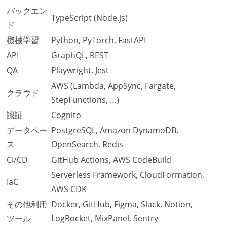
バックエン
TypeScript (Node.js)
ド
機械学習
Python, PyTorch, FastAPI
API
GraphQL, REST
QA
Playwright, Jest
AWS (Lambda, AppSync, Fargate,
クラウド
StepFunctions, …)
認証
Cognito
データベー
PostgreSQL, Amazon DynamoDB,
ス
OpenSearch, Redis
CI/CD
GitHub Actions, AWS CodeBuild
Serverless Framework, CloudFormation,
IaC
AWS CDK
その他利用
Docker, GitHub, Figma, Slack, Notion,
ツール
LogRocket, MixPanel, Sentry