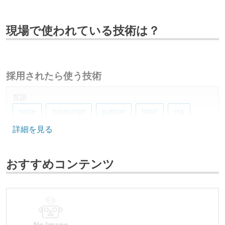
現場で使われている技術は？
採用されたら使う技術
言語
node
typescript
python
html
css
詳細を見る
フレームワーク
react
fastapi
おすすめコンテンツ
データベース
postgresql
dynamodb
ソースコード管理