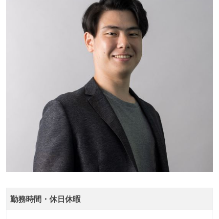
何らかのコーディング規約をチーム全体で遵守するよ
うにしている
提出されたコードには自動的にリグレッションテスト
が実行される環境が構築されている
テストの実施度
ほとんどの機能に受け入れテストを記述、実施してい
る
機能の実装と同時にテストコードを記述している
想定される複数環境での品質チェックを義務づけてい
る
アジャイル実践状況
1ヶ月以下の短い期間でのイテレーション開発を実践
勤務時間・休日休暇
している
デイリーでスタンドアップミーティング、またはそれ