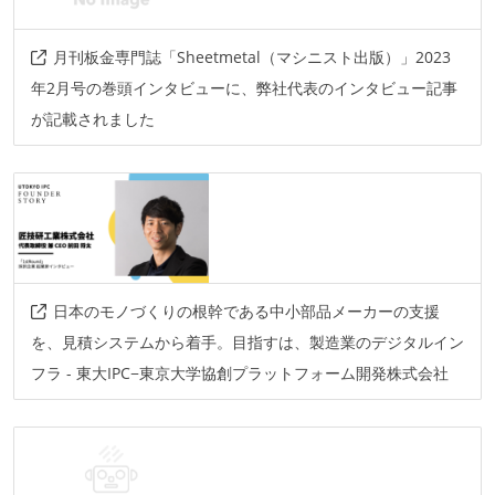
git
プロジェクト管理
月刊板金専門誌「Sheetmetal（マシニスト出版）」2023
github
年2月号の巻頭インタビューに、弊社代表のインタビュー記事
が記載されました
情報共有ツール
slack
notion
AIツール
claude-code
cursor
その他
日本のモノづくりの根幹である中小部品メーカーの支援
jest
appsync
lambda
opensearch
を、見積システムから着手。目指すは、製造業のデジタルイン
フラ - 東大IPC−東京大学協創プラットフォーム開発株式会社
elasticache
ecs
vtl
github-actions
figma
apollo
material-ui
docker
storybook
webgl
serverless-framework
appsync-simulator
graphql
rest
aws