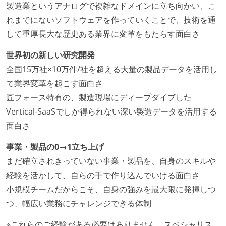
製造業というアナログで複雑なドメインに立ち向かい、こ
れまでにないソフトウェアを作っていくことで、技術を通
して重厚長大な歴史ある業界に変革をもたらす面白さ
世界初の新しい研究開発
全国15万社×10万件/社を超える大量の製品データを活用し
て業界変革を起こす面白さ
匠フォース特有の、製造現場にディープダイブした
Vertical-SaaSでしか得られない深い製造データを活用する
面白さ
事業・製品の0→1立ち上げ
まだ確立されきっていない事業・製品を、自身のスキルや
経験を活かして、自らの手で作り込んでいける面白さ
小規模チームだからこそ、自身の強みを最大限に発揮しつ
つ、幅広い業務にチャレンジできる体制
※これらのご経験がある必要はありません。スペシャリス