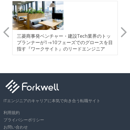
導
三菱商事発ベンチャー・建設Tech業界のトッ
大
強化
プランナーが1→10フェーズでのグロースを目
盤
指す『ワークサイト』のリードエンジニア
テ
ITエンジニアのキャリアに本気で向き合う転職サイト
利用規約
プライバシーポリシー
お問い合わせ