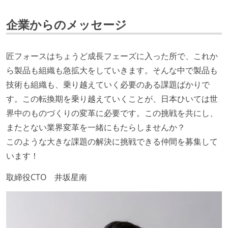
企画を決定する場に、実装を担当する開発メンバーが
参加している
企業からのメッセージ
タスクの見積もりは、実装を担当するメンバーが中心
となって行う
匠フォースはちょうど成長フェーズに入った所で、これか
全体のスケジュール管理は、途中の成果を随時確認し
ら製品も組織も急拡大をしていきます。そんな中で製品も
ながら、納期または盛り込む機能を柔軟に調整する形
技術も組織も、乗り越えていく必要のある課題ばかりで
で行う
す。この転換期を乗り越えていくことが、日本ひいては世
プロダクトの開発言語やフレームワークなど主要な構
界中のものづくりの変革に必要です。この挑戦を共にし、
成技術は、基本的に最新版より1年以上ビハインドし
またとない業界変革を一緒にもたらしませんか？
ていない
このような大きな課題の解決に挑戦できる仲間を募集して
コード品質向上のための取り組み
います！
本番にデプロイされるコードには、全てコードレビュ
取締役CTO 井坂星南
ーまたはペアプログラミングを実施している
「リファクタリングは随時行われるべき」という価値
観をメンバー全員が共有しており、日常的に実施して
いる