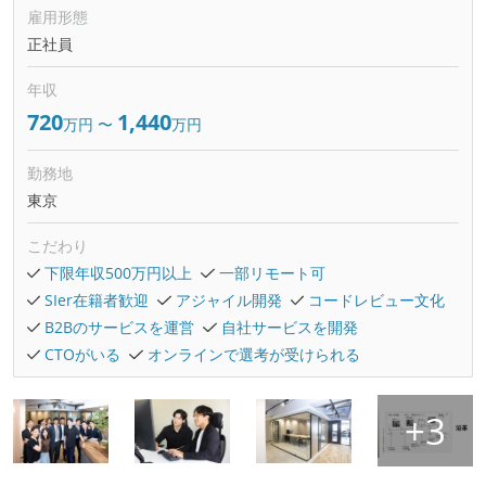
雇用形態
正社員
年収
720
1,440
万円
〜
万円
勤務地
東京
こだわり
下限年収500万円以上
一部リモート可
SIer在籍者歓迎
アジャイル開発
コードレビュー文化
B2Bのサービスを運営
自社サービスを開発
CTOがいる
オンラインで選考が受けられる