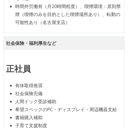
時間外労働有（月20時間程度）、喫煙環境：原則禁
オープンな情報共有
煙（喫煙のみを目的とした喫煙場所あり）、転勤の
KPI などチームの目標・実績値について、メンバーの
可能性あり（名古屋支店）
誰もがいつでも閲覧可能になっている
ドキュメントの整備やペアプロ、モブワークなど、ナ
社会保険・福利厚生など
レッジの共有を積極的に行っている（属人性を減らす
取り組みをしている）
労働環境の自由度
正社員
週3日リモート勤務のハイブリットワーク（週2出社）
フレックスタイム制または裁量労働制を採用している
有休取得推奨
社会保険完備
待遇・福利厚生
人間ドック受診補助
入社時には、各自希望のスペックの PC やディスプレ
希望スペックのPC・ディスプレイ・周辺機器支給
イが支給される
書籍購入補助
子育て支援制度
職業安定法に対応する記載事項