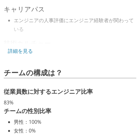
キャリアパス
エンジニアの人事評価にエンジニア経験者が関わって
いる
技術カルチャー
詳細を見る
CTO またはそれに準じる、技術やワークフローの標準
化を行う役割の人・部門が存在する
チームの構成は？
取締役（社内）または執行役員として、エンジニアリ
ング部門の人間が経営に参加している
経営トップがエンジニア出身、または現役のエンジニ
従業員数に対するエンジニア比率
アである
83%
チームの性別比率
開発メンバーの裁量
男性
：
100%
OS やエディタ、IDE といった個人の環境は、各自の責
女性
：
0%
任で好きなものを使うことができる