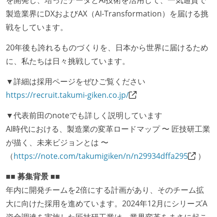
を開発し、培ったデータとAI技術を活用して、一気通貫で
製造業界にDXおよびAX（AI-Transformation）を届ける挑
戦をしています。
20年後も誇れるものづくりを、日本から世界に届けるため
に、私たちは日々挑戦しています。
▼詳細は採用ページをぜひご覧ください
https://recruit.takumi-giken.co.jp/
▼代表前田のnoteでも詳しく説明しています
AI時代における、製造業の変革ロードマップ 〜 匠技研工業
が描く、未来ビジョンとは 〜
（
https://note.com/takumigiken/n/n29934dffa295
）
■■ 募集背景 ■■
年内に開発チームを2倍にする計画があり、そのチーム拡
大に向けた採用を進めています。2024年12月にシリーズA
資金調達を実施した匠技研工業は、業界変革をまさに起こ