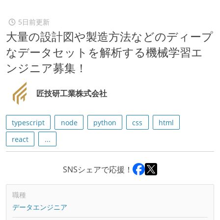
5日前更新
大量の設計図や製造方法などのディープ
なデータセットを解析する機械学習エ
ンジニア募集！
匠技研工業株式会社
typescript
node
python
css
html
react
...
SNSシェアで応援！
職種
データエンジニア