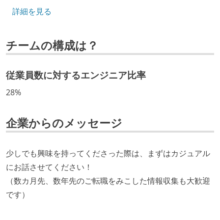
ング部門の人間が経営に参加している
詳細を見る
経営トップがエンジニア出身、または現役のエンジニ
アである
チームの構成は？
労働環境の自由度
フレックスタイム制または裁量労働制を採用している
従業員数に対するエンジニア比率
待遇・福利厚生
28%
入社時には、各自希望のスペックの PC やディスプレ
企業からのメッセージ
イが支給される
職業安定法に対応する記載事項
少しでも興味を持ってくださった際は、まずはカジュアル
受動喫煙防止措置：屋内禁煙（屋内に喫煙可能室設
にお話させてください！
置）
（数カ月先、数年先のご転職をみこした情報収集も大歓迎
です）