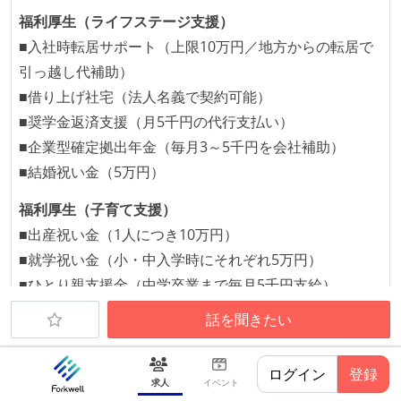
福利厚生（ライフステージ支援）
■入社時転居サポート（上限10万円／地方からの転居で
引っ越し代補助）
■借り上げ社宅（法人名義で契約可能）
■奨学金返済支援（月5千円の代行支払い）
■企業型確定拠出年金（毎月3～5千円を会社補助）
■結婚祝い金（5万円）
福利厚生（子育て支援）
■出産祝い金（1人につき10万円）
■就学祝い金（小・中入学時にそれぞれ5万円）
■ひとり親支援金（中学卒業まで毎月5千円支給）
■ベビーシッター補助（こども家庭庁の割引券付与）
話を聞きたい
福利厚生（その他）
■社会保険完備（雇用・労災・健康・厚生年金）※首都圏
ログイン
登録
求人
イベント
デジタル産業健康保険組合