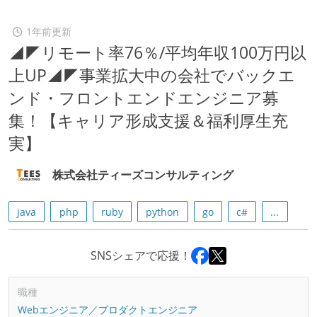
1年前更新
◢◤リモート率76％/平均年収100万円以
上UP◢◤事業拡大中の会社でバックエ
ンド・フロントエンドエンジニア募
集！【キャリア形成支援＆福利厚生充
実】
株式会社ティーズコンサルティング
java
php
ruby
python
go
c#
...
SNSシェアで応援！
職種
Webエンジニア／プロダクトエンジニア