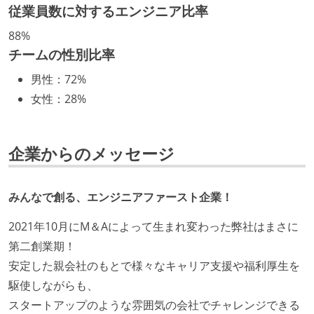
ついて話す場が設けられている
従業員数に対するエンジニア比率
年収800万円以上のエンジニアに、マネジメントの役
88%
割を持たない人がいる
チームの性別比率
技術カルチャー
男性
：
72%
女性
：
28%
CTO またはそれに準じる、技術やワークフローの標準
化を行う役割の人・部門が存在する
Slack等で、最新技術の良し悪しをメンバーがよく会話
企業からのメッセージ
している
開発メンバーの裁量
みんなで創る、エンジニアファースト企業！
タスクの見積もりは、実装を担当するメンバーが中心
2021年10月にM＆Aによって生まれ変わった弊社はまさに
となって行う
第二創業期！
全体のスケジュール管理は、途中の成果を随時確認し
安定した親会社のもとで様々なキャリア支援や福利厚生を
ながら、納期または盛り込む機能を柔軟に調整する形
駆使しながらも、
で行う
スタートアップのような雰囲気の会社でチャレンジできる