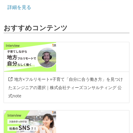
詳細を見る
.net
typescript
node.js
フレームワーク
おすすめコンテンツ
react
vue.js
react.js
laravel
django
ruby-on-rails
spring
データベース
mysql
oracle
sql-server
postgresql
ソースコード管理
地方×フルリモート×子育て「自分に合う働き方」を見つけ
git
たエンジニアの選択｜株式会社ティーズコンサルティング 公
式note
プロジェクト管理
github
情報共有ツール
slack