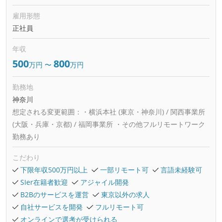
雇用形態
正社員
年収
500
800
万円
〜
万円
勤務地
神奈川
想定される変更範囲：
・横浜本社 (東京・神奈川) / 関西事業所
(大阪・兵庫・京都) / 福岡事業所 ・その他フルリモートワーク
勤務あり
こだわり
下限年収500万円以上
一部リモート可
言語未経験可
SIer在籍者歓迎
アジャイル開発
B2Bのサービスを運営
東京以外の求人
自社サービスを開発
フルリモート可
オンラインで選考が受けられる