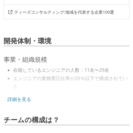
ティーズコンサルティング:地域を代表する企業100選
開発体制・環境
事業・組織規模
在籍しているエンジニアの人数：11名〜29名
エンジニアの業務委託比率が20％以下で構成されてい
る
キャリアパス
詳細を見る
エンジニアの人事評価にエンジニア経験者が関わって
チームの構成は？
いる
マネージャーやCTOと高頻度（月1程度）でキャリアに