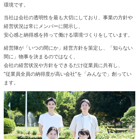
環境です。
アジャイル実践状況
1ヶ月以下の短い期間でのイテレーション開発を実践
当社は会社の透明性を最も大切にしており、事業の方針や
している
経営状況は常にメンバーに開示し、
安心感と納得感を持って働ける環境づくりをしています。
労働環境の自由度
経営陣が「いつの間にか」経営方針を策定し、「知らない
オフィスへの通勤圏内であればフルリモートできる
間に」物事を決まるのではなく、
週4日リモート勤務のハイブリットワーク（週1出社）
会社の経営状況や方針をできるだけ従業員に共有し、
週3日リモート勤務のハイブリットワーク（週2出社）
”従業員全員の納得度が高い会社”を「みんなで」創ってい
週2日リモート勤務のハイブリットワーク（週3出社）
ます。
業務時間中に中抜けできる制度がある
2年以内に未就学児を子育てしながら働いていたエン
ジニアがいる
フレックスタイム制または裁量労働制を採用している
職業安定法に対応する記載事項
受動喫煙防止措置：屋内禁煙