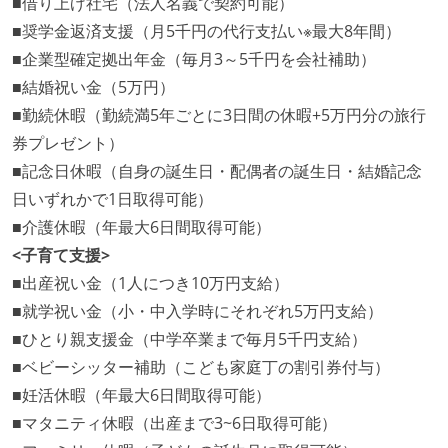
■借り上げ社宅（法人名義で契約可能）
■奨学金返済支援（月5千円の代行支払い※最大8年間）
■企業型確定拠出年金（毎月3～5千円を会社補助）
■結婚祝い金（5万円）
■勤続休暇（勤続満5年ごとに3日間の休暇+5万円分の旅行
券プレゼント）
■記念日休暇（自身の誕生日・配偶者の誕生日・結婚記念
日いずれかで1日取得可能）
■介護休暇（年最大6日間取得可能）
<子育て支援>
■出産祝い金（1人につき10万円支給）
■就学祝い金（小・中入学時にそれぞれ5万円支給）
■ひとり親支援金（中学卒業まで毎月5千円支給）
■ベビーシッター補助（こども家庭丁の割引券付与）
■妊活休暇（年最大6日間取得可能）
■マタニティ休暇（出産まで3~6日取得可能）