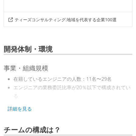
ティーズコンサルティング:地域を代表する企業100選
開発体制・環境
事業・組織規模
在籍しているエンジニアの人数：11名〜29名
エンジニアの業務委託比率が20％以下で構成されてい
る
キャリアパス
詳細を見る
エンジニアの人事評価にエンジニア経験者が関わって
チームの構成は？
いる