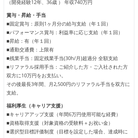
（開発経験12年、36歳 ） 年収740万円
賞与・昇給・手当
■固定賞与：原則1ヶ月分の給与支給（年１回）
■パフォーマンス賞与：利益率に応じ支給（年１回）
■昇給：有（年１回）
■通勤交通費：上限有
■残業手当：固定残業手当(30h/月)超過分 全額支給
■リファラル採用手当：ご紹介した方・ご入社された方
双方に10万円をお支払い。
その後最長3年間、月2,500円のリファラル手当を双方に
支給。
福利厚生（キャリア支援）
■キャリアアップ支援（年間6万円使用可能な経費）
■資格取得支援（対象資格の受験料＋お祝い金）
■選択型目標評価制度（目標を設定した場合、達成時に