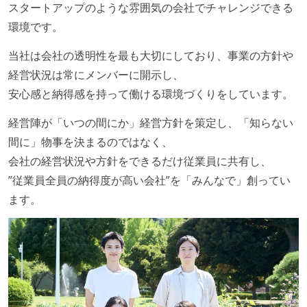
スタートアップのような雰囲気の会社でチャレンジできる
環境です。
アジャイル実践状況
1ヶ月以下の短い期間でのイテレーション開発を実践
当社は会社の透明性を最も大切にしており、事業の方針や
している
経営状況は常にメンバーに開示し、
安心感と納得感を持って働ける環境づくりをしています。
労働環境の自由度
経営陣が「いつの間にか」経営方針を策定し、「知らない
オフィスへの通勤圏内であればフルリモートできる
間に」物事を決まるのではなく、
週4日リモート勤務のハイブリットワーク（週1出社）
会社の経営状況や方針をできるだけ従業員に共有し、
週3日リモート勤務のハイブリットワーク（週2出社）
”従業員全員の納得度が高い会社”を「みんなで」創ってい
週2日リモート勤務のハイブリットワーク（週3出社）
ます。
業務時間中に中抜けできる制度がある
2年以内に未就学児を子育てしながら働いていたエン
ジニアがいる
フレックスタイム制または裁量労働制を採用している
職業安定法に対応する記載事項