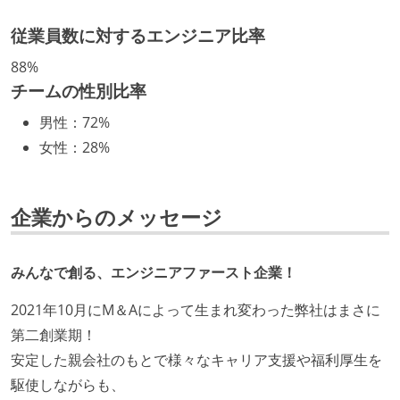
マネージャーやCTOと高頻度（月1程度）でキャリアに
ついて話す場が設けられている
従業員数に対するエンジニア比率
年収800万円以上のエンジニアに、マネジメントの役
88%
割を持たない人がいる
チームの性別比率
技術カルチャー
男性
：
72%
女性
：
28%
CTO またはそれに準じる、技術やワークフローの標準
化を行う役割の人・部門が存在する
Slack等で、最新技術の良し悪しをメンバーがよく会話
企業からのメッセージ
している
開発メンバーの裁量
みんなで創る、エンジニアファースト企業！
タスクの見積もりは、実装を担当するメンバーが中心
2021年10月にM＆Aによって生まれ変わった弊社はまさに
となって行う
第二創業期！
全体のスケジュール管理は、途中の成果を随時確認し
安定した親会社のもとで様々なキャリア支援や福利厚生を
ながら、納期または盛り込む機能を柔軟に調整する形
駆使しながらも、
で行う