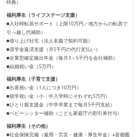
特典）
福利厚生（ライフステージ支援）
■入社時転居サポート（上限10万円／地方からの転居で
引っ越し代補助）
■借り上げ社宅（法人名義で契約可能）
■奨学金返済支援（月5千円の代行支払い）
■企業型確定拠出年金（毎月3～5千円を会社補助）
■結婚祝い金（5万円）
福利厚生（子育て支援）
■出産祝い金（1人につき10万円）
■就学祝い金（小・中入学時にそれぞれ5万円）
■ひとり親支援金（中学卒業まで毎月5千円支給）
■ベビーシッター補助（こども家庭庁の割引券付与）
福利厚生（その他）
■社会保険完備（雇用・労災・健康・厚生年金）※首都圏