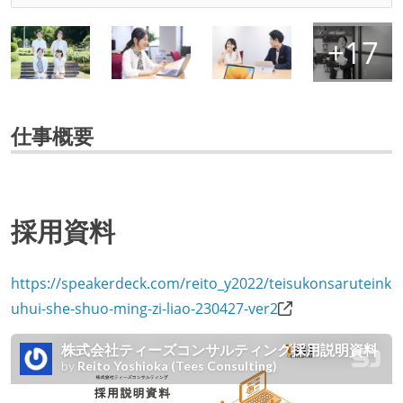
仕事概要
採用資料
https://speakerdeck.com/reito_y2022/teisukonsaruteink
uhui-she-shuo-ming-zi-liao-230427-ver2