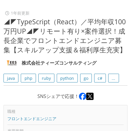
1年前更新
◢◤TypeScript（React）／平均年収100
万円UP◢◤リモート有り×案件選択！成
長企業でフロントエンドエンジニア募
集【スキルアップ支援＆福利厚生充実】
株式会社ティーズコンサルティング
java
php
ruby
python
go
c#
...
SNSシェアで応援！
職種
フロントエンドエンジニア
雇用形態