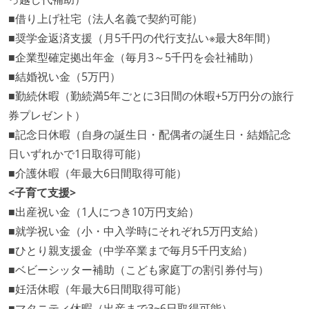
■借り上げ社宅（法人名義で契約可能）
■奨学金返済支援（月5千円の代行支払い※最大8年間）
■企業型確定拠出年金（毎月3～5千円を会社補助）
■結婚祝い金（5万円）
■勤続休暇（勤続満5年ごとに3日間の休暇+5万円分の旅行
券プレゼント）
■記念日休暇（自身の誕生日・配偶者の誕生日・結婚記念
日いずれかで1日取得可能）
■介護休暇（年最大6日間取得可能）
<子育て支援>
■出産祝い金（1人につき10万円支給）
■就学祝い金（小・中入学時にそれぞれ5万円支給）
■ひとり親支援金（中学卒業まで毎月5千円支給）
■ベビーシッター補助（こども家庭丁の割引券付与）
■妊活休暇（年最大6日間取得可能）
■マタニティ休暇（出産まで3~6日取得可能）