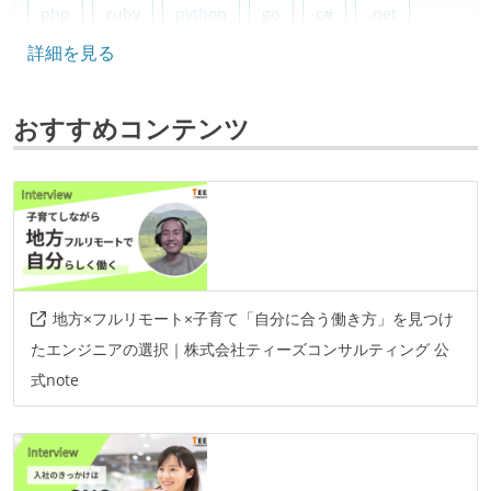
php
ruby
python
go
c#
.net
詳細を見る
java
typescript
node.js
フレームワーク
おすすめコンテンツ
spring
ruby-on-rails
django
laravel
react
vue.js
react.js
データベース
postgresql
sql-server
oracle
mysql
ソースコード管理
地方×フルリモート×子育て「自分に合う働き方」を見つけ
git
たエンジニアの選択｜株式会社ティーズコンサルティング 公
式note
プロジェクト管理
github
情報共有ツール