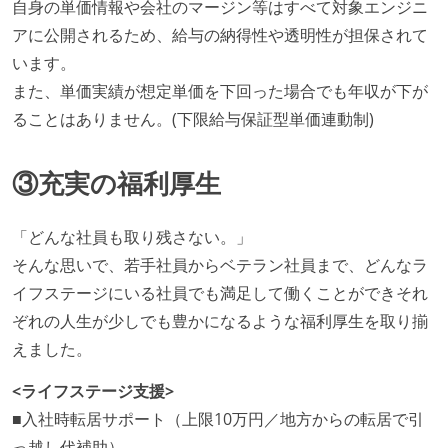
自身の単価情報や会社のマージン等はすべて対象エンジニ
アに公開されるため、給与の納得性や透明性が担保されて
います。
また、単価実績が想定単価を下回った場合でも年収が下が
ることはありません。(下限給与保証型単価連動制)
③充実の福利厚生
「どんな社員も取り残さない。」
そんな思いで、若手社員からベテラン社員まで、どんなラ
イフステージにいる社員でも満足して働くことができそれ
ぞれの人生が少しでも豊かになるような福利厚生を取り揃
えました。
<ライフステージ支援>
■入社時転居サポート（上限10万円／地方からの転居で引
っ越し代補助）