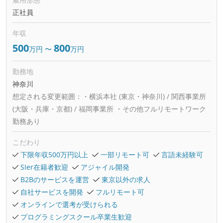
正社員
年収
500
800
万円
〜
万円
勤務地
神奈川
想定される変更範囲：
・横浜本社 (東京・神奈川) / 関西事業所
(大阪・兵庫・京都) / 福岡事業所 ・その他フルリモートワーク
勤務あり
こだわり
下限年収500万円以上
一部リモート可
言語未経験可
SIer在籍者歓迎
アジャイル開発
B2Bのサービスを運営
東京以外の求人
自社サービスを開発
フルリモート可
オンラインで選考が受けられる
プログラミングスクール卒業生歓迎