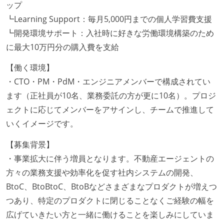
ップ
本番にデプロイされるコードには、全てコードレビュ
┗Learning Support：毎月5,000円までの個人学習費支援
ーまたはペアプログラミングを実施している
┗開発環境サポート：入社時に好きな労働環境構築のため
「リファクタリングは随時行われるべき」という価値
に最大10万円分の購入費を支給
観をメンバー全員が共有しており、日常的に実施して
【働く環境】
いる
・CTO・PM・PdM・エンジニアメンバーで構成されてい
何らかのコーディング規約をチーム全体で遵守するよ
ます（正社員が10名、業務委託の方が更に10名）。プロジ
うにしている
ェクトに応じてメンバーをアサインし、チームで推進して
提出されたコードには自動的にリグレッションテスト
いくイメージです。
が実行される環境が構築されている
テストの実施度
【募集背景】
・事業拡大に伴う増員となります。不動産エージェントの
機能の実装と同時にテストコードを記述している
方々の業務支援や効率化を促す社内システムの開発、
アジャイル実践状況
BtoC、BtoBtoC、BtoBなどさまざまなプロダクトが増えつ
つあり、特定のプロダクトに閉じることなくご経験の幅を
1ヶ月以下の短い期間でのイテレーション開発を実践
広げていきたい方と一緒に働けることを楽しみにしていま
している