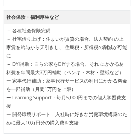
Code）の環境が整備されている
オープンな情報共有
社会保険・福利厚生など
KPI などチームの目標・実績値について、メンバーの
－ 各種社会保険完備
誰もがいつでも閲覧可能になっている
－ 社宅借り上げ：住まいが賃貸の場合、法人契約 の上
家賃を給与から天引きし、 住民税・所得税の削減が可能
労働環境の自由度
に
フレックスタイム制または裁量労働制を採用している
－ DYI補助：自らの家をDIYする場合、それ にかかる材
料費を年間最大3万円補助（ペンキ・木材・壁紙など）
メンバーの多様性
ー 家事代行補助：家事代行サービスの利用にかかる料金
外国籍の開発メンバーがいる
を一部補助（月間1万円を上限）
ー Learning Support：毎月5,000円までの個人学習費支
待遇・福利厚生
援
入社時には、各自希望のスペックの PC やディスプレ
ー 開発環境サポート：入社時に好きな労働環境構築のた
イが支給される
めに最大10万円分の購入費を支給
職業安定法に対応する記載事項