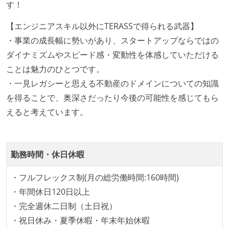
す！
デイリーでスタンドアップミーティング、またはそれ
に準じるチーム内の打ち合わせを行っている
【エンジニアスキル以外にTERASSで得られる武器】
イテレーションの最後などに、定期的にチームでふり
・事業の成長幅に勢いがあり、スタートアップならではの
かえりミーティングを行っている
ダイナミズムやスピード感・変動性を体感していただける
タスク見積もりの単位には絶対量（人日など）ではな
ことは魅力のひとつです。
く相対ポイントを用い、極力複数人の意見を調整する
・一見レガシーと思える不動産のドメインについての知識
形で行っている
を得ることで、奥深さだったり今後の可能性を感じてもら
継続的なデプロイ（デリバリー）を行っている
えると考えています。
ワークフローの整備
全てのコードをバージョン管理ツールで管理している
勤務時間・休日休暇
各メンバーが実装したコードのマージは Pull Request
・フルフレックス制(月の総労働時間:160時間)
ベースで行われる
・年間休日120日以上
自動（＝システム化され、1コマンドで実行できる）
・完全週休二日制（土日祝）
ビルド、自動デプロイ環境が整備されている
・祝日休み・夏季休暇・年末年始休暇
コードによるインフラ構成管理（Infrastructure as