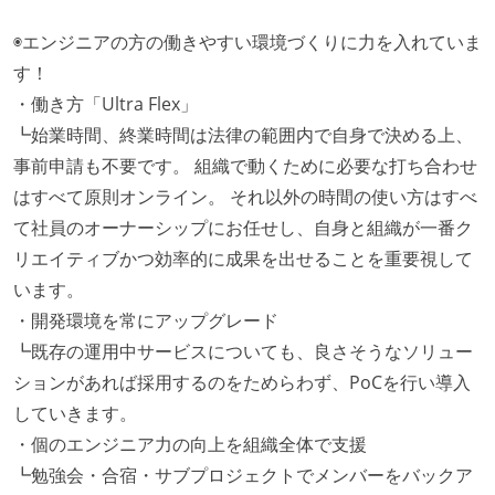
ング部門の人間が経営に参加している
◉エンジニアの方の働きやすい環境づくりに力を入れていま
開発メンバーの裁量
す！
OS やエディタ、IDE といった個人の環境は、各自の責
・働き方「Ultra Flex」
任で好きなものを使うことができる
┗始業時間、終業時間は法律の範囲内で自身で決める上、
企画を決定する場に、実装を担当する開発メンバーが
事前申請も不要です。 組織で動くために必要な打ち合わせ
参加している
はすべて原則オンライン。 それ以外の時間の使い方はすべ
タスクの見積もりは、実装を担当するメンバーが中心
て社員のオーナーシップにお任せし、自身と組織が一番ク
となって行う
リエイティブかつ効率的に成果を出せることを重要視して
全体のスケジュール管理は、途中の成果を随時確認し
います。
ながら、納期または盛り込む機能を柔軟に調整する形
・開発環境を常にアップグレード
で行う
┗既存の運用中サービスについても、良さそうなソリュー
プロダクトの開発言語やフレームワークなど主要な構
ションがあれば採用するのをためらわず、PoCを行い導入
成技術は、基本的に最新版より1年以上ビハインドし
していきます。
ていない
・個のエンジニア力の向上を組織全体で支援
┗勉強会・合宿・サブプロジェクトでメンバーをバックア
コード品質向上のための取り組み