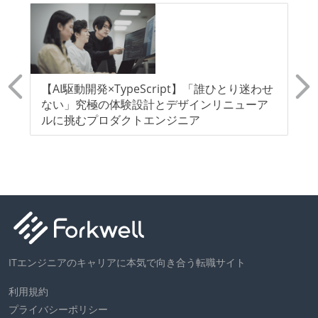
医
【AI駆動開発×TypeScript】「誰ひとり迷わせ
【
角
ない」究極の体験設計とデザインリニューア
ス
携
ルに挑むプロダクトエンジニア
C
ITエンジニアのキャリアに本気で向き合う転職サイト
利用規約
プライバシーポリシー