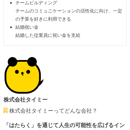
チームビルディング
ドキュメントの整備やペアプロ、モブワークなど、ナ
チームのコミュニケーションの活性化に向け、一定
レッジの共有を積極的に行っている（属人性を減らす
の予算を好きに利用できる
取り組みをしている）
結婚祝い金
労働環境の自由度
結婚した従業員に祝い金を支給
フレックスタイム制または裁量労働制を採用している
待遇・福利厚生
ストックオプションまたは自社株購入支援制度がある
職業安定法に対応する記載事項
受動喫煙防止措置：屋内禁煙（屋内に喫煙可能室設
株式会社タイミー
置）
株式会社タイミー
ってどんな会社？
「はたらく」を通じて人生の可能性を広げるイン