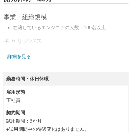
事業・組織規模
在籍しているエンジニアの人数：100名以上
キャリアパス
エンジニアの人事評価にエンジニア経験者が関わって
詳細を見る
いる
技術カルチャー
勤務時間・休日休暇
CTO またはそれに準じる、技術やワークフローの標準
化を行う役割の人・部門が存在する
雇用形態
取締役（社内）または執行役員として、エンジニアリ
正社員
ング部門の人間が経営に参加している
契約期間
社外から登壇を依頼・指名を受けるようなエンジニア
試用期間：3か月
が在籍している
※試用期間中の待遇変化はありません。