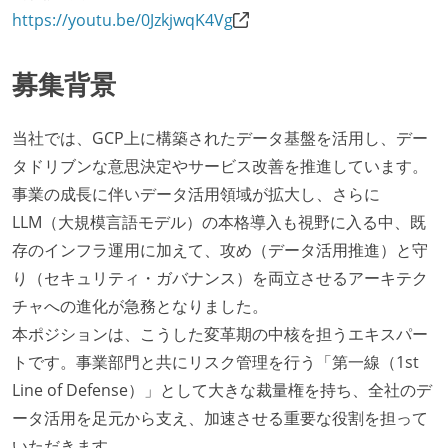
https://youtu.be/0JzkjwqK4Vg
募集背景
当社では、GCP上に構築されたデータ基盤を活用し、デー
タドリブンな意思決定やサービス改善を推進しています。
事業の成長に伴いデータ活用領域が拡大し、さらに
LLM（大規模言語モデル）の本格導入も視野に入る中、既
存のインフラ運用に加えて、攻め（データ活用推進）と守
り（セキュリティ・ガバナンス）を両立させるアーキテク
チャへの進化が急務となりました。
本ポジションは、こうした変革期の中核を担うエキスパー
トです。事業部門と共にリスク管理を行う「第一線（1st
Line of Defense）」として大きな裁量権を持ち、全社のデ
ータ活用を足元から支え、加速させる重要な役割を担って
いただきます。