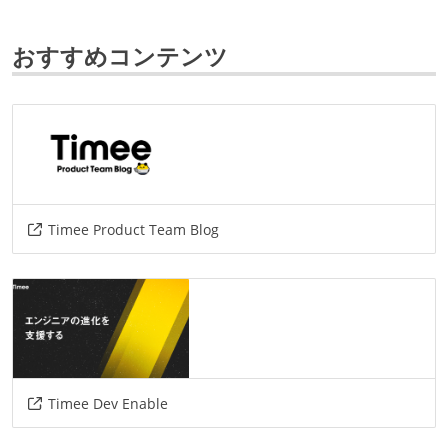
google-cloud-platform
おすすめコンテンツ
その他、現場で使われている技術
言語
python
lookml
r
データベース
Timee Product Team Blog
embulk
google-bigquery
その他
trocco
fivetram
redash
looker-studio
terraform--looker
sql
Timee Dev Enable