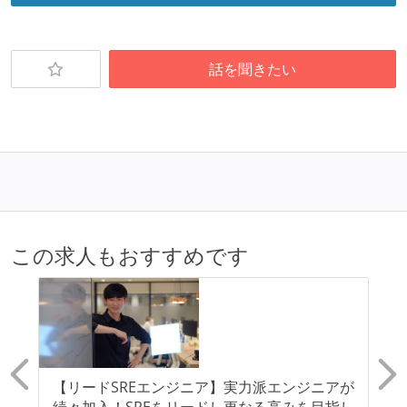
話を聞きたい
この求人もおすすめです
A
【リードSREエンジニア】実力派エンジニアが
【
終わ
続々加入！SREをリードし更なる高みを目指し
ン