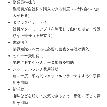
従業員持株会
く相対ポイントを用い、極力複数人の意見を調整する
従業員が自社株を購入できる制度（※持株会への加
形で行っている
入が必要）
継続的なデプロイ（デリバリー）を行っている
ダブルタイミーデイ
ワークフローの整備
社員がタイミーアプリを利用して働いた場合、報酬
額を上乗せ（上限有り）
全てのコードをバージョン管理ツールで管理している
書籍購入
各メンバーが実装したコードのマージは Pull Request
業界知識を深めるに必要な書籍を会社が購入
ベースで行われる
セミナー費用補助
自動（＝システム化され、1コマンドで実行できる）
業務に必要なセミナー参加費を補助
ビルド、自動デプロイ環境が整備されている
シャッフルランチ費用補助
コードによるインフラ構成管理（Infrastructure as
週に一度、部署間シャッフルでランチをする食事費
Code）の環境が整備されている
用を補助
オープンな情報共有
部活動
趣味などを通じて交流できるよう、活動に応じて費
KPI などチームの目標・実績値について、メンバーの
用を補助
誰もがいつでも閲覧可能になっている