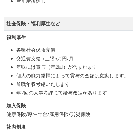
産前産後休暇
何らかのコーディング規約をチーム全体で遵守するよ
うにしている
社会保険・福利厚生など
テストの実施度
福利厚生
ほとんどのプロダクトコードに単体テストを記述、実
施している
各種社会保険完備
機能の実装と同時にテストコードを記述している
交通費支給 ※上限5万円/月
年収には賞与（年2回）が含まれます
アジャイル実践状況
個人の能力発揮によって賞与の金額は変動します。
1ヶ月以下の短い期間でのイテレーション開発を実践
前職年収考慮いたします
している
年2回の人事考課にて給与改定があります
デイリーでスタンドアップミーティング、またはそれ
加入保険
に準じるチーム内の打ち合わせを行っている
健康保険/厚生年金/雇用保険/労災保険
イテレーションの最後などに、定期的にチームでふり
かえりミーティングを行っている
社内制度
タスク見積もりの単位には絶対量（人日など）ではな