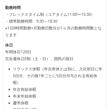
エンジニアが自発的に外部のイベントやカンファレン
スに登壇している
勤務時間
Slack等で、最新技術の良し悪しをメンバーがよく会話
・フレックスタイム制（コアタイム11:00〜15:30）
している
・標準勤務時間 9:30～18:30
※1日8時間勤務×月勤務日数分が1ヶ月の勤務時間数とな
開発メンバーの裁量
ります
OS やエディタ、IDE といった個人の環境は、各自の責
休日
任で好きなものを使うことができる
年間休日120日
企画を決定する場に、実装を担当する開発メンバーが
完全週休2日制（土・日）、国民の祝日
参加している
タスクの見積もりは、実装を担当するメンバーが中心
リラックス休暇（年次有休とは別に、入社初日に年
となって行う
5日分、その後1年ごとに5日分付与される有給休
全体のスケジュール管理は、途中の成果を随時確認し
暇）
ながら、納期または盛り込む機能を柔軟に調整する形
年次有給休暇
で行う
年末年始休暇
慶弔休暇
コード品質向上のための取り組み