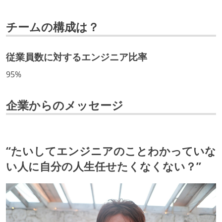
azure
aws
android
ios
linux
unix
技術カルチャー
チームの構成は？
windows
redshift
CTO またはそれに準じる、技術やワークフローの標準
化を行う役割の人・部門が存在する
従業員数に対するエンジニア比率
取締役（社内）または執行役員として、エンジニアリ
95%
ング部門の人間が経営に参加している
経営トップがエンジニア出身、または現役のエンジニ
企業からのメッセージ
アである
エンジニアが自発的に外部のイベントやカンファレン
スに登壇している
“たいしてエンジニアのことわかっていな
最新技術を追いかけるための社内勉強会が定期開催さ
れ、参加者が自主的に参加している
い人に自分の人生任せたくなくない？”
Slack等で、最新技術の良し悪しをメンバーがよく会話
している
開発メンバーの裁量