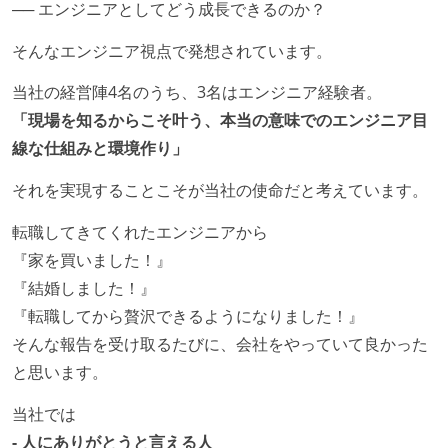
── エンジニアとしてどう成長できるのか？
「リファクタリングは随時行われるべき」という価値
観をメンバー全員が共有しており、日常的に実施して
そんなエンジニア視点で発想されています。
いる
当社の経営陣4名のうち、3名はエンジニア経験者。
何らかのコーディング規約をチーム全体で遵守するよ
「現場を知るからこそ叶う、本当の意味でのエンジニア目
うにしている
線な仕組みと環境作り」
提出されたコードには自動的にリグレッションテスト
が実行される環境が構築されている
それを実現することこそが当社の使命だと考えています。
コード品質評価ツールを導入して、メンバーが常に確
転職してきてくれたエンジニアから
認できるようにしている
『家を買いました！』
テストの実施度
『結婚しました！』
『転職してから贅沢できるようになりました！』
ほとんどのプロダクトコードに単体テストを記述、実
そんな報告を受け取るたびに、会社をやっていて良かった
施している
と思います。
ほとんどの機能に受け入れテストを記述、実施してい
る
当社では
機能の実装と同時にテストコードを記述している
- 人にありがとうと言える人