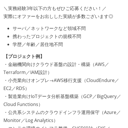
＼実務経験3年以下の方もぜひご応募ください！／
実際にオファーをお出しした実績が多数ございます◎
サーバ／ネットワークなど領域不問
携わったプロジェクトの規模不問
学歴／年齢／居住地不問
【プロジェクト例】
・金融機関向けクラウド基盤の設計・構築（AWS／
Terraform／IAM設計）
・小売業向けオンプレ→AWS移行支援（CloudEndure／
EC2／RDS）
・製造業向けIoTデータ分析基盤構築（GCP／BigQuery／
Cloud Functions）
・公共系システムのクラウドインフラ運用保守（Azure／
Monitor／Log Analytics）