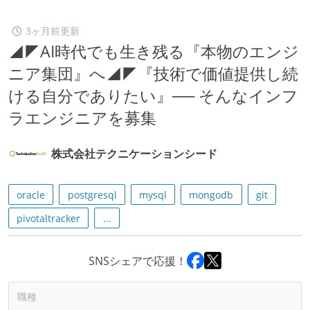
3ヶ月前更新
◢◤AI時代でも生き残る『本物のエンジ
ニア集団』へ◢◤『技術で価値提供し続
ける自分でありたい』── そんなインフ
ラエンジニアを募集
株式会社テクニケーションシード
oracle
postgresql
mysql
mongodb
git
pivotaltracker
...
SNSシェアで応援！
職種