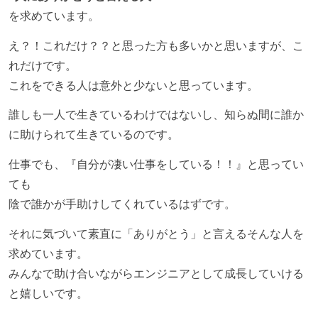
想定される複数環境での品質チェックを義務づけてい
を求めています。
る
え？！これだけ？？と思った方も多いかと思いますが、こ
アジャイル実践状況
れだけです。
これをできる人は意外と少ないと思っています。
1ヶ月以下の短い期間でのイテレーション開発を実践
している
誰しも一人で生きているわけではないし、知らぬ間に誰か
デイリーでスタンドアップミーティング、またはそれ
に助けられて生きているのです。
に準じるチーム内の打ち合わせを行っている
仕事でも、『自分が凄い仕事をしている！！』と思ってい
イテレーションの最後などに、定期的にチームでふり
ても
かえりミーティングを行っている
陰で誰かが手助けしてくれているはずです。
タスク見積もりの単位には絶対量（人日など）ではな
く相対ポイントを用い、極力複数人の意見を調整する
それに気づいて素直に「ありがとう」と言えるそんな人を
形で行っている
求めています。
継続的なデプロイ（デリバリー）を行っている
みんなで助け合いながらエンジニアとして成長していける
と嬉しいです。
ワークフローの整備