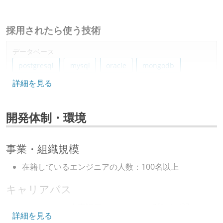
採用されたら使う技術
データベース
postgresql
mysql
oracle
mongodb
詳細を見る
ソースコード管理
git
開発体制・環境
プロジェクト管理
github
pivotaltracker
事業・組織規模
情報共有ツール
在籍しているエンジニアの人数：100名以上
qiita-team
hipchat
slack
キャリアパス
その他
エンジニアの人事評価にエンジニア経験者が関わって
詳細を見る
amazon-web-services
vmware
cisco
gcp
いる