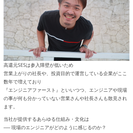
OS やエディタ、IDE といった個人の環境は、各自の責
任で好きなものを使うことができる
企画を決定する場に、実装を担当する開発メンバーが
参加している
タスクの見積もりは、実装を担当するメンバーが中心
となって行う
全体のスケジュール管理は、途中の成果を随時確認し
ながら、納期または盛り込む機能を柔軟に調整する形
高還元SESは参入障壁が低いため
で行う
営業上がりの社長や、投資目的で運営している企業がここ
プロダクトの開発言語やフレームワークなど主要な構
数年で増えており
成技術は、基本的に最新版より1年以上ビハインドし
『エンジニアファースト』といいつつ、エンジニアや現場
ていない
の事が何も分かっていない営業さんや社長さんも散見され
ます。
コード品質向上のための取り組み
当社が提供するあらゆる仕組み・文化は
本番にデプロイされるコードには、全てコードレビュ
── 現場のエンジニアがどのように感じるのか？
ーまたはペアプログラミングを実施している