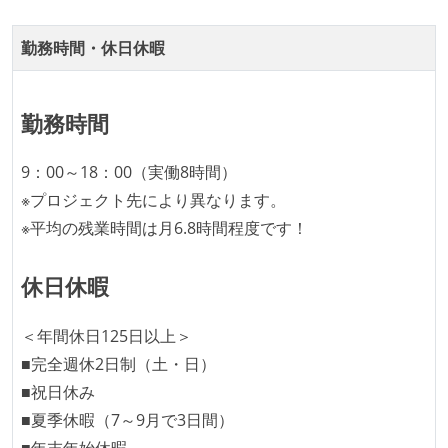
全てのコードをバージョン管理ツールで管理している
各メンバーが実装したコードのマージは Pull Request
勤務時間・休日休暇
ベースで行われる
自動（＝システム化され、1コマンドで実行できる）
ビルド、自動デプロイ環境が整備されている
勤務時間
コードによるインフラ構成管理（Infrastructure as
9：00～18：00（実働8時間）
Code）の環境が整備されている
※プロジェクト先により異なります。
オープンな情報共有
※平均の残業時間は月6.8時間程度です！
KPI などチームの目標・実績値について、メンバーの
休日休暇
誰もがいつでも閲覧可能になっている
ドキュメントの整備やペアプロ、モブワークなど、ナ
＜年間休日125日以上＞
レッジの共有を積極的に行っている（属人性を減らす
■完全週休2日制（土・日）
取り組みをしている）
■祝日休み
メンバーの多様性
■夏季休暇（7～9月で3日間）
■年末年始休暇
外国籍の開発メンバーがいる