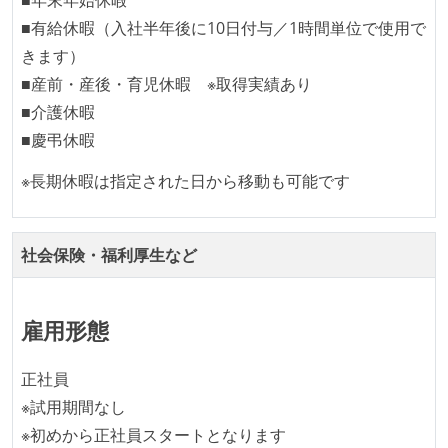
■有給休暇（入社半年後に10日付与／1時間単位で使用で
職業安定法に対応する記載事項
きます）
受動喫煙防止措置：屋内禁煙（屋内に喫煙可能室設
■産前・産後・育児休暇 ※取得実績あり
置）
■介護休暇
受動喫煙防止措置：屋内禁煙
■慶弔休暇
※長期休暇は指定された日から移動も可能です
社会保険・福利厚生など
雇用形態
正社員
※試用期間なし
※初めから正社員スタートとなります