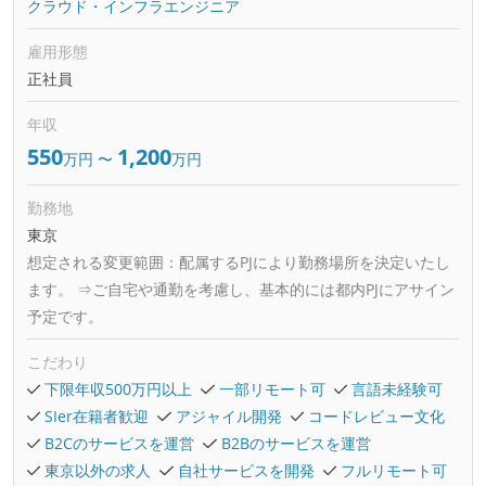
クラウド・インフラエンジニア
雇用形態
正社員
年収
550
1,200
万円
〜
万円
勤務地
東京
想定される変更範囲：
配属するPJにより勤務場所を決定いたし
ます。 ⇒ご自宅や通勤を考慮し、基本的には都内PJにアサイン
予定です。
こだわり
下限年収500万円以上
一部リモート可
言語未経験可
SIer在籍者歓迎
アジャイル開発
コードレビュー文化
B2Cのサービスを運営
B2Bのサービスを運営
東京以外の求人
自社サービスを開発
フルリモート可