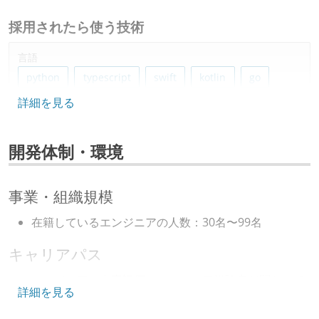
採用されたら使う技術
言語
python
typescript
swift
kotlin
go
詳細を見る
フレームワーク
django
react
開発体制・環境
プロジェクト管理
github
事業・組織規模
情報共有ツール
在籍しているエンジニアの人数：30名〜99名
slack
notion
キャリアパス
その他
エンジニアの人事評価にエンジニア経験者が関わって
詳細を見る
vue
aws
azure
google-workspace
いる
google-cloud