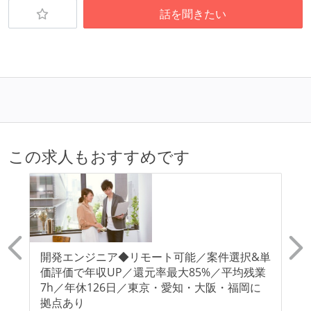
話を聞きたい
「勤務時間・休日休暇」に記載）
固定残業時間：月30時間分
試用期間：あり（3ヶ月間）
社会保険：各種社会保険完備（雇用・労災・健康・厚
生年金）
受動喫煙防止措置：屋内禁煙（屋内に喫煙可能室設
置）
この求人もおすすめです
開発エンジニア◆リモート可能／案件選択&単
ク
0フ
価評価で年収UP／還元率最大85%／平均残業
能
7h／年休126日／東京・愛知・大阪・福岡に
大
拠点あり
知