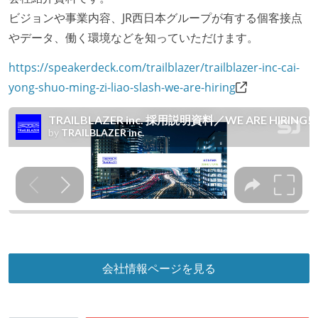
ツが公開されている
ビジョンや事業内容、JR西日本グループが有する個客接点
フレックスタイム制または裁量労働制を採用している
やデータ、働く環境などを知っていただけます。
メンバーの多様性
https://speakerdeck.com/trailblazer/trailblazer-inc-cai-
外国籍の開発メンバーがいる
yong-shuo-ming-zi-liao-slash-we-are-hiring
待遇・福利厚生
イベントへの業務参加やチケット負担など、会社とし
て、大規模カンファレンスへの参加を支援する制度が
ある
入社時には、各自希望のスペックの PC やディスプレ
イが支給される
職業安定法に対応する記載事項
会社情報ページを見る
労働契約期間：無期雇用
休日制度：完全週休2日制（土日祝休み）
フレックスタイム制の所定労働時間：その他（詳細は