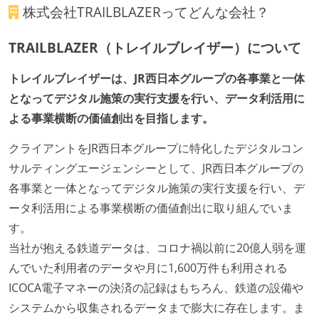
株式会社TRAILBLAZER
ってどんな会社？
デイリーでスタンドアップミーティング、またはそれ
に準じるチーム内の打ち合わせを行っている
TRAILBLAZER（トレイルブレイザー）について
イテレーションの最後などに、定期的にチームでふり
かえりミーティングを行っている
トレイルブレイザーは、JR西日本グループの各事業と一体
タスク見積もりの単位には絶対量（人日など）ではな
となってデジタル施策の実行支援を行い、データ利活用に
く相対ポイントを用い、極力複数人の意見を調整する
よる事業横断の価値創出を目指します。
形で行っている
クライアントをJR西日本グループに特化したデジタルコン
ワークフローの整備
サルティングエージェンシーとして、JR西日本グループの
全てのコードをバージョン管理ツールで管理している
各事業と一体となってデジタル施策の実行支援を行い、デ
各メンバーが実装したコードのマージは Pull Request
ータ利活用による事業横断の価値創出に取り組んでいま
ベースで行われる
す。
コードによるインフラ構成管理（Infrastructure as
当社が抱える鉄道データは、コロナ禍以前に20億人弱を運
Code）の環境が整備されている
んでいた利用者のデータや月に1,600万件も利用される
ICOCA電子マネーの決済の記録はもちろん、鉄道の設備や
オープンな情報共有
システムから収集されるデータまで膨大に存在します。ま