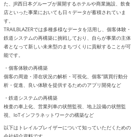
人事情報や秘匿性の高い内容を除いて、経営陣やマネ
た、JR西日本グループが展開するホテルや商業施設、飲食
ージャー以上の会議での議事録が社員にも公開されて
店といった事業においても日々データが蓄積されていま
いる
す。
KPI などチームの目標・実績値について、メンバーの
TRAILBLAZERでは多種多様なデータを活用し、個客体験・
誰もがいつでも閲覧可能になっている
鉄道システムの再構築に挑戦しており、自らが事業の主体
ドキュメントの整備やペアプロ、モブワークなど、ナ
者となって新しい未来型のまちづくりに貢献することが可
レッジの共有を積極的に行っている（属人性を減らす
能です。
取り組みをしている）
・個客体験の再構築
労働環境の自由度
個客の周遊・滞在状況の解析・可視化、個客”購買行動分
析・促進、良い体験を提供するためのアプリ開発など
日本国内であれば、居住地は問わずにフルリモートで
きる
・鉄道システムの再構築
業務時間中に中抜けできる制度がある
検査の車上化、営業列車の状態監視、地上設備の状態監
2年以内に未就学児を子育てしながら働いていたエン
視、IoTインフラネットワークの構築など
ジニアがいる
以下はトレイルブレイザーについて知っていただくための
子育て中のエンジニアが、働き方を紹介したコンテン
会社紹介資料です。