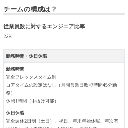
社内で、バックエンドチームからSREチームへの異動
チームの構成は？
など、キャリア形成を目的とした職域を超えての積極
的な異動が推奨され、実施されている
年収800万円以上のエンジニアに、マネジメントの役
従業員数に対するエンジニア比率
割を持たない人がいる
22%
技術カルチャー
CTO またはそれに準じる、技術やワークフローの標準
勤務時間・休日休暇
化を行う役割の人・部門が存在する
勤務時間
社外から登壇を依頼・指名を受けるようなエンジニア
完全フレックスタイム制
が在籍している
コアタイムの設定はなし（月間営業日数×7時間45分勤
エンジニアが自発的に外部のイベントやカンファレン
務）
スに登壇している
休憩1時間（中抜け可能）
最新技術を追いかけるための社内勉強会が定期開催さ
れ、参加者が自主的に参加している
休日休暇
Slack等で、最新技術の良し悪しをメンバーがよく会話
完全週休2日制（土日）、祝日、年末年始休暇、年次有
している