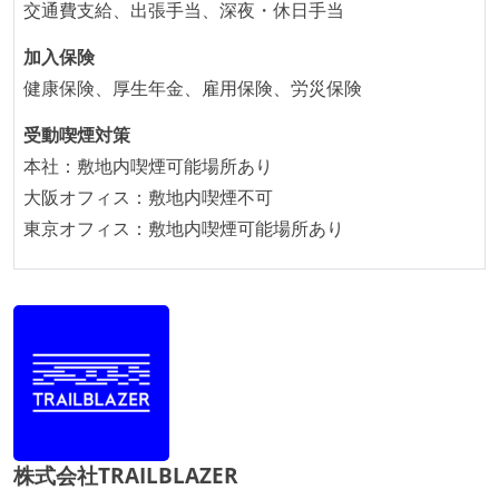
交通費支給、出張手当、深夜・休日手当
ながら、納期または盛り込む機能を柔軟に調整する形
加入保険
で行う
健康保険、厚生年金、雇用保険、労災保険
コード品質向上のための取り組み
受動喫煙対策
本番にデプロイされるコードには、全てコードレビュ
本社：敷地内喫煙可能場所あり
ーまたはペアプログラミングを実施している
大阪オフィス：敷地内喫煙不可
何らかのコーディング規約をチーム全体で遵守するよ
東京オフィス：敷地内喫煙可能場所あり
うにしている
テストの実施度
ほとんどの機能に受け入れテストを記述、実施してい
る
想定される複数環境での品質チェックを義務づけてい
る
アジャイル実践状況
株式会社TRAILBLAZER