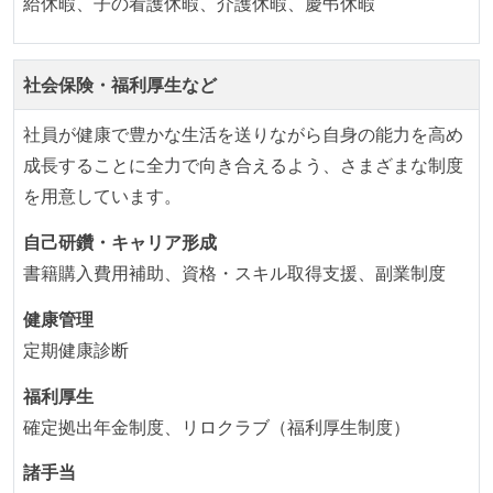
給休暇、子の看護休暇、介護休暇、慶弔休暇
開発メンバーの裁量
社会保険・福利厚生など
設計・実装から運用までを同じ開発チームが担い、フ
ロントエンド、バックエンド、インフラといった役割
社員が健康で豊かな生活を送りながら自身の能力を高め
の境界を超えて、個人が必要な範囲にまで染み出して
成長することに全力で向き合えるよう、さまざまな制度
いく姿勢が根付いている
を用意しています。
1年以内に、技術負債を解消するためのプロジェクト
や、古くなったツールのリプレイスプロジェクトがボ
自己研鑽・キャリア形成
トムアップで実施されたことがある
書籍購入費用補助、資格・スキル取得支援、副業制度
OS やエディタ、IDE といった個人の環境は、各自の責
健康管理
任で好きなものを使うことができる
定期健康診断
企画を決定する場に、実装を担当する開発メンバーが
参加している
福利厚生
タスクの見積もりは、実装を担当するメンバーが中心
確定拠出年金制度、リロクラブ（福利厚生制度）
となって行う
諸手当
全体のスケジュール管理は、途中の成果を随時確認し