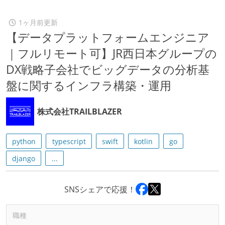
1ヶ月前更新
【データプラットフォームエンジニア
｜フルリモート可】JR西日本グループの
DX戦略子会社でビッグデータの分析基
盤に関するインフラ構築・運用
株式会社TRAILBLAZER
python
typescript
swift
kotlin
go
django
...
SNSシェアで応援！
職種