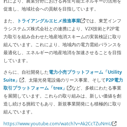
れにより、農業分野における再生可能エネルギーの活用を
促進し、地域社会への貢献を目指しています。
また、
トライアングルエヒメ推進事業
では、東芝インフ
ラシステムズ株式会社との連携により、V2X技術とP2P電
力取引を組み合わせた地産地消スキームの実装検証に取り
組んでいます。これにより、地域内の電力需給バランスを
最適化し、エネルギーの地産地消を加速させることを目指
しています。
さらに、自社開発した
電力小売プラットフォーム「Utility
Suite」
、太陽光発電設備のリース事業、そして
P2P電力
取引プラットフォーム「trex」
など、多岐にわたる事業
を展開しています。これらの取り組みは、新しい価値を創
造し続ける挑戦でもあり、新規事業開発にも積極的に取り
組んでいます。
https://www.youtube.com/watch?v=Ak2CcTZuNmU