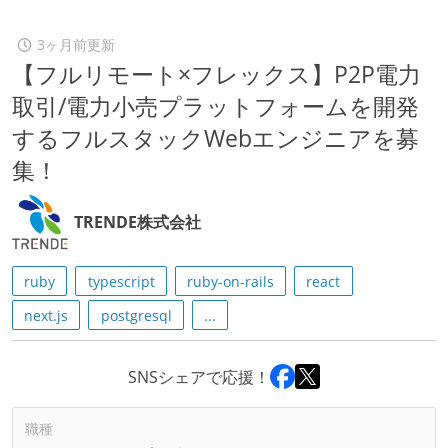
3ヶ月前更新
【フルリモート×フレックス】P2P電⼒
取引/電⼒小売プラットフォームを開発
するフルスタックWebエンジニアを募
集！
TRENDE株式会社
ruby
typescript
ruby-on-rails
react
next.js
postgresql
...
SNSシェアで応援！
職種