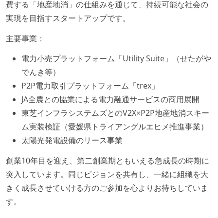
費する「地産地消」の仕組みを通じて、持続可能な社会の
1年以内に、技術負債を解消するためのプロジェクト
実現を目指すスタートアップです。
や、古くなったツールのリプレイスプロジェクトがボ
トムアップで実施されたことがある
主要事業：
OS やエディタ、IDE といった個人の環境は、各自の責
電力小売プラットフォーム「Utility Suite」（せたがや
任で好きなものを使うことができる
でんき等）
企画を決定する場に、実装を担当する開発メンバーが
P2P電力取引プラットフォーム「trex」
参加している
JA全農との協業による電力融通サービスの商用展開
タスクの見積もりは、実装を担当するメンバーが中心
東芝インフラシステムズとのV2X×P2P地産地消スキー
となって行う
ム実装検証（愛媛県トライアングルエヒメ推進事業）
全体のスケジュール管理は、途中の成果を随時確認し
太陽光発電設備のリース事業
ながら、納期または盛り込む機能を柔軟に調整する形
で行う
創業10年目を迎え、第二創業期ともいえる急成長の時期に
プロダクトの開発言語やフレームワークなど主要な構
突入しています。同じビジョンを共有し、一緒に組織を大
成技術は、基本的に最新版より1年以上ビハインドし
きく成長させていける方のご参加を心よりお待ちしていま
ていない
す。
コード品質向上のための取り組み