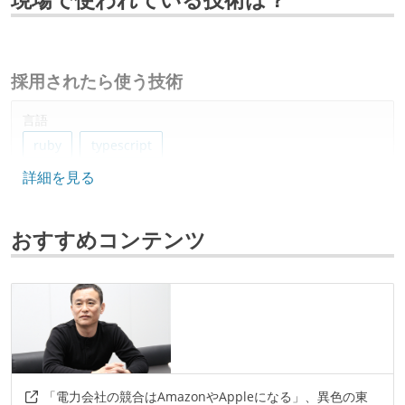
採用されたら使う技術
言語
ruby
typescript
詳細を見る
フレームワーク
ruby-on-rails
react
next.js
おすすめコンテンツ
データベース
postgresql
redis
ソースコード管理
git
プロジェクト管理
「電力会社の競合はAmazonやAppleになる」、異色の東