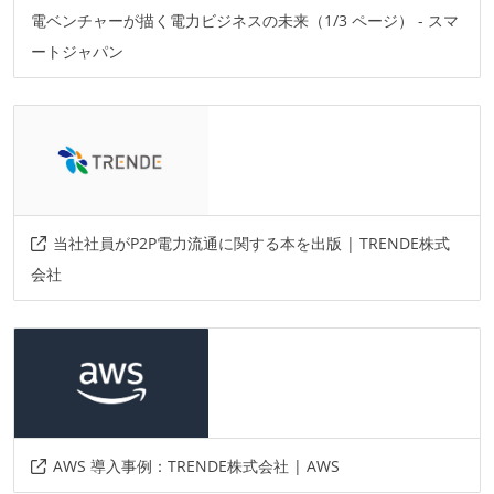
github
電ベンチャーが描く電力ビジネスの未来（1/3 ページ） - スマ
ートジャパン
情報共有ツール
slack
notion
AIツール
claude-code
その他
当社社員がP2P電力流通に関する本を出版 | TRENDE株式
rollbar
circleci
github-actions
docker
会社
ansible
terraform
copilot
aws
その他、現場で使われている技術
言語
java
golang
solidity
c
php
rust
AWS 導入事例：TRENDE株式会社 | AWS
python