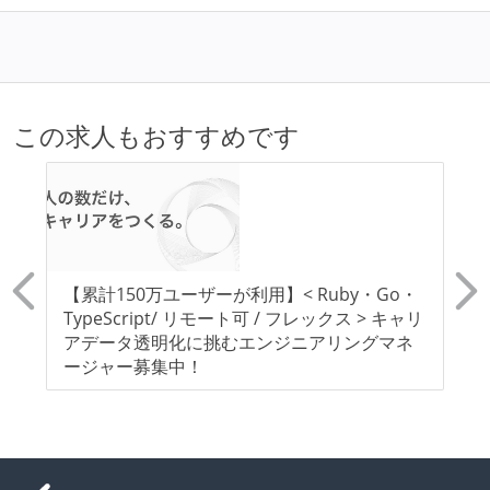
この求人もおすすめです
わせ
【累計150万ユーザーが利用】< Ruby・Go・
日
ア
TypeScript/ リモート可 / フレックス > キャリ
用
アデータ透明化に挑むエンジニアリングマネ
参
ージャー募集中！
日