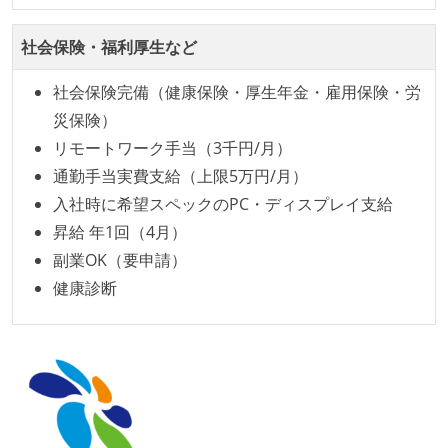
機能の実装と同時にテストコードを記述している
アジャイル実践状況
社会保険・福利厚生など
1ヶ月以下の短い期間でのイテレーション開発を実践
社会保険完備（健康保険・厚生年金・雇用保険・労
している
災保険）
デイリーでスタンドアップミーティング、またはそれ
リモートワーク手当（3千円/月）
に準じるチーム内の打ち合わせを行っている
通勤手当実費支給（上限5万円/月）
イテレーションの最後などに、定期的にチームでふり
入社時に希望スペックのPC・ディスプレイ支給
かえりミーティングを行っている
昇給 年1回（4月）
タスク見積もりの単位には絶対量（人日など）ではな
副業OK（要申請）
く相対ポイントを用い、極力複数人の意見を調整する
健康診断
形で行っている
継続的なデプロイ（デリバリー）を行っている
ワークフローの整備
全てのコードをバージョン管理ツールで管理している
各メンバーが実装したコードのマージは Pull Request