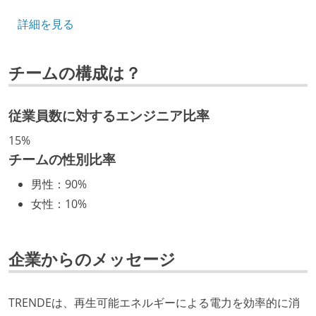
5年以内に10億円以上の資金調達を実施している
詳細を見る
キャリアパス
チームの構成は？
年収800万円以上のエンジニアに、マネジメントの役
割を持たない人がいる
従業員数に対するエンジニア比率
技術カルチャー
15%
Slack等で、最新技術の良し悪しをメンバーがよく会話
チームの性別比率
している
男性
：
90%
英語でコミュニケーションとる機会が社内にある
女性
：
10%
開発メンバーの裁量
設計・実装から運用までを同じ開発チームが担い、フ
企業からのメッセージ
ロントエンド、バックエンド、インフラといった役割
の境界を超えて、個人が必要な範囲にまで染み出して
TRENDEは、再生可能エネルギーによる電力を効率的に消
いく姿勢が根付いている