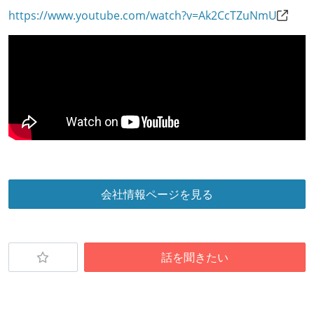
労働契約期間：無期雇用
https://www.youtube.com/watch?v=Ak2CcTZuNmU
給与形態：賞与なし
給与形態：年俸制
休日制度：完全週休2日制（土日祝休み）
休憩時間：1時間
フレックスタイム制の所定労働時間：1日平均8時間相
当
【フレックスタイム制を適応している】
固定残業時間：月45時間分
試用期間：あり（3ヶ月間）
会社情報ページを見る
社会保険：各種社会保険完備（雇用・労災・健康・厚
生年金）
受動喫煙防止措置：屋内禁煙（屋内に喫煙可能室設
話を聞きたい
置）