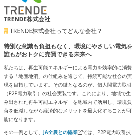
ベースで行われる
自動（＝システム化され、1コマンドで実行できる）
TRENDE株式会社
ビルド、自動デプロイ環境が整備されている
TRENDE株式会社
ってどんな会社？
コードによるインフラ構成管理（Infrastructure as
Code）の環境が整備されている
特別な意識も負担もなく、環境にやさしい電気を
誰もがおトクに売買できる未来へ
オープンな情報共有
私たちは、再生可能エネルギーによる電力を効率的に消費
ドキュメントの整備やペアプロ、モブワークなど、ナ
する「地産地消」の仕組みを通じて、持続可能な社会の実
レッジの共有を積極的に行っている（属人性を減らす
現を目指しています。その鍵となるのが、個人間電力取引
取り組みをしている）
（P2P電力取引）の社会実装です。これにより、地域で生
大規模サービスの開発
み出された再生可能エネルギーを地域内で活用し、環境負
マイクロサービス化している
荷を低減しながら経済的なメリットを最大化することが可
能になります。
労働環境の自由度
その一例として、
JA全農との協業
では、P2P電力取引技
オフィスへの通勤圏内であればフルリモートできる