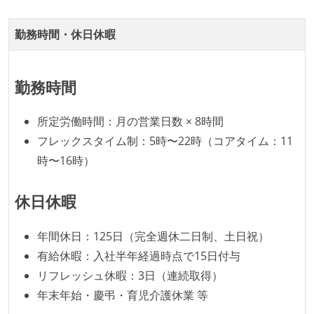
本番にデプロイされるコードには、全てコードレビュ
勤務時間・休日休暇
ーまたはペアプログラミングを実施している
「リファクタリングは随時行われるべき」という価値
観をメンバー全員が共有しており、日常的に実施して
勤務時間
いる
所定労働時間：月の営業日数 × 8時間
何らかのコーディング規約をチーム全体で遵守するよ
フレックスタイム制：5時〜22時（コアタイム：11
うにしている
時〜16時）
提出されたコードには自動的にリグレッションテスト
が実行される環境が構築されている
休日休暇
テストの実施度
年間休日：125日（完全週休二日制、土日祝）
ほとんどのプロダクトコードに単体テストを記述、実
有給休暇：入社半年経過時点で15日付与
施している
リフレッシュ休暇：3日（連続取得）
ほとんどの機能に受け入れテストを記述、実施してい
年末年始・慶弔・育児介護休業 等
る