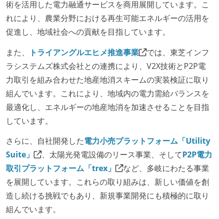
術を活用した電力融通サービスを商用展開しています。こ
業務時間中に中抜けできる制度がある
れにより、農業分野における再生可能エネルギーの活用を
2年以内に未就学児を子育てしながら働いていたエン
促進し、地域社会への貢献を目指しています。
ジニアがいる
フレックスタイム制または裁量労働制を採用している
また、
トライアングルエヒメ推進事業
では、東芝インフ
ラシステムズ株式会社との連携により、V2X技術とP2P電
メンバーの多様性
力取引を組み合わせた地産地消スキームの実装検証に取り
外国籍の開発メンバーがいる
組んでいます。これにより、地域内の電力需給バランスを
最適化し、エネルギーの地産地消を加速させることを目指
待遇・福利厚生
しています。
入社時には、各自希望のスペックの PC やディスプレ
さらに、自社開発した
電力小売プラットフォーム「Utility
イが支給される
Suite」
、太陽光発電設備のリース事業、そして
P2P電力
選考プロセス
取引プラットフォーム「trex」
など、多岐にわたる事業
を展開しています。これらの取り組みは、新しい価値を創
リファレンスチェックがある
造し続ける挑戦でもあり、新規事業開発にも積極的に取り
職業安定法に対応する記載事項
組んでいます。