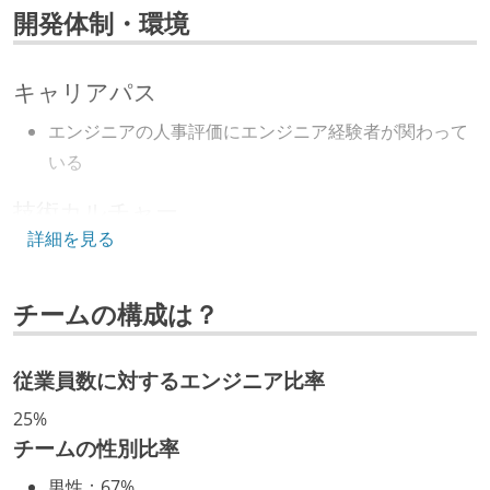
開発体制・環境
キャリアパス
エンジニアの人事評価にエンジニア経験者が関わって
いる
技術カルチャー
詳細を見る
CTO またはそれに準じる、技術やワークフローの標準
化を行う役割の人・部門が存在する
チームの構成は？
取締役（社内）または執行役員として、エンジニアリ
ング部門の人間が経営に参加している
従業員数に対するエンジニア比率
開発メンバーの裁量
25%
OS やエディタ、IDE といった個人の環境は、各自の責
チームの性別比率
任で好きなものを使うことができる
男性
：
67%