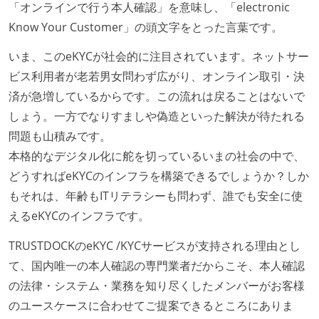
フレックスタイム制の所定労働時間：1日平均8時間相
「オンラインで行う本人確認」を意味し、「electronic
当
Know Your Customer」の頭文字をとった言葉です。
【フレックスタイム制を適応している】
いま、このeKYCが社会的に注目されています。ネットサー
固定残業時間：月20時間分
ビス利用者が老若男女問わず広がり、オンライン取引・決
試用期間：あり（3ヶ月間）
済が急増しているからです。この流れは戻ることはないで
社会保険：各種社会保険完備（雇用・労災・健康・厚
しょう。一方でなりすましや偽造といった解決が待たれる
生年金）
問題も山積みです。
受動喫煙防止措置：屋内禁煙
本格的なデジタル化に舵を切っているいまの社会の中で、
どうすればeKYCのインフラを構築できるでしょうか？しか
もそれは、年齢もITリテラシーも問わず、誰でも安全に使
えるeKYCのインフラです。
TRUSTDOCKのeKYC /KYCサービスが支持される理由とし
て、国内唯一の本人確認の専門業者だからこそ、本人確認
の法律・システム・業務を知り尽くしたメンバーがお客様
のユースケースに合わせてご提案できるところにありま