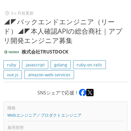
3ヶ月前更新
◢◤バックエンドエンジニア（リー
ド）◢◤本人確認APIの総合商社｜アプ
リ開発エンジニア募集
株式会社TRUSTDOCK
ruby
javascript
golang
ruby-on-rails
vue.js
amazon-web-services
SNSシェアで応援！
職種
Webエンジニア／プロダクトエンジニア
雇用形態