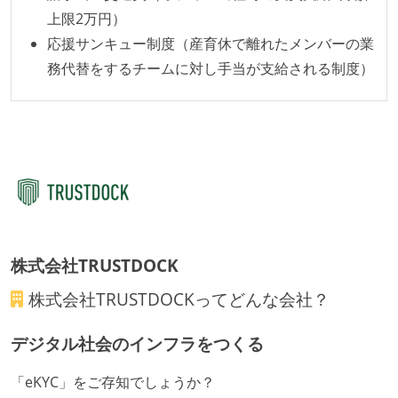
誰もがいつでも閲覧可能になっている
上限2万円）
ドキュメントの整備やペアプロ、モブワークなど、ナ
応援サンキュー制度（産育休で離れたメンバーの業
レッジの共有を積極的に行っている（属人性を減らす
務代替をするチームに対し手当が支給される制度）
取り組みをしている）
労働環境の自由度
フレックスタイム制または裁量労働制を採用している
待遇・福利厚生
ストックオプションまたは自社株購入支援制度がある
株式会社TRUSTDOCK
職業安定法に対応する記載事項
株式会社TRUSTDOCK
ってどんな会社？
労働契約期間：無期雇用
給与形態：年俸制
デジタル社会のインフラをつくる
休日制度：完全週休2日制（土日祝休み）
休憩時間：1時間
「eKYC」をご存知でしょうか？