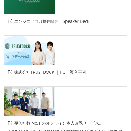
その他、現場で使われている技術
言語
エンジニア向け採用資料 - Speaker Deck
swift
kotlin
プロジェクト管理
github
情報共有ツール
slack
株式会社TRUSTDOCK ｜HQ｜導入事例
その他
mvvm
figma
導入社数 No.1 のオンライン本人確認サービス。