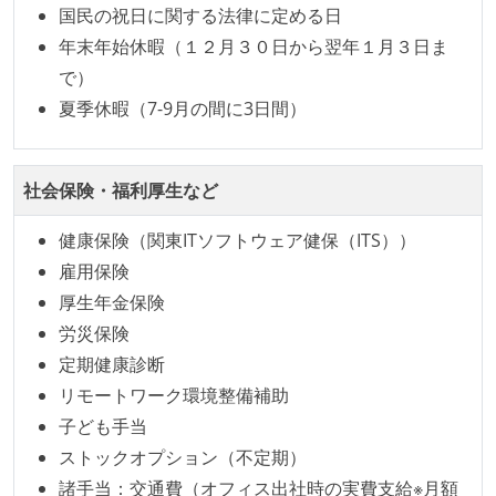
国民の祝日に関する法律に定める日
している
年末年始休暇（１２月３０日から翌年１月３日ま
イテレーションの最後などに、定期的にチームでふり
で）
かえりミーティングを行っている
夏季休暇（7-9月の間に3日間）
継続的なデプロイ（デリバリー）を行っている
ワークフローの整備
社会保険・福利厚生など
全てのコードをバージョン管理ツールで管理している
各メンバーが実装したコードのマージは Pull Request
健康保険（関東ITソフトウェア健保（ITS））
ベースで行われる
雇用保険
自動（＝システム化され、1コマンドで実行できる）
厚生年金保険
ビルド、自動デプロイ環境が整備されている
労災保険
コードによるインフラ構成管理（Infrastructure as
定期健康診断
Code）の環境が整備されている
リモートワーク環境整備補助
子ども手当
オープンな情報共有
ストックオプション（不定期）
KPI などチームの目標・実績値について、メンバーの
諸手当：交通費（オフィス出社時の実費支給※月額