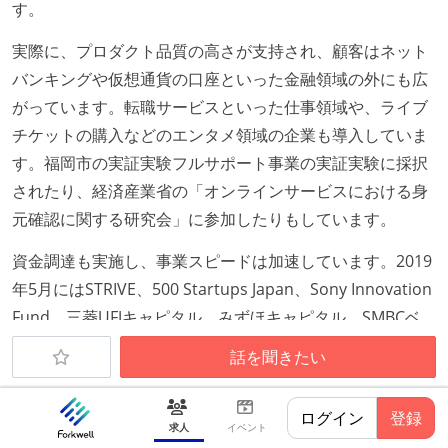
す。
実際に、プロダクト品質の高さが支持され、顧客はネット
バンキングや仮想通貨の口座といった金融領域の外にも広
がっています。転職サービスといった仕事領域や、ライブ
チケットの購入などのエンタメ領域の企業も導入していま
す。福岡市の実証実験フルサポート事業の実証実験に採択
されたり、経済産業省の「オンラインサービスにおける身
元確認に関する研究会」に参加したりもしています。
資金調達も実施し、事業スピードは加速しています。2019
年5月にはSTRIVE、500 Startups Japan、Sony Innovation
Fund、三菱UFJキャピタル、みずほキャピタル、SMBCベ
ンチャーキャピタルを、2021年6月にはグロービス・キャ
話を聞きたい
ピタル・パートナーズ、STRIVE、Sony Innovation Fund
by IGV(※)、三菱UFJキャピタル、みずほキャピタル、SMBC
ログイン
登録
ベンチャーキャピタルを引受先とした資金調達を実施しま
求人
イベント