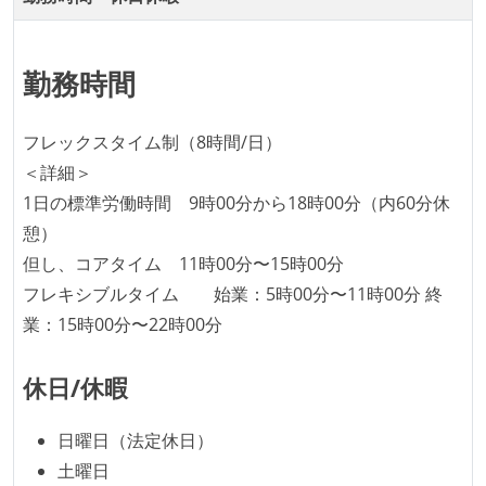
何らかのコーディング規約をチーム全体で遵守するよ
うにしている
勤務時間
提出されたコードには自動的にリグレッションテスト
が実行される環境が構築されている
フレックスタイム制（8時間/日）
コード品質評価ツールを導入して、メンバーが常に確
＜詳細＞
認できるようにしている
1日の標準労働時間 9時00分から18時00分（内60分休
テストの実施度
憩）
但し、コアタイム 11時00分〜15時00分
ほとんどのプロダクトコードに単体テストを記述、実
フレキシブルタイム 始業：5時00分〜11時00分 終
施している
業：15時00分〜22時00分
ほとんどの機能に受け入れテストを記述、実施してい
る
休日/休暇
機能の実装と同時にテストコードを記述している
アジャイル実践状況
日曜日（法定休日）
土曜日
1ヶ月以下の短い期間でのイテレーション開発を実践