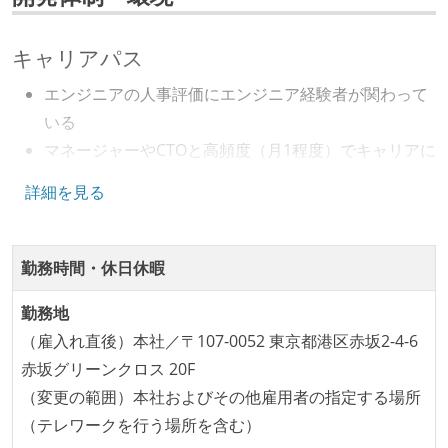
キャリアパス
エンジニアの人事評価にエンジニア経験者が関わって
いる
マネージャーやCTOと高頻度（月1程度）でキャリアに
ついて話す場が設けられている
詳細を見る
技術カルチャー
CTO またはそれに準じる、技術やワークフローの標準
勤務時間・休日休暇
化を行う役割の人・部門が存在する
勤務地
取締役（社内）または執行役員として、エンジニアリ
（雇入れ直後）本社／〒107-0052 東京都港区赤坂2-4-6
ング部門の人間が経営に参加している
赤坂グリーンクロス 20F
エンジニアが自発的に外部のイベントやカンファレン
（変更の範囲）本社およびその他雇用者の指定する場所
スに登壇している
（テレワークを行う場所を含む）
最新技術を追いかけるための社内勉強会が定期開催さ