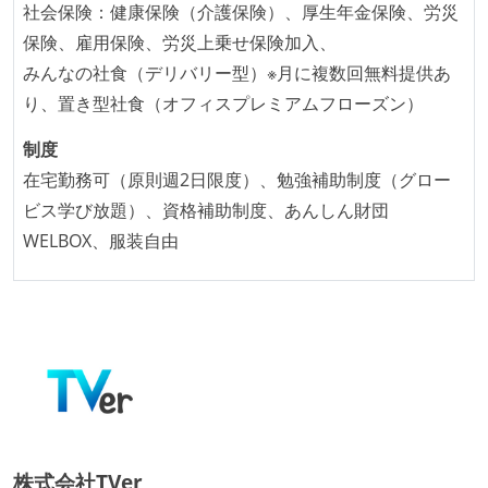
【フレックスタイム制を適応している】
社会保険：健康保険（介護保険）、厚生年金保険、労災
固定残業時間：月35時間分
保険、雇用保険、労災上乗せ保険加入、
試用期間：あり（3ヶ月間）
みんなの社食（デリバリー型）※月に複数回無料提供あ
社会保険：各種社会保険完備（雇用・労災・健康・厚
り、置き型社食（オフィスプレミアムフローズン）
生年金）
制度
受動喫煙防止措置：屋内禁煙（屋内に喫煙可能室設
在宅勤務可（原則週2日限度）、勉強補助制度（グロー
置）
ビス学び放題）、資格補助制度、あんしん財団
WELBOX、服装自由
株式会社TVer