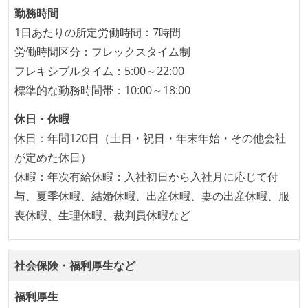
れ、参加者が自主的に参加している
勤務時間
1日あたりの所定労働時間：7時間
労働環境の自由度
労働時間区分：フレックスタイム制
週2日リモート勤務のハイブリットワーク（週3出社）
フレキシブルタイム：5:00～22:00
業務時間中に中抜けできる制度がある
標準的な勤務時間帯：10:00～18:00
2年以内に未就学児を子育てしながら働いていたエン
ジニアがいる
休日・休暇
フレックスタイム制または裁量労働制を採用している
休日：年間120日（土日・祝日・年末年始・その他会社
が定めた休日）
職業安定法に対応する記載事項
休暇：年次有給休暇：入社初日から入社月に応じて付
労働契約期間：無期雇用
与、夏季休暇、結婚休暇、出産休暇、妻の出産休暇、服
給与形態：賞与あり
喪休暇、生理休暇、裁判員休暇など
給与形態：月給制
休日制度：完全週休2日制（土日祝休み）
社会保険・福利厚生など
フレックスタイム制の所定労働時間：1日平均7時間相
当
福利厚生