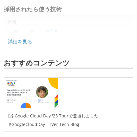
採用されたら使う技術
言語
java
go
python
詳細を見る
フレームワーク
vue.js
echo
おすすめコンテンツ
データベース
redis
dynamodb
mysql
プロジェクト管理
bitbucket
backlog
情報共有ツール
Google Cloud Day '23 Tourで登壇しました
confluence
slack
#GoogleCloudDay - TVer Tech Blog