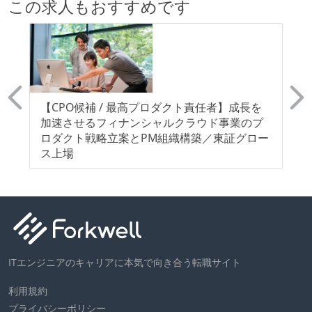
この求人もおすすめです
ド
【CPO候補 / 最高プロダクト責任者】成長を
【
鋭
加速させるフィナンシャルクラウド事業のプ
モ
ロダクト戦略立案とPM組織構築／東証グロー
ム
ス上場
分
ITエンジニアのキャリアに本気で向き合う転職サイト
利用規約
プライバシーポリシー