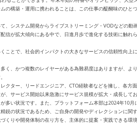
に携わることができます。年末年始の特番やオリンピック、大型
テムの構築・運用に携われることは、この仕事の醍醐味のひと
て、システム開発からライブストリーミング・VODなどの動
ブ配信が拡大傾向にある中で、日進月歩で進化する技術に触れ
いくことで、社会的インパクトの大きなサービスの信頼性向上
て多く、かつ複数のレイヤーがある為難易度はありますが、よ
す。
レクター、リードエンジニア、CTO経験者などを擁し、各方
すが、サービス開始以来急激にサービス規模が拡大・成長して
が多い状況です。また、プラットフォーム本部は2024年10月
数精鋭の状況であるため、ご自身の開発やディレクションに関
織づくりや開発体制の在り方を、主体的に提案・実践できる環