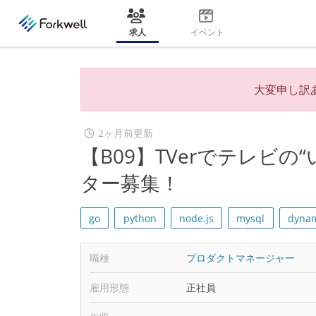
求人
イベント
大変申し訳
2ヶ月前更新
【B09】TVerでテレビ
ター募集！
go
python
node.js
mysql
dyna
職種
プロダクトマネージャー
雇用形態
正社員