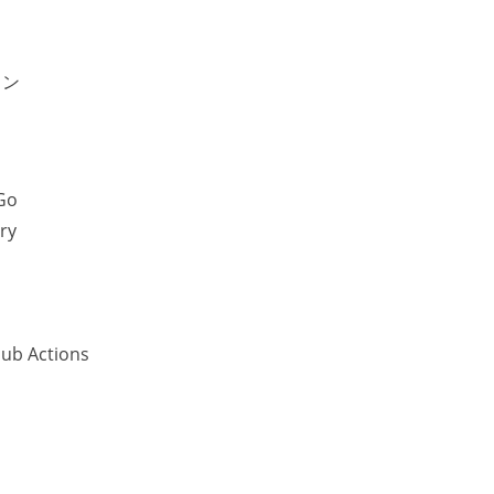
ョン
Go
ry
b Actions
o