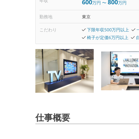
年収
600
800
万円
〜
万円
勤務地
東京
こだわり
下限年収500万円以上
椅子が定価6万円以上
仕事概要