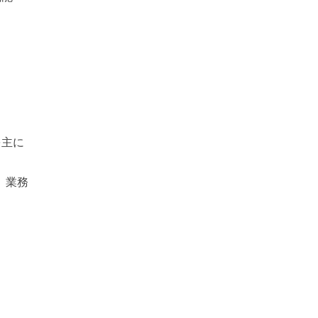
を主に
）業務