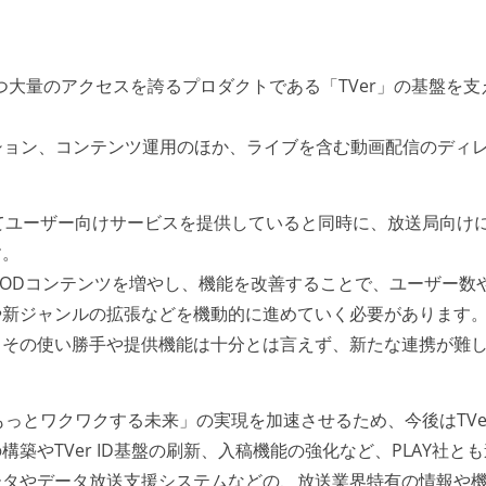
つ大量のアクセスを誇るプロダクトである「TVer」の基盤を支
ション、コンテンツ運用のほか、ライブを含む動画配信のディ
してユーザー向けサービスを提供していると同時に、放送局向け
す。
にVODコンテンツを増やし、機能を改善することで、ユーザー数
や新ジャンルの拡張などを機動的に進めていく必要があります
、その使い勝手や提供機能は十分とは言えず、新たな連携が難
もっとワクワクする未来」の実現を加速させるため、今後はTVe
築やTVer ID基盤の刷新、入稿機能の強化など、PLAY社と
ータやデータ放送支援システムなどの、放送業界特有の情報や