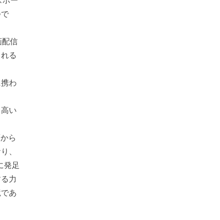
スポー
つで
画配信
られる
に携わ
り高い
面から
おり、
に発足
する力
境であ