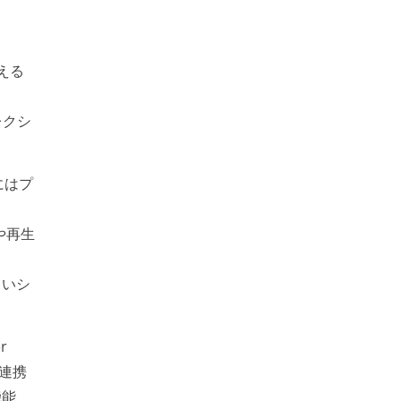
える
レクシ
にはプ
や再生
。
しいシ
r
も連携
機能