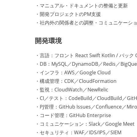
・マニュアル・ドキュメントの整備と更新
・開発プロジェクトのPM支援
・社内外の関係者との調整・コミュニケーシ
開発環境
・言語：フロント React Swift Kotlin / バック 
・DB：MySQL／DynamoDB／Redis／BigQue
・インフラ：AWS／Google Cloud
・構成管理：CDK／CloudFormation
・監視：CloudWatch／NewRelic
・CI／テスト：CodeBuild／CloudBuild／GitHu
・PJ管理：GitHub Issues／Confluence／Mir
・コード管理：GitHub Enterprise
・コミュニケーション：Slack／Google Meet
・セキュリティ：WAF／IDS/IPS／SIEM