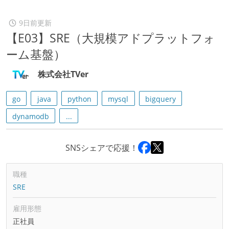
9日前更新
【E03】SRE（大規模アドプラットフォ
ーム基盤）
株式会社TVer
go
java
python
mysql
bigquery
dynamodb
...
SNSシェアで応援！
職種
SRE
雇用形態
正社員