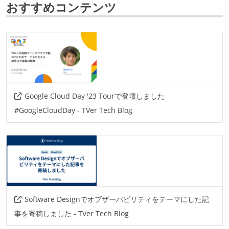
おすすめコンテンツ
プロジェクト管理
github
AIツール
claude
その他
Google Cloud Day '23 Tourで登壇しました
gcp
aws
github-actions
codebuild
#GoogleCloudDay - TVer Tech Blog
cloudbuild
newrelic
cloudwatch
spanner
bigtable
Software Designでオブザーバビリティをテーマにした記
事を寄稿しました - TVer Tech Blog