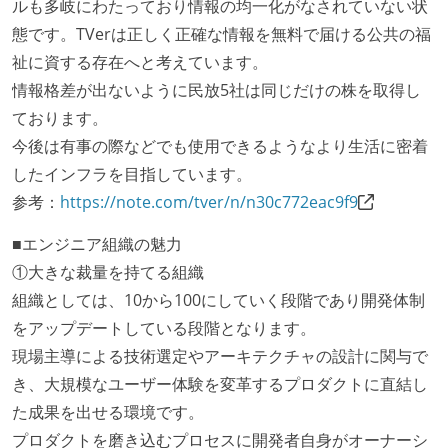
ルも多岐にわたっており情報の均一化がなされていない状
業務時間中に中抜けできる制度がある
態です。TVerは正しく正確な情報を無料で届ける公共の福
2年以内に未就学児を子育てしながら働いていたエン
祉に資する存在へと考えています。
ジニアがいる
情報格差が出ないように民放5社は同じだけの株を取得し
子育て中のエンジニアが、働き方を紹介したコンテン
ております。
ツが公開されている
今後は有事の際などでも使用できるようなより生活に密着
フレックスタイム制または裁量労働制を採用している
したインフラを目指しています。
職業安定法に対応する記載事項
参考：
https://note.com/tver/n/n30c772eac9f9
労働契約期間：無期雇用
■エンジニア組織の魅力
給与形態：賞与あり
①大きな裁量を持てる組織
給与形態：月給制
組織としては、10から100にしていく段階であり開発体制
主な休暇：年末年始、夏季、慶弔休暇など
をアップデートしている段階となります。
休日制度：完全週休2日制（土日祝休み）
現場主導による技術選定やアーキテクチャの設計に関与で
休憩時間：1時間
き、大規模なユーザー体験を変革するプロダクトに直結し
フレックスタイム制の所定労働時間：1日平均7時間相
た成果を出せる環境です。
当
プロダクトを磨き込むプロセスに開発者自身がオーナーシ