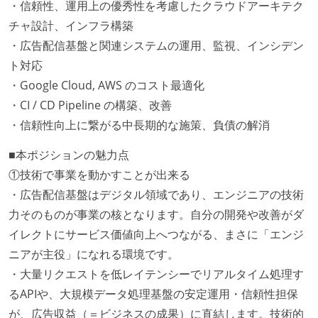
・信頼性、運用上の優秀性を考慮したクラウドアーキテク
チャ設計、インフラ構築
・広告配信基盤と関連システムの運用、監視、インシデン
ト対応
・Google Cloud, AWS のコスト最適化
・CI / CD Pipeline の構築、改善
・信頼性向上に繋がる中長期的な施策、負債の解消
■本ポジションの魅力点
①技術で事業を動かすことが出来る
・広告配信基盤はデジタル領域であり、エンジニアの技術
力そのものが事業の核となります。自分の開発や改善がダ
イレクトにサービス価値向上へつながる、まさに「エンジ
ニアが主役」になれる環境です。
・大量リクエストを低レイテンシーでリアルタイム処理す
るAPIや、大規模データ処理基盤の安定運用・信頼性担保
が、広告収益（＝ビジネスの成果）に直結します。技術的