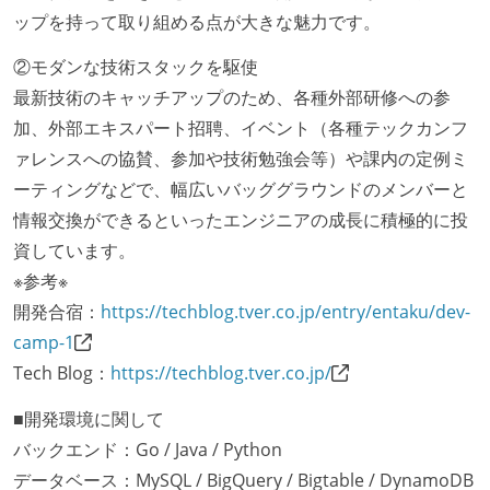
【フレックスタイム制を適応している】
ップを持って取り組める点が大きな魅力です。
固定残業時間：月35時間分
試用期間：あり（3ヶ月間）
②モダンな技術スタックを駆使
社会保険：各種社会保険完備（雇用・労災・健康・厚
最新技術のキャッチアップのため、各種外部研修への参
生年金）
加、外部エキスパート招聘、イベント（各種テックカンフ
受動喫煙防止措置：屋内禁煙（屋内に喫煙可能室設
ァレンスへの協賛、参加や技術勉強会等）や課内の定例ミ
置）
ーティングなどで、幅広いバッググラウンドのメンバーと
情報交換ができるといったエンジニアの成長に積極的に投
資しています。
※参考※
開発合宿：
https://techblog.tver.co.jp/entry/entaku/dev-
camp-1
Tech Blog：
https://techblog.tver.co.jp/
■開発環境に関して
バックエンド：Go / Java / Python
データベース：MySQL / BigQuery / Bigtable / DynamoDB