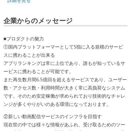
詳細を見る
技術カルチャー
企業からのメッセージ
CTO またはそれに準じる、技術やワークフローの標準
化を行う役割の人・部門が存在する
取締役（社内）または執行役員として、エンジニアリ
■プロダクトの魅力
ング部門の人間が経営に参加している
①国内プラットフォーマーとして5指に入る規模のサービ
エンジニアが自発的に外部のイベントやカンファレン
スに携わることが出来る
スに登壇している
アプリランキングは常に上位であり、誰もが知っているサ
最新技術を追いかけるための社内勉強会が定期開催さ
ービスに携わることが可能です。
れ、参加者が自主的に参加している
また再生数月間6.5億回を超えるサービスであり、ユーザー
数・アクセス数・利用時間が大きく常に高負荷なシステム
大規模サービスの開発
です。そのため安定稼働が求められており技術的なチャレ
同時接続ユーザー数（数千以上）
ンジが多くやりがいのある環境になっております。
労働環境の自由度
②新しい動画配信サービスのインフラを目指す
現在世の中では様々な情報があふれ、受け取るためのツー
週2日リモート勤務のハイブリットワーク（週3出社）