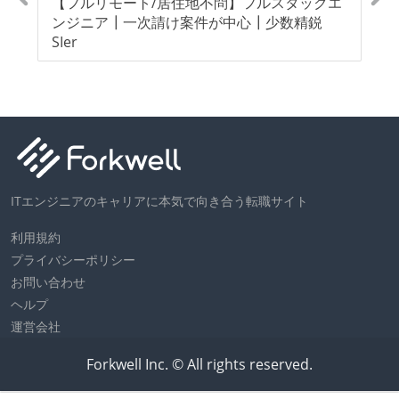
社
【フルリモート/居住地不問】フルスタックエ
【
】
ンジニア┃一次請け案件が中心┃少数精鋭
エ
産業
SIer
SI
ITエンジニアのキャリアに本気で向き合う転職サイト
利用規約
プライバシーポリシー
お問い合わせ
ヘルプ
運営会社
Forkwell Inc. © All rights reserved.