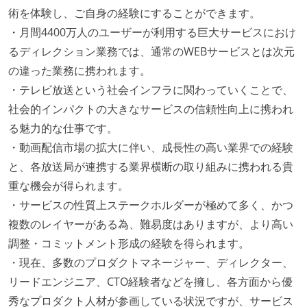
術を体験し、ご自身の経験にすることができます。
大規模サービスの開発
・月間4400万人のユーザーが利用する巨大サービスにおけ
同時接続ユーザー数（数千以上）
るディレクション業務では、通常のWEBサービスとは次元
の違った業務に携われます。
労働環境の自由度
・テレビ放送という社会インフラに関わっていくことで、
週2日リモート勤務のハイブリットワーク（週3出社）
社会的インパクトの大きなサービスの信頼性向上に携われ
業務時間中に中抜けできる制度がある
る魅力的な仕事です。
2年以内に未就学児を子育てしながら働いていたエン
・動画配信市場の拡大に伴い、成長性の高い業界での経験
ジニアがいる
と、各放送局が連携する業界横断の取り組みに携われる貴
フレックスタイム制または裁量労働制を採用している
重な機会が得られます。
職業安定法に対応する記載事項
・サービスの性質上ステークホルダーが極めて多く、かつ
複数のレイヤーがある為、難易度はありますが、より高い
労働契約期間：無期雇用
調整・コミットメント形成の経験を得られます。
給与形態：賞与あり
・現在、多数のプロダクトマネージャー、ディレクター、
給与形態：月給制
リードエンジニア、CTO経験者などを擁し、各方面から優
主な休暇：年末年始、夏季、慶弔休暇など
秀なプロダクト人材が参画している状況ですが、サービス