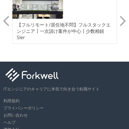
社
【フルリモート/居住地不問】フルスタックエ
【
】
ンジニア┃一次請け案件が中心┃少数精鋭
エ
産業
SIer
SI
ITエンジニアのキャリアに本気で向き合う転職サイト
利用規約
プライバシーポリシー
お問い合わせ
ヘルプ