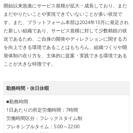
休日制度：完全週休2日制（土日祝休み）
開始以来急激にサービス規模が拡大・成長しており、まだ
休憩時間：1時間
まだやりたいことや実現できていないことが多い状況で
フレックスタイム制の所定労働時間：1日平均7時間相
す。また、プラットフォーム本部は2024年10月に発足され
当
た新しい組織であり、サービス規模に対して少数精鋭の状
固定残業時間：月35時間分
況であるため、ご自身の開発やディレクションに関する力
【フレックスタイム制を適応している】
を向上できる環境であることはもちろん、組織づくりや開
試用期間：あり（3ヶ月間）
発体制の在り方を、主体的に提案・実践できる環境である
社会保険：各種社会保険完備（雇用・労災・健康・厚
ことが大きな特徴です。
生年金）
受動喫煙防止措置：屋内禁煙（屋内に喫煙可能室設
置）
勤務時間・休日休暇
■勤務時間
1日あたりの所定労働時間：7時間
労働時間区分：フレックスタイム制
フレキシブルタイム：5:00～22:00