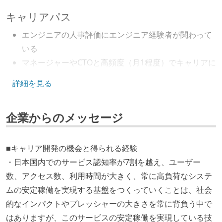
キャリアパス
エンジニアの人事評価にエンジニア経験者が関わって
いる
マネージャーやCTOと高頻度（月1程度）でキャリアに
ついて話す場が設けられている
詳細を見る
技術カルチャー
企業からのメッセージ
CTO またはそれに準じる、技術やワークフローの標準
化を行う役割の人・部門が存在する
取締役（社内）または執行役員として、エンジニアリ
■キャリア開発の機会と得られる経験
ング部門の人間が経営に参加している
・日本国内でのサービス認知率が7割を越え、ユーザー
エンジニアが自発的に外部のイベントやカンファレン
数、アクセス数、利用時間が大きく、常に高負荷なシステ
スに登壇している
ムの安定稼働を実現する基盤をつくっていくことは、社会
最新技術を追いかけるための社内勉強会が定期開催さ
的なインパクトやプレッシャーの大きさを常に背負う中で
れ、参加者が自主的に参加している
はありますが、このサービスの安定稼働を実現している技