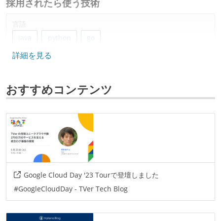
採用されたら使う技術
言語
java
python
go
詳細を見る
データベース
mysql
bigquery
dynamodb
redis
おすすめコンテンツ
プロジェクト管理
github
AIツール
claude
その他
Google Cloud Day '23 Tourで登壇しました
gcp
aws
github-actions
codebuild
#GoogleCloudDay - TVer Tech Blog
cloudbuild
newrelic
cloudwatch
spanner