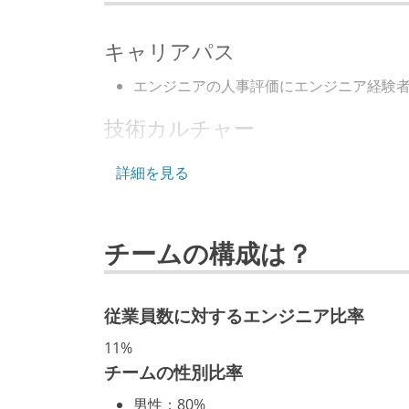
言語
go-lang
キャリアパス
フレームワーク
django
rub
エンジニアの人事評価にエンジニア経験
技術カルチャー
データベース
google-bigquer
CTO またはそれに準じる、技術やワー
詳細を見る
その他
kubernetes
取締役（社内）または執行役員として、
経営トップがエンジニア出身、または現
チームの構成は？
開発メンバーの裁量
OS やエディタ、IDE といった個人の
従業員数に対するエンジニア比率
企画を決定する場に、実装を担当する開
タスクの見積もりは、実装を担当するメ
11%
全体のスケジュール管理は、途中の成果
チームの性別比率
行う
男性
：
80%