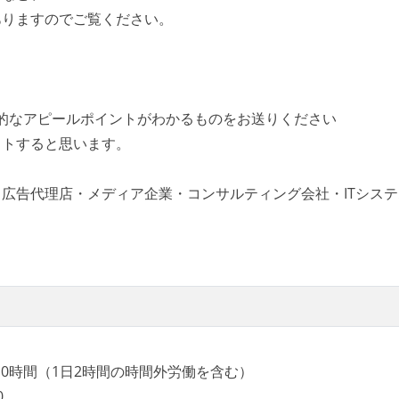
ありますのでご覧ください。
て、メンバーの誰もがいつでも閲覧可能になっている
ークなど、ナレッジの共有を積極的に行っている（属人性を減
オ等、技術的なアピールポイントがわかるものをお送りください
ットすると思います。
採用している
広告代理店・メディア企業・コンサルティング会社・ITシステ
やディスプレイが支給される
10時間（1日2時間の時間外労働を含む）
0