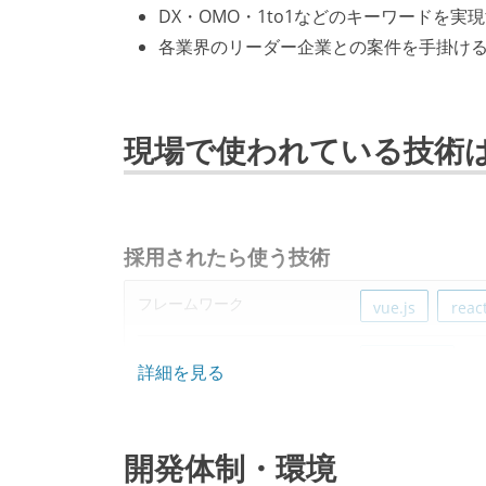
DX・OMO・1to1などのキーワードを
各業界のリーダー企業との案件を手掛け
現場で使われている技術
採用されたら使う技術
フレームワーク
vue.js
reac
プロジェクト管理
bitbucket
詳細を見る
その他
google-cloud-p
開発体制・環境
その他、現場で使われている技術