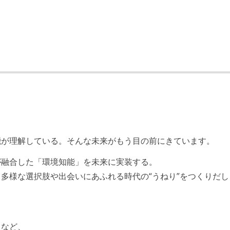
ど主要な構成技術は、基本的に最新版より1年以上ビハインド
み
コードレビューまたはペアプログラミングを実施している
」という価値観をメンバー全員が共有しており、日常的に実施
チームでふりかえりミーティングを行っている
能が理解している。そんな未来がもう目の前にきています。
など）ではなく相対ポイントを用い、極力複数人の意見を調整
が融合した「環境知能」を未来に実装する。
多様な選択肢や出会いにあふれる時代の“うねり”をつくりだし
管理している
 Request ベースで行われる
スなど、