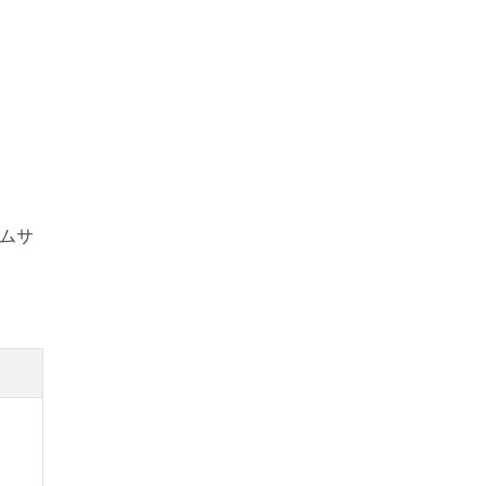
らす取
ムサ