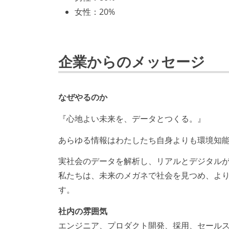
プロダクトの開発言語やフレームワークな
女性
：
20%
いない
コード品質向上のための取り組
企業からのメッセージ
本番にデプロイされるコードには、全て
「リファクタリングは随時行われるべき
る
なぜやるのか
アジャイル実践状況
『心地よい未来を、データとつくる。』
イテレーションの最後などに、定期的に
あらゆる情報はわたしたち自身よりも環境知
タスク見積もりの単位には絶対量（人日
実社会のデータを解析し、リアルとデジタル
で行っている
私たちは、未来のメガネで社会を見つめ、より
ワークフローの整備
す。
全てのコードをバージョン管理ツールで
社内の雰囲気
各メンバーが実装したコードのマージは Pull
エンジニア、プロダクト開発、採用、セール