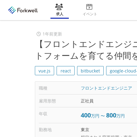
求人
イベント
1年前更新
【フロントエンドエンジニ
トフォームを育てる仲間
vue.js
react
bitbucket
google-cloud
職種
フロントエンドエンジニア
雇用形態
正社員
年収
400
800
万円
〜
万円
勤務地
東京