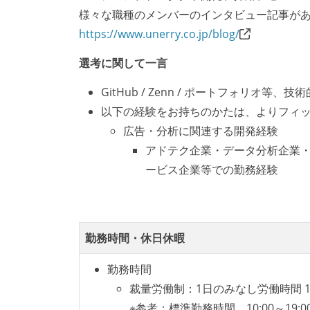
様々な職種のメンバーのインタビュー記事が
オープンな情報共有
https://www.unerry.co.jp/blog/
KPI などチームの目標・実績値につい
選考に関して一言
ドキュメントの整備やペアプロ、モブワ
り組みをしている）
GitHub / Zenn / ポートフォリ
以下の経験をお持ちのかたは、よりフィ
労働環境の自由度
広告・分析に関連する開発経験
フレックスタイム制または裁量労働制を
アドテク企業・データ分析企業・
ービス企業等での勤務経験
待遇・福利厚生
入社時には、各自希望のスペックの PC 
職業安定法に対応する記載事項
勤務時間・休日休暇
受動喫煙防止措置：屋内禁煙
勤務時間
裁量労働制：1日のみなし労働時間 
※参考：標準勤務時間 10:00～19:0