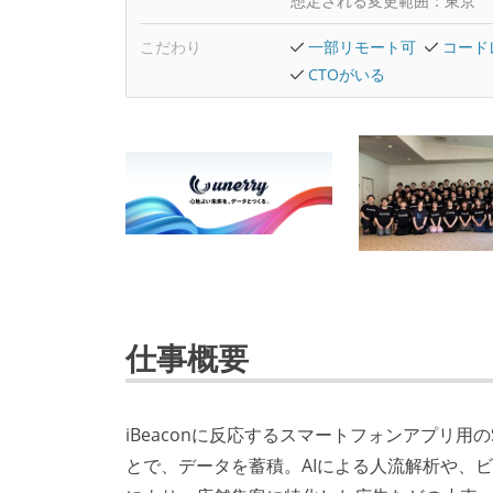
想定される変更範囲：
東京
こだわり
一部リモート可
コード
CTOがいる
仕事概要
iBeaconに反応するスマートフォンアプリ
とで、データを蓄積。AIによる人流解析や、ビ