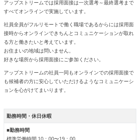
アップストリームでは採用面接は一次選考～最終選考まで
ーまたはペアプログラミングを実施している
すべてオンラインで実施しています。
「リファクタリングは随時行われるべき」という価値
社員全員がフルリモートで働く職場であるからには採用面
観をメンバー全員が共有しており、日常的に実施して
接時からオンラインできちんとコミュニケーションが取れ
いる
る方と働きたいと考えています。
提出されたコードには自動的にリグレッションテスト
お住まいの地域は問いません。
が実行される環境が構築されている
好きな場所から採用面接にご参加ください。
テストの実施度
アップストリームの社員一同もオンラインでの採用面接で
ほとんどのプロダクトコードに単体テストを記述、実
も候補者の方に安心していただけるようなコミュニケーシ
施している
ョンを心がけてまいります。
ほとんどの機能に受け入れテストを記述、実施してい
る
機能の実装と同時にテストコードを記述している
勤務時間・休日休暇
想定される複数環境での品質チェックを義務づけてい
る
■勤務時間
標準労働時間 10：00〜19：00