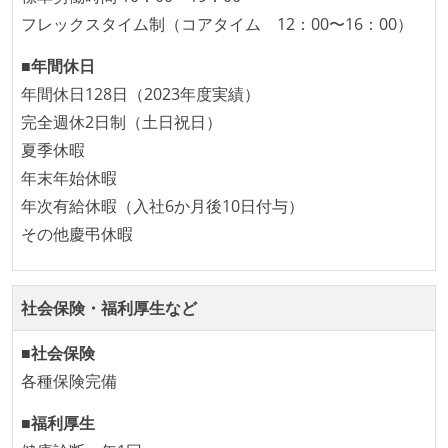
アジャイル実践状況
フレックスタイム制（コアタイム 12：00〜16：00）
1ヶ月以下の短い期間でのイテレーション開発を実践
■年間休日
している
年間休日128日（2023年度実績）
デイリーでスタンドアップミーティング、またはそれ
完全週休2日制（土日祝日）
に準じるチーム内の打ち合わせを行っている
夏季休暇
継続的なデプロイ（デリバリー）を行っている
年末年始休暇
ワークフローの整備
年次有給休暇（入社6か月後10日付与）
その他慶弔休暇
全てのコードをバージョン管理ツールで管理している
各メンバーが実装したコードのマージは Pull Request
ベースで行われる
社会保険・福利厚生など
自動（＝システム化され、1コマンドで実行できる）
ビルド、自動デプロイ環境が整備されている
■社会保険
コードによるインフラ構成管理（Infrastructure as
各種保険完備
Code）の環境が整備されている
■福利厚生