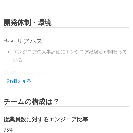
開発体制・環境
キャリアパス
エンジニアの人事評価にエンジニア経験者が関わって
いる
技術カルチャー
詳細を見る
CTO またはそれに準じる、技術やワークフローの標準
化を行う役割の人・部門が存在する
チームの構成は？
取締役（社内）または執行役員として、エンジニアリ
ング部門の人間が経営に参加している
経営トップがエンジニア出身、または現役のエンジニ
従業員数に対するエンジニア比率
アである
75%