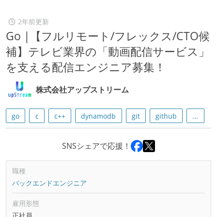
2年前更新
Go |【フルリモート/フレックス/CTO候
補】テレビ業界の「動画配信サービス」
を支える配信エンジニア募集！
株式会社アップストリーム
go
c
c++
dynamodb
git
github
...
SNSシェアで応援！
職種
バックエンドエンジニア
雇用形態
正社員