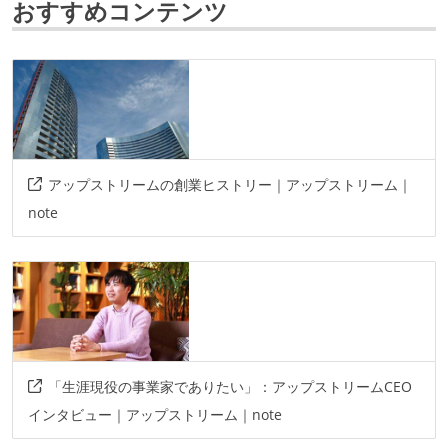
おすすめコンテンツ
ソースコード管理
git
プロジェクト管理
github
情報共有ツール
アップストリームの創業ヒストリー｜アップストリーム｜
slack
note
その他
aws
その他、現場で使われている技術
言語
「生涯現役の事業家でありたい」：アップストリームCEO
ruby
swift
kotlin
typescript
javascript
インタビュー｜アップストリーム｜note