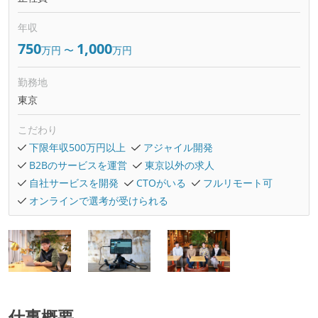
年収
750
1,000
万円
〜
万円
勤務地
東京
こだわり
下限年収500万円以上
アジャイル開発
B2Bのサービスを運営
東京以外の求人
自社サービスを開発
CTOがいる
フルリモート可
オンラインで選考が受けられる
仕事概要